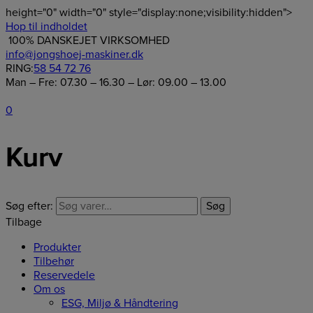
height="0" width="0" style="display:none;visibility:hidden">
Hop til indholdet
100% DANSKEJET VIRKSOMHED
info@jongshoej-maskiner.dk
RING:
58 54 72 76
Man – Fre: 07.30 – 16.30 – Lør: 09.00 – 13.00
0
Kurv
Søg efter:
Søg
Tilbage
Produkter
Tilbehør
Reservedele
Om os
ESG, Miljø & Håndtering