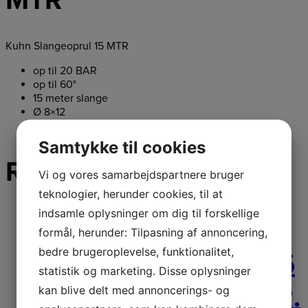
Kuhn Slangeoprul 15 MTR
op til 20 BAR
op til 60°
15 meter slange
Ø 8×12
Ø 1/4”
Samtykke til cookies
Relaterede varer
Vi og vores samarbejdspartnere bruger
teknologier, herunder cookies, til at
indsamle oplysninger om dig til forskellige
formål, herunder: Tilpasning af annoncering,
bedre brugeroplevelse, funktionalitet,
KUHN MANOPUL D6
statistik og marketing. Disse oplysninger
TRYKSPRØJTE 6 LTR.
kan blive delt med annoncerings- og