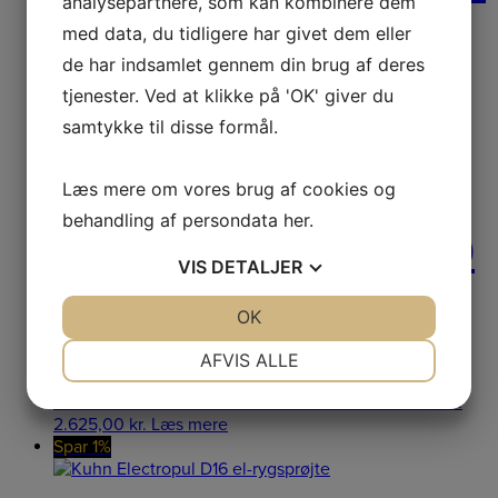
analysepartnere, som kan kombinere dem
med data, du tidligere har givet dem eller
Kuhn Manopul D6 håndsprøjte Kuhn Manopul D6
de har indsamlet gennem din brug af deres
håndsprøjte 6 ltr. håndsprøjte med arbejdstryk fra
tjenester. Ved at klikke på 'OK' giver du
689,00
kr.
Læs mere
samtykke til disse formål.
KUHN ELECTROPUL
Læs mere om vores brug af cookies og
behandling af persondata
her
.
D10 RYGSPRØJTE 10
VIS
DETALJER
LTR.
JA
NEJ
OK
JA
NEJ
NØDVENDIGE
PRÆFERENCER
AFVIS ALLE
KUHN ELECTROPUL D10 RYGSPRØJTE KUHN
JA
NEJ
JA
NEJ
ELECTROPUL D10 RYGSPRØJTE 10 l beholder Elektri
2.625,00
kr.
Læs mere
MARKETING
STATISTIK
Spar 1%