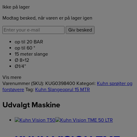
Ikke på lager
Modtag besked, når varen er på lager igen
Giv besked
op til 20 BAR
op til 60 °
15 meter slange
Ø 8×12
Ø1/4”
Vis mere
Varenummer (SKU):
KUG0398400
Kategori:
Kuhn sprøjter og
forstøvere
Tag:
Kuhn Slangeoprul 15 MTR
Udvalgt Maskine