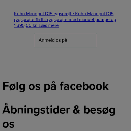
Kuhn Manopul D15 rygsprøjte Kuhn Manopul D15
rygsprøjte 15 ltr. rygsprøjte med manuel pumpe og
1.395,00
kr.
Læs mere
Følg os på facebook
Åbningstider & besøg
os