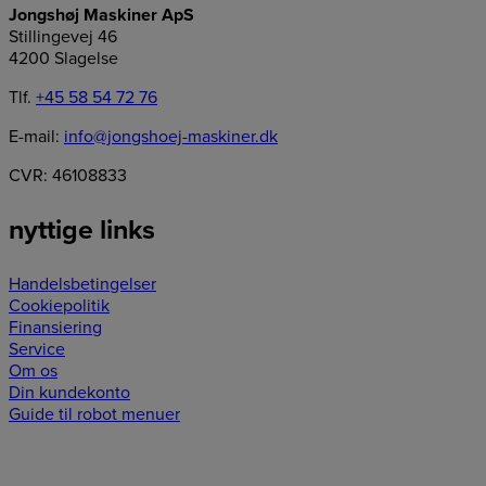
Jongshøj Maskiner ApS
Stillingevej 46
4200 Slagelse
Tlf.
+45 58 54 72 76
E-mail:
info@jongshoej-maskiner.dk
CVR: 46108833
nyttige links
Handelsbetingelser
Cookiepolitik
Finansiering
Service
Om os
Din kundekonto
Guide til robot menuer