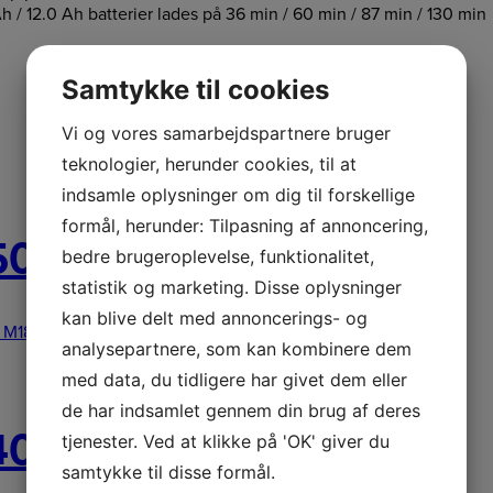
 12.0 Ah batterier lades på 36 min / 60 min / 87 min / 130 min
Samtykke til cookies
Vi og vores samarbejdspartnere bruger
teknologier, herunder cookies, til at
indsamle oplysninger om dig til forskellige
formål, herunder: Tilpasning af annoncering,
02 Batterisæt
bedre brugeroplevelse, funktionalitet,
statistik og marketing. Disse oplysninger
kan blive delt med annoncerings- og
M18 5,0 Ah batteri M12 2,0 Ah batt
3.089,00
kr.
Læs mere
analysepartnere, som kan kombinere dem
med data, du tidligere har givet dem eller
de har indsamlet gennem din brug af deres
02 Batterisæt
tjenester. Ved at klikke på 'OK' giver du
samtykke til disse formål.