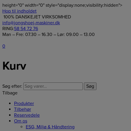
height="0" width="0" style="display:none;visibility:hidden">
Hop til indholdet
100% DANSKEJET VIRKSOMHED
info@jongshoej-maskiner.dk
RING:
58 54 72 76
Man – Fre: 07.30 – 16.30 – Lør: 09.00 – 13.00
0
Kurv
Søg efter:
Søg
Tilbage
Produkter
Tilbehør
Reservedele
Om os
ESG, Miljø & Håndtering