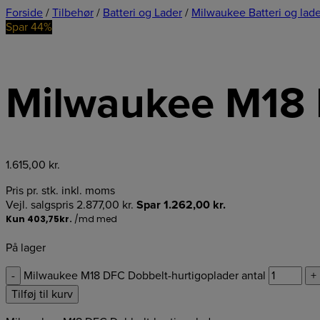
Forside
/
Tilbehør
/
Batteri og Lader
/
Milwaukee Batteri og lade
Spar 44%
Milwaukee M18 
1.615,00
kr.
Pris pr. stk. inkl. moms
Vejl. salgspris
2.877,00
kr.
Spar
1.262,00
kr.
På lager
-
Milwaukee M18 DFC Dobbelt-hurtigoplader antal
+
Tilføj til kurv