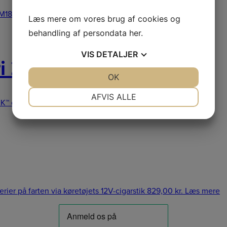
M18 4,0 Ah batteri M12-M18C Multi-L
2.669,00
kr.
Læs mere
Læs mere om vores brug af cookies og
behandling af persondata
her
.
VIS
DETALJER
i 2Ah
JA
NEJ
OK
JA
NEJ
NØDVENDIGE
PRÆFERENCER
AFVIS ALLE
K™ elektronik Overbelastningsbeskyttel
979,00
kr.
Læs mere
JA
NEJ
JA
NEJ
MARKETING
STATISTIK
er på farten via køretøjets 12V-cigarstik
829,00
kr.
Læs mere