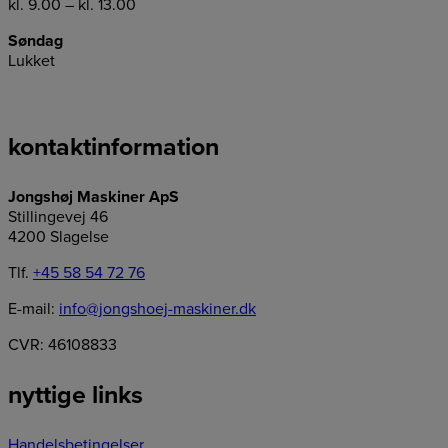
kl. 9.00 – kl. 13.00
Søndag
Lukket
kontaktinformation
Jongshøj Maskiner ApS
Stillingevej 46
4200 Slagelse
Tlf.
+45 58 54 72 76
E-mail:
info@jongshoej-maskiner.dk
CVR: 46108833
nyttige links
Handelsbetingelser