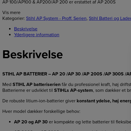
AP 100/AP100 & AP200/AP 200 er erstattet af AP 200S
Vis mere
Kategorier:
Stihl AP System - Proff. Serien
,
Stihl Batteri og Lade
Beskrivelse
Yderligere information
Beskrivelse
STIHL AP BATTERIER – AP 20 /AP 30 /AP 200S /AP 300S /
Med
STIHL AP batteriserien
får du professionel kraft, høj drifts
Batterierne er udviklet til
STIHLs AP-system
, som dækker et br
De robuste litium-ion-batterier giver
konstant ydelse, høj energ
Hver model dækker forskellige behov:
AP 20 og AP 30
er kompakte og lette batterier til fleksi