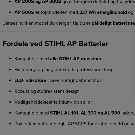
AP 200S og AP 300S
giver længere driftstid og høj yde
AP 500S
er topmodellen med
337 Wh energiindhold
og
Uanset hvilken model du vælger, får du et
pålideligt batteri me
Fordele ved STIHL AP Batterier
Kompatible med
alle STIHL AP-maskiner
Høj energi og lang driftstid til professionel brug
LED-indikatorer
viser hurtigt batteristatus
Robust og stødresistent design
Vedligeholdelsesfrie litium-ion celler
Kompatible med
STIHL AL 101, AL 300 og AL 500
ladere
Power laminatteknologi i AP 500S for ekstra levetid og 