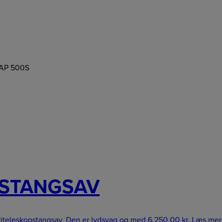
 AP 500S
U STANGSAV
eriteleskopstangsav. Den er lydsvag og med
6.250,00
kr.
Læs mer