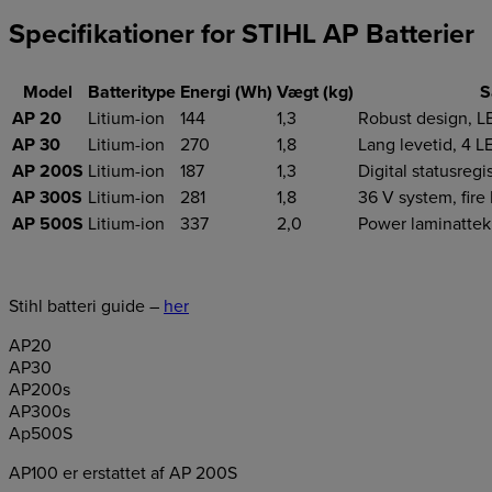
Specifikationer for STIHL AP Batterier
Model
Batteritype
Energi (Wh)
Vægt (kg)
S
AP 20
Litium-ion
144
1,3
Robust design, L
AP 30
Litium-ion
270
1,8
Lang levetid, 4 LE
AP 200S
Litium-ion
187
1,3
Digital statusreg
AP 300S
Litium-ion
281
1,8
36 V system, fire
AP 500S
Litium-ion
337
2,0
Power laminattekn
Stihl batteri guide –
her
AP20
AP30
AP200s
AP300s
Ap500S
AP100 er erstattet af AP 200S