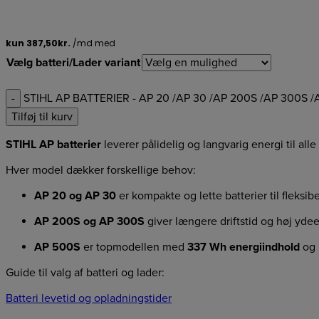
Vælg batteri/Lader variant
-
STIHL AP BATTERIER - AP 20 /AP 30 /AP 200S /AP 300S /
Tilføj til kurv
STIHL AP batterier
leverer pålidelig og langvarig energi til al
Hver model dækker forskellige behov:
AP 20 og AP 30
er kompakte og lette batterier til fleksi
AP 200S og AP 300S
giver længere driftstid og høj yde
AP 500S
er topmodellen med
337 Wh energiindhold
og
Guide til valg af batteri og lader:
Batteri levetid og opladningstider