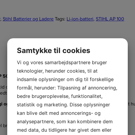
r
,
Stihl Batterier og Ladere
Tags:
Li-ion-batteri
,
STIHL AP 100
Samtykke til cookies
Vi og vores samarbejdspartnere bruger
teknologier, herunder cookies, til at
AP 500S
indsamle oplysninger om dig til forskellige
tid og maksimal fleksibilitet.
formål, herunder: Tilpasning af annoncering,
edt udvalg af maskiner til have, park og professionel pleje.
bedre brugeroplevelse, funktionalitet,
i og lang levetid
, mens de
praktiske LED-indikatorer
giver et h
statistik og marketing. Disse oplysninger
kan blive delt med annoncerings- og
analysepartnere, som kan kombinere dem
bel brug og mindre maskiner.
med data, du tidligere har givet dem eller