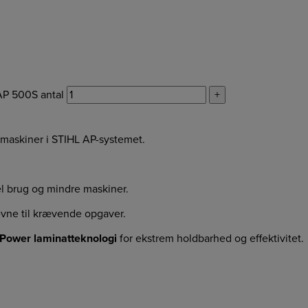
AP 500S antal
+
le maskiner i STIHL AP-systemet.
bel brug og mindre maskiner.
evne til krævende opgaver.
Power laminatteknologi
for ekstrem holdbarhed og effektivitet.