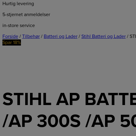
Hurtig levering
5-stjernet anmeldelser
in-store service
Forside
/
Tilbehør
/
Batteri og Lader
/
Stihl Batteri og Lader
/ ST
Spar 18%
STIHL AP BATTE
/AP 300S /AP 5