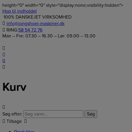
height="0" width="0" style="display:none;visibility:hidden">
Hop til indholdet
100% DANSKEJET VIRKSOMHED
info@jongshoej-maskiner.dk
RING:
58 54 72 76
Man – Fre: 07.30 – 16.30 – Lør: 09.00 – 13.00
0
Kurv
Søg efter:
Søg
Tilbage