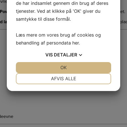
evne til krævende opgaver.
de har indsamlet gennem din brug af deres
tjenester. Ved at klikke på 'OK' giver du
Power laminatteknologi
for ekstrem holdbarhed og effektivitet.
samtykke til disse formål.
d lang levetid
, kompatibelt med alle STIHL AP-maskiner og opla
Læs mere om vores brug af cookies og
behandling af persondata
her
.
VIS
DETALJER
JA
NEJ
OK
JA
NEJ
NØDVENDIGE
PRÆFERENCER
AFVIS ALLE
JA
NEJ
JA
NEJ
MARKETING
STATISTIK
ydeevne