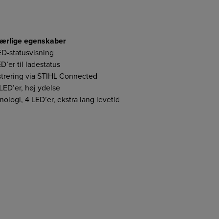
ærlige egenskaber
ED-statusvisning
D’er til ladestatus
istrering via STIHL Connected
 LED’er, høj ydelse
ologi, 4 LED’er, ekstra lang levetid