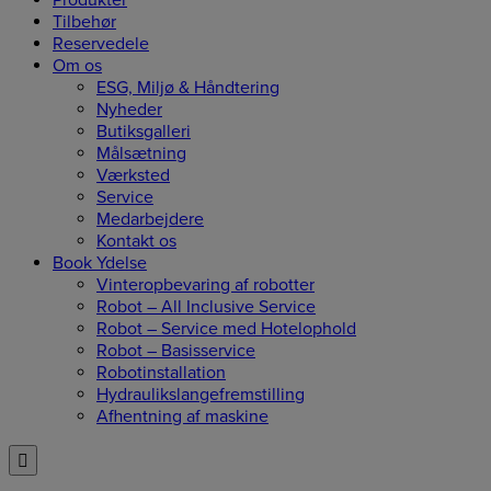
Produkter
Tilbehør
Reservedele
Om os
ESG, Miljø & Håndtering
Nyheder
Butiksgalleri
Målsætning
Værksted
Service
Medarbejdere
Kontakt os
Book Ydelse
Vinteropbevaring af robotter
Robot – All Inclusive Service
Robot – Service med Hotelophold
Robot – Basisservice
Robotinstallation
Hydraulikslangefremstilling
Afhentning af maskine