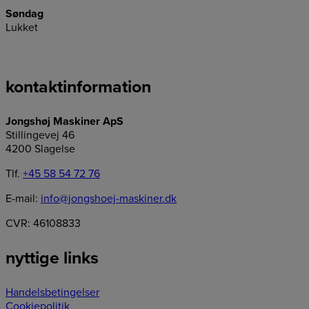
Søndag
Lukket
kontaktinformation
Jongshøj Maskiner ApS
Stillingevej 46
4200 Slagelse
Tlf.
+45 58 54 72 76
E-mail:
info@jongshoej-maskiner.dk
CVR: 46108833
nyttige links
Handelsbetingelser
Cookiepolitik