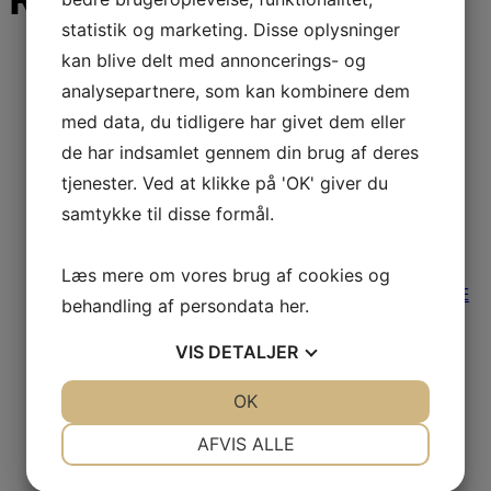
statistik og marketing. Disse oplysninger
kan blive delt med annoncerings- og
Spar 7%
analysepartnere, som kan kombinere dem
med data, du tidligere har givet dem eller
de har indsamlet gennem din brug af deres
STIHL GHE 150
tjenester. Ved at klikke på 'OK' giver du
KOMPOSTKVÆRN
samtykke til disse formål.
Læs mere om vores brug af cookies og
Stihl kompostkværn GHE 150 Stihl kompostkværn GHE
behandling af persondata
her
.
150 er utrolig stærk og kraftfuld. Den er udstyre
3.750,00
kr.
Læs mere
VIS
DETALJER
Spar 9%
JA
NEJ
OK
JA
NEJ
NØDVENDIGE
PRÆFERENCER
HUSQVARNA
AFVIS ALLE
JA
NEJ
JA
NEJ