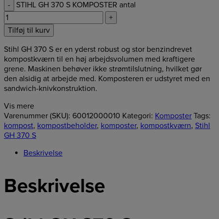
-
STIHL GH 370 S KOMPOSTER antal
+
Tilføj til kurv
Stihl GH 370 S er en yderst robust og stor benzindrevet
kompostkværn til en høj arbejdsvolumen med kraftigere
grene. Maskinen behøver ikke strømtilslutning, hvilket gør
den alsidig at arbejde med. Komposteren er udstyret med en
sandwich-knivkonstruktion.
Vis mere
Varenummer (SKU):
60012000010
Kategori:
Komposter
Tags:
kompost
,
kompostbeholder
,
komposter
,
kompostkværn
,
Stihl
GH 370 S
Beskrivelse
Beskrivelse