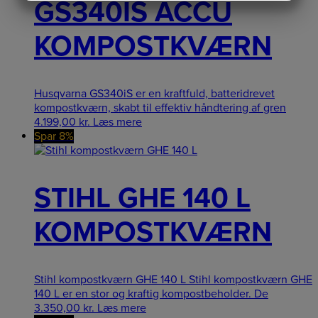
GS340IS ACCU
MARKETING
STATISTIK
KOMPOSTKVÆRN
Husqvarna GS340iS er en kraftfuld, batteridrevet
kompostkværn, skabt til effektiv håndtering af gren
4.199,00
kr.
Læs mere
Spar 8%
STIHL GHE 140 L
KOMPOSTKVÆRN
Stihl kompostkværn GHE 140 L Stihl kompostkværn GHE
140 L er en stor og kraftig kompostbeholder. De
3.350,00
kr.
Læs mere