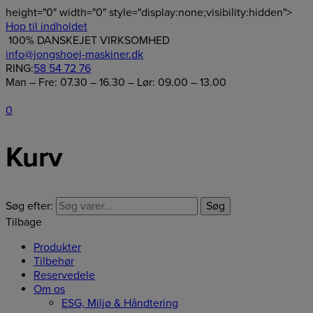
height="0" width="0" style="display:none;visibility:hidden">
Hop til indholdet
100% DANSKEJET VIRKSOMHED
info@jongshoej-maskiner.dk
RING:
58 54 72 76
Man – Fre: 07.30 – 16.30 – Lør: 09.00 – 13.00
0
Kurv
Søg efter:
Søg
Tilbage
Produkter
Tilbehør
Reservedele
Om os
ESG, Miljø & Håndtering