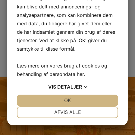
kan blive delt med annoncerings- og
analysepartnere, som kan kombinere dem
med data, du tidligere har givet dem eller
de har indsamlet gennem din brug af deres
tjenester. Ved at klikke på 'OK' giver du
samtykke til disse formål.
Læs mere om vores brug af cookies og
behandling af persondata
her
.
VIS
DETALJER
JA
NEJ
OK
JA
NEJ
FØLG OS PÅ FACEBOOK
NØDVENDIGE
PRÆFERENCER
AFVIS ALLE
JA
NEJ
JA
NEJ
MARKETING
STATISTIK