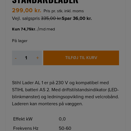
299,00
kr.
Pris pr. stk. inkl. moms
Vejl. salgspris
335,00
kr.
Spar
36,00
kr.
På lager
AL
-
+
TILFØJ TIL KURV
1
batteri
standardlader
antal
Stihl Lader AL 1 er på 230 V og kompatibel med
STIHL batteri AS 2. Med driftstilstandsindikator (LED-
blinkmønster) og ledningsopvikling med velcrobånd.
Laderen kan monteres på væggen.
Effekt kW
0,0
Frekvens Hz
50-60