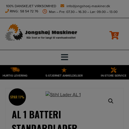
height="0" width="0" style="display:none;visibility:hidden">
100% DANSKEJET VIRKSOMHED
info@jongshoej-maskiner.dk
RING:
58 54 72 76
Man – Fre: 07.30 – 16.30 – Lør: 09.00 – 13.00
0
HURTIG LEVERING
5-STJERNET ANMELDELSER
IN-STORE SERVICE
Hop
til
indholdet
SPAR 11%
AL 1 BATTERI
STANDARDLADER