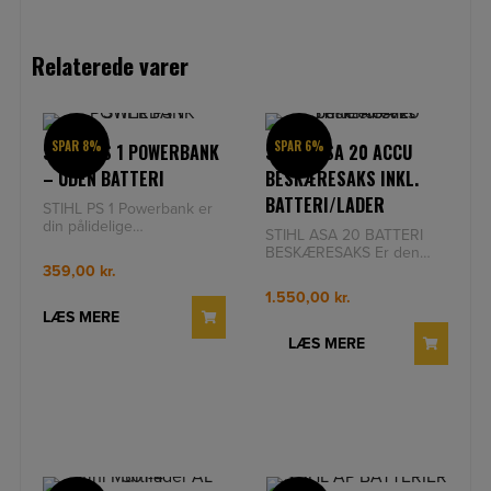
Relaterede varer
SPAR 8%
SPAR 6%
STIHL PS 1 POWERBANK
STIHL ASA 20 ACCU
– UDEN BATTERI
BESKÆRESAKS INKL.
BATTERI/LADER
STIHL PS 1 Powerbank er
din pålidelige
STIHL ASA 20 BATTERI
strømforsyning, uanset om
BESKÆRESAKS Er den
du er på arbejde, i skoven
ideelle løsning til alle, der
359,00
kr.
eller på
ønsker nem og effektiv
1.550,00
kr.
beskær
LÆS MERE
LÆS MERE