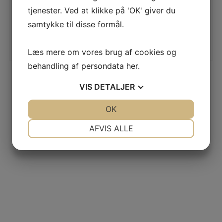
tjenester. Ved at klikke på 'OK' giver du
samtykke til disse formål.
Læs mere om vores brug af cookies og
behandling af persondata
her
.
VIS
DETALJER
JA
NEJ
OK
JA
NEJ
NØDVENDIGE
PRÆFERENCER
AFVIS ALLE
JA
NEJ
JA
NEJ
MARKETING
STATISTIK