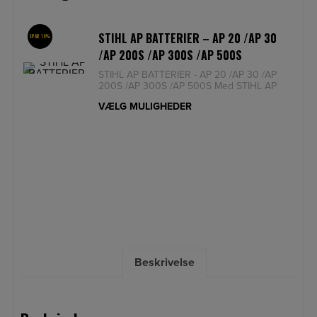
STIHL AP BATTERIER – AP 20 /AP 30
SPAR 18%
/AP 200S /AP 300S /AP 500S
STIHL AP BATTERIER - AP 20 /AP 30 /AP
200S /AP 300S /AP 500S Med STIHL AP
batteriserien får du prof
VÆLG MULIGHEDER
Beskrivelse