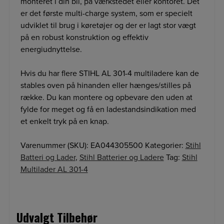
monteret i din bil, på værkstedet eller kontoret. Det
er det første multi-charge system, som er specielt
udviklet til brug i køretøjer og der er lagt stor vægt
på en robust konstruktion og effektiv
energiudnyttelse.
Hvis du har flere STIHL AL 301-4 multiladere kan de
stables oven på hinanden eller hænges/stilles på
række. Du kan montere og opbevare den uden at
fylde for meget og få en ladestandsindikation med
et enkelt tryk på en knap.
Varenummer (SKU):
EA044305500
Kategorier:
Stihl
Batteri og Lader
,
Stihl Batterier og Ladere
Tag:
Stihl
Multilader AL 301-4
Udvalgt Tilbehør