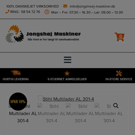
height="0" width="0" style="display:none;visibility:hidden">
100% DANSKEJET VIRKSOMHED
info@jongshoej-maskiner.dk
RING:
58 54 72 76
Man – Fre: 07.30 – 16.30 – Lør: 09.00 – 13.00
0
HURTIG LEVERING
5-STJERNET ANMELDELSER
IN-STORE SERVICE
Hop
til
indholdet
SPAR 10%