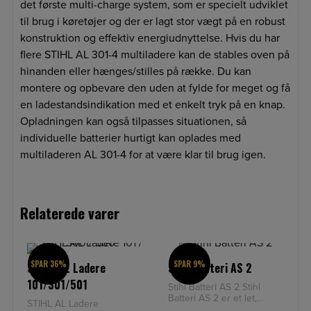
det første multi-charge system, som er specielt udviklet
til brug i køretøjer og der er lagt stor vægt på en robust
konstruktion og effektiv energiudnyttelse. Hvis du har
flere STIHL AL 301-4 multiladere kan de stables oven på
hinanden eller hænges/stilles på række. Du kan
montere og opbevare den uden at fylde for meget og få
en ladestandsindikation med et enkelt tryk på en knap.
Opladningen kan også tilpasses situationen, så
individuelle batterier hurtigt kan oplades med
multiladeren AL 301-4 for at være klar til brug igen.
Relaterede varer
SPAR 36%
SPAR 9%
STIHL AL Ladere
Stihl Batteri AS 2
101/301/501
Stihl Batteri AS 2 Stihl
Batteri AS 2 er et let,
STIHL AL Ladere
kompakt og kraftigt 10,8 V-