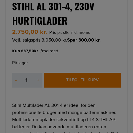
STIHL AL 301-4, 230V
HURTIGLADER
2.750,00
kr.
Pris pr. stk. inkl. moms
Vejl. salgspris
3.050,00
kr.
Spar
300,00
kr.
På lager
STIHL
-
+
TILFØJ TIL KURV
AL
301-
4,
230V
Stihl Multilader AL 301-4 er ideel for den
HURTIGLADER
professionelle bruger med mange batterimaskiner.
antal
Multiladeren oplader sekventielt op til 4 STIHL AP-
batterier. Du kan anvende multiladeren enten