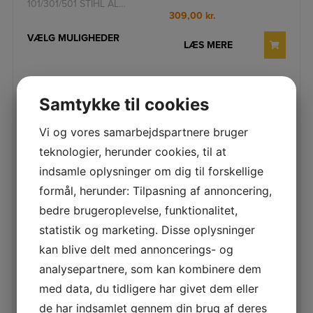
101/301/501 STIHL AL
batteri. Kompatibelt me
Ladere 101/301/501 er til
309,00
kr.
STIHL AP & AK-batterier.
Vælg me
VÆLG MULIGHEDER
LÆS MERE
Samtykke til cookies
Vi og vores samarbejdspartnere bruger
teknologier, herunder cookies, til at
SPAR 11%
SPAR 34%
AL 1 batteri
STIHL AK 10/AK 20/AK
indsamle oplysninger om dig til forskellige
standardlader
30 Batteri
formål, herunder: Tilpasning af annoncering,
Stihl Lader AL 1 Stihl Lader
STIHL AK 10/AK 20/AK 30
bedre brugeroplevelse, funktionalitet,
AL 1 er på 230 V og
Batteri STIHL AK Batterier
statistik og marketing. Disse oplysninger
kompatibel med STIHL
passer til maskiner i STIHL
batteri AS 2. Med driftstilst
AK Systemet og kan o
299,00
kr.
kan blive delt med annoncerings- og
VÆLG MULIGHEDER
analysepartnere, som kan kombinere dem
LÆS MERE
med data, du tidligere har givet dem eller
de har indsamlet gennem din brug af deres