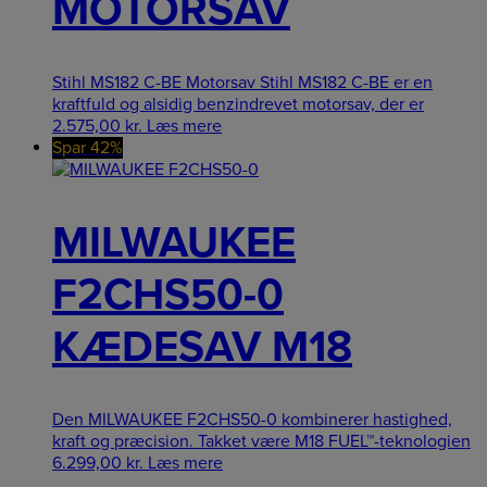
MOTORSAV
Stihl MS182 C-BE Motorsav Stihl MS182 C-BE er en
kraftfuld og alsidig benzindrevet motorsav, der er
2.575,00
kr.
Læs mere
Spar 42%
MILWAUKEE
F2CHS50-0
KÆDESAV M18
Den MILWAUKEE F2CHS50-0 kombinerer hastighed,
kraft og præcision. Takket være M18 FUEL™-teknologien
6.299,00
kr.
Læs mere