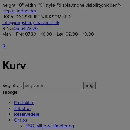
height="0" width="0" style="display:none;visibility:hidden">
Hop til indholdet
100% DANSKEJET VIRKSOMHED
info@jongshoej-maskiner.dk
RING:
58 54 72 76
Man – Fre: 07.30 – 16.30 – Lør: 09.00 – 13.00
0
Kurv
Søg efter:
Søg
Tilbage
Produkter
Tilbehør
Reservedele
Om os
ESG, Miljø & Håndtering