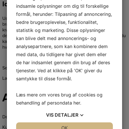
Ideel til Forskellige Opgaver
indsamle oplysninger om dig til forskellige
formål, herunder: Tilpasning af annoncering,
Uanset om du skal fælde træer, beskære grene eller save
bedre brugeroplevelse, funktionalitet,
brænde, er Stihl MS 172 et pålideligt valg, der kombinerer
kraft, effektivitet og brugervenlighed i én maskine. Den er
statistik og marketing. Disse oplysninger
designet til at gøre arbejdet lettere og mere behageligt, så du
kan blive delt med annoncerings- og
kan fokusere på opgaven og opnå professionelle resultater
analysepartnere, som kan kombinere dem
hver gang.
med data, du tidligere har givet dem eller
de har indsamlet gennem din brug af deres
Se vores udvalg af andre save
her
tjenester. Ved at klikke på 'OK' giver du
Læs mere om saven
her
samtykke til disse formål.
Anmeldelser
Læs mere om vores brug af cookies og
behandling af persondata
her
.
VIS
DETALJER
Der er endnu ikke nogle anmeldelser.
Kun kunder, der er logget ind og har købt denne vare, kan
JA
NEJ
OK
JA
NEJ