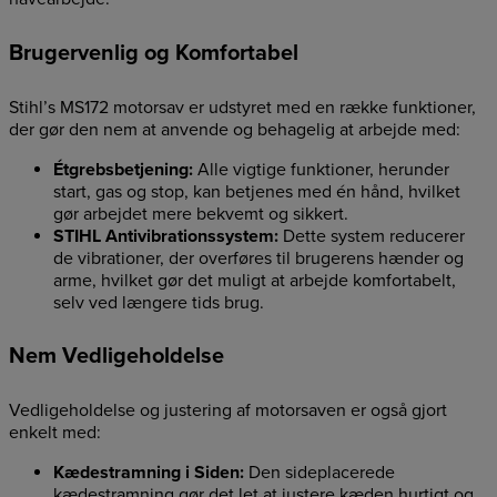
Brugervenlig og Komfortabel
Stihl’s MS172 motorsav er udstyret med en række funktioner,
der gør den nem at anvende og behagelig at arbejde med:
Étgrebsbetjening:
Alle vigtige funktioner, herunder
start, gas og stop, kan betjenes med én hånd, hvilket
gør arbejdet mere bekvemt og sikkert.
STIHL Antivibrationssystem:
Dette system reducerer
de vibrationer, der overføres til brugerens hænder og
arme, hvilket gør det muligt at arbejde komfortabelt,
selv ved længere tids brug.
Nem Vedligeholdelse
Vedligeholdelse og justering af motorsaven er også gjort
enkelt med:
Kædestramning i Siden:
Den sideplacerede
kædestramning gør det let at justere kæden hurtigt og