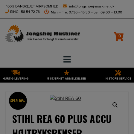
height="0" width="0" style="display:none;visibility:hidden">
100% DANSKEJET VIRKSOMHED
info@jongshoej-maskiner.dk
RING:
58 54 72 76
Man – Fre: 07.30 – 16.30 – Lør: 09.00 – 13.00
0
HURTIG LEVERING
5-STJERNET ANMELDELSER
IN-STORE SERVICE
Hop
til
indholdet
SPAR 10%
STIHL REA 60 PLUS ACCU
HØJTRYKSRENSER