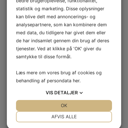
bedre brugeroplevelse, funktionalitet,
statistik og marketing. Disse oplysninger
kan blive delt med annoncerings- og
analysepartnere, som kan kombinere dem
SPAR 10%
SPAR 6%
STIHL RE 110
STIHL RCA 20 SÆT
med data, du tidligere har givet dem eller
HØJTRYKSRENSER
ACCU TRYKRENSER
de har indsamlet gennem din brug af deres
Stihl Højtryksrenser RE 110
STIHL RCA 20 er en
Stihl Højtryksrenser RE 110
ultrakompakt og mobil
tjenester. Ved at klikke på 'OK' giver du
er en komfortabel og
batteridrevet
bekvem højtryksrenser
højtryksrenser, der gør det
samtykke til disse formål.
1.850,00
kr.
1.650,00
kr.
let at klare mind
LÆS MERE
LÆS MERE
Læs mere om vores brug af cookies og
behandling af persondata
her
.
VIS
DETALJER
JA
NEJ
OK
JA
NEJ
NØDVENDIGE
PRÆFERENCER
AFVIS ALLE
JA
NEJ
JA
NEJ