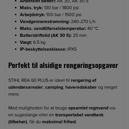
Anbefalet batteri:
AK 30, AK 30 S
Maks. tryk:
130 bar / 1800 psi
Arbejdstryk:
100 bar / 1500 psi
Vandgennemstrømning:
240-270 L/h
Maks. vandtilførselstemperatur:
40 °C
Batteridriftstid (AK 30 S):
25 min
Vægt:
6,5 kg
IP-beskyttelsesklasse:
IPX5
Perfekt til alsidige rengøringsopgaver
STIHL REA 60 PLUS er ideel til
rengøring af
udendørsarealer
,
camping
,
haveredskaber
og meget
mere.
Med muligheden for at bruge
opsamlet regnvand
via
en sugeslange eller en
transportabel vandtank
(tilbehør)
, får du
maksimal frihed
.