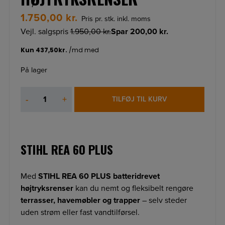
1.750,00
kr.
Pris pr. stk. inkl. moms
Vejl. salgspris
1.950,00
kr.
Spar
200,00
kr.
På lager
STIHL
-
+
TILFØJ TIL KURV
REA
60
PLUS
ACCU
STIHL REA 60 PLUS
HØJTRYKSRENSER
antal
Med
STIHL REA 60 PLUS batteridrevet
højtryksrenser
kan du nemt og fleksibelt rengøre
terrasser, havemøbler og trapper
– selv steder
uden strøm eller fast vandtilførsel.