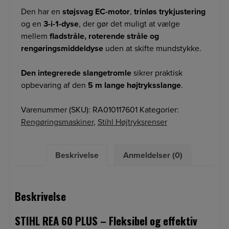
Den har en
støjsvag EC-motor
,
trinløs trykjustering
og en
3-i-1-dyse
, der gør det muligt at vælge
mellem
fladstråle, roterende stråle og
rengøringsmiddeldyse
uden at skifte mundstykke.
Den integrerede slangetromle
sikrer praktisk
opbevaring af den
5 m lange højtryksslange
.
Varenummer (SKU):
RA010117601
Kategorier:
Rengøringsmaskiner
,
Stihl Højtryksrenser
Beskrivelse
Anmeldelser (0)
Beskrivelse
STIHL REA 60 PLUS – Fleksibel og effektiv