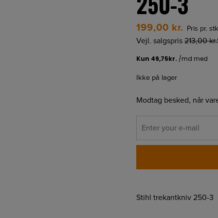
250-3
199,00
kr.
Pris pr. st
Vejl. salgspris
213,00
kr.
Ikke på lager
Modtag besked, når vare
Stihl trekantkniv 250-3