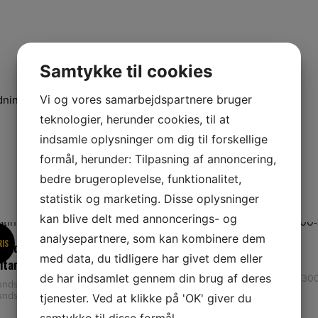
Samtykke til cookies
Vi og vores samarbejdspartnere bruger
ning sf sejt sammenfiltret græs og krat.
teknologier, herunder cookies, til at
indsamle oplysninger om dig til forskellige
formål, herunder: Tilpasning af annoncering,
bedre brugeroplevelse, funktionalitet,
statistik og marketing. Disse oplysninger
kan blive delt med annoncerings- og
analysepartnere, som kan kombinere dem
RIS
NETPRIS
 rundsavklinge 225-24
Stihl Trekantkniv 300-3
med data, du tidligere har givet dem eller
ltand
Stihl Trekantkniv 300-3 Stihl
de har indsamlet gennem din brug af deres
Trekantkniv 300-3 Diameter: 300
rundsavklinge 225-24 Mejseltand
Centerhul: 20 Antal tænder: 3
rundsavklinge 225-24 Mejseltand
tjenester. Ved at klikke på 'OK' giver du
er: 225 Center
239,00
kr.