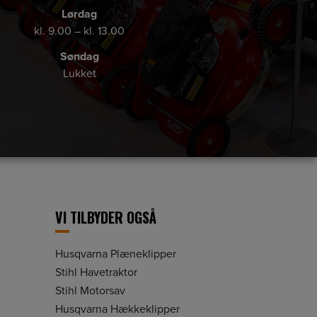
Lørdag
kl. 9.00 – kl. 13.00
Søndag
Lukket
VI TILBYDER OGSÅ
Husqvarna Plæneklipper
Stihl Havetraktor
Stihl Motorsav
Husqvarna Hækkeklipper