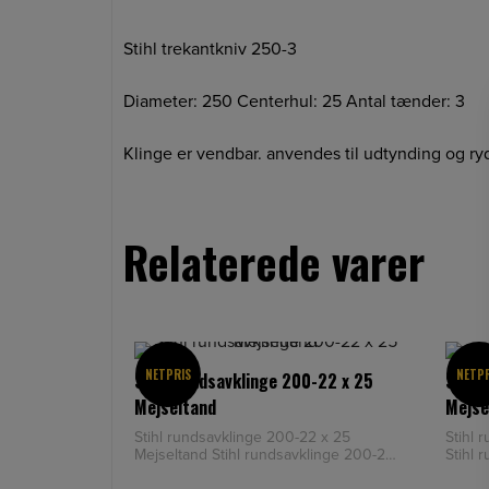
Stihl trekantkniv 250-3
Diameter: 250 Centerhul: 25 Antal tænder: 3
Klinge er vendbar. anvendes til udtynding og ryd
Relaterede varer
NETPRIS
NETP
Stihl rundsavklinge 200-22 x 25
Stihl
Mejseltand
Mejse
Stihl rundsavklinge 200-22 x 25
Stihl 
Mejseltand Stihl rundsavklinge 200-22
Stihl 
x 25 Mejseltand Diameter:
Diamet