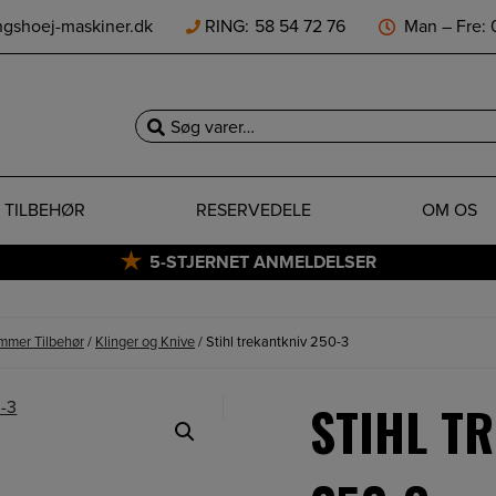
ngshoej-maskiner.dk
RING:
58 54 72 76
Man – Fre: 0
Søg
efter:
TILBEHØR
RESERVEDELE
OM OS
5-STJERNET ANMELDELSER
immer Tilbehør
/
Klinger og Knive
/ Stihl trekantkniv 250-3
STIHL T