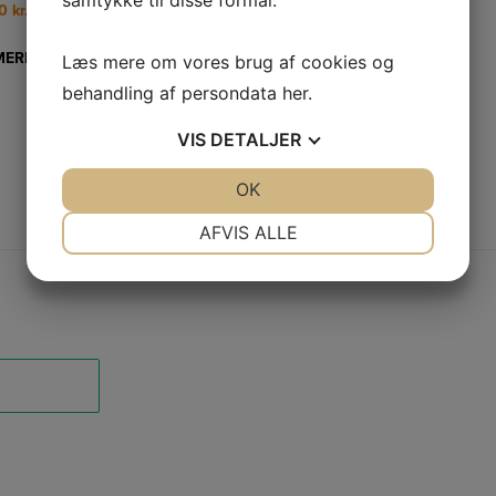
samtykke til disse formål.
00
kr.
LÆS MERE
MERE
Læs mere om vores brug af cookies og
behandling af persondata
her
.
VIS
DETALJER
JA
NEJ
OK
JA
NEJ
NØDVENDIGE
PRÆFERENCER
AFVIS ALLE
JA
NEJ
JA
NEJ
MARKETING
STATISTIK