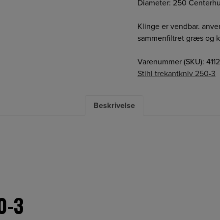
Diameter: 250 Centerhul
Klinge er vendbar. anven
sammenfiltret græs og k
Varenummer (SKU):
411
Stihl trekantkniv 250-3
Beskrivelse
0-3