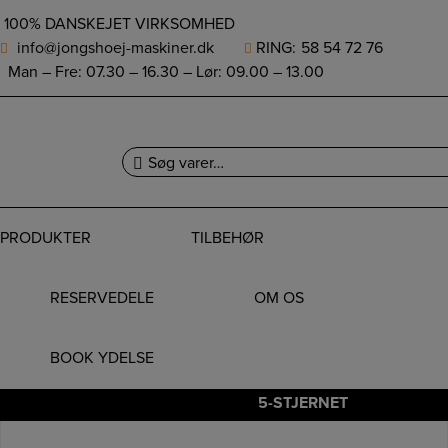
height="0" width="0" style="display:none;visibility:hidden">
100% DANSKEJET VIRKSOMHED
info@jongshoej-maskiner.dk
RING:
58 54 72 76
Man – Fre: 07.30 – 16.30 – Lør: 09.00 – 13.00
0
Søg
efter:
PRODUKTER
TILBEHØR
Hop
til
RESERVEDELE
OM OS
indholdet
NETPRIS
BOOK YDELSE
5-STJERNET
HURTIG LEVERING
ANMELDELSER