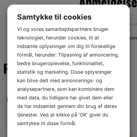
Anmeldelse
Samtykke til cookies
Der er endnu ikke nogle anmelde
Vi og vores samarbejdspartnere bruger
teknologier, herunder cookies, til at
Kun kunder, der er logget ind og har købt denne var
indsamle oplysninger om dig til forskellige
formål, herunder: Tilpasning af annoncering,
Relaterede varer
bedre brugeroplevelse, funktionalitet,
statistik og marketing. Disse oplysninger
kan blive delt med annoncerings- og
analysepartnere, som kan kombinere dem
med data, du tidligere har givet dem eller
NETPRIS
NETPRIS
Transformator 2.2A
Dækselsæt
de har indsamlet gennem din brug af deres
POWER UNIT POWER
COVER KIT BEARING
tjenester. Ved at klikke på 'OK' giver du
SUPPLY 2.2A E
samtykke til disse formål.
769,00
kr.
119,00
kr.