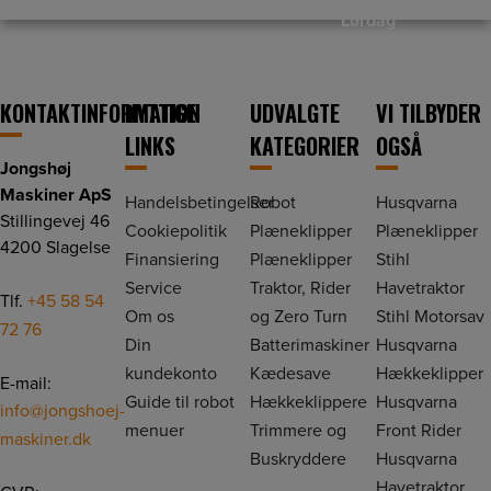
Lørdag
kl. 9.00 – kl. 13.00
Søndag
KONTAKTINFORMATION
NYTTIGE
UDVALGTE
VI TILBYDER
Lukket
LINKS
KATEGORIER
OGSÅ
Jongshøj
Maskiner ApS
Handelsbetingelser
Robot
Husqvarna
Stillingevej 46
Cookiepolitik
Plæneklipper
Plæneklipper
4200 Slagelse
Finansiering
Plæneklipper
Stihl
Service
Traktor, Rider
Havetraktor
Tlf.
+45 58 54
Om os
og Zero Turn
Stihl Motorsav
72 76
Din
Batterimaskiner
Husqvarna
kundekonto
Kædesave
Hækkeklipper
E-mail:
Guide til robot
Hækkeklippere
Husqvarna
info@jongshoej-
menuer
Trimmere og
Front Rider
maskiner.dk
Buskryddere
Husqvarna
Havetraktor