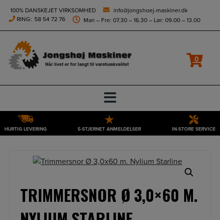
height="0" width="0" style="display:none;visibility:hidden">
100% DANSKEJET VIRKSOMHED
info@jongshoej-maskiner.dk
RING:
58 54 72 76
Man – Fre: 07.30 – 16.30 – Lør: 09.00 – 13.00
0
HURTIG LEVERING
5-STJERNET ANMELDELSER
IN-STORE SERVICE
Hop
til
indholdet
TRIMMERSNOR Ø 3,0×60 M.
NYLIUM STARLINE