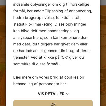
indsamle oplysninger om dig til forskellige
formål, herunder: Tilpasning af annoncering,
bedre brugeroplevelse, funktionalitet,
statistik og marketing. Disse oplysninger
FØLG OS PÅ FACEBOOK
kan blive delt med annoncerings- og
analysepartnere, som kan kombinere dem
med data, du tidligere har givet dem eller
de har indsamlet gennem din brug af deres
tjenester. Ved at klikke på 'OK' giver du
samtykke til disse formål.
Læs mere om vores brug af cookies og
behandling af persondata
her
.
VIS
DETALJER
JA
NEJ
OK
JA
NEJ