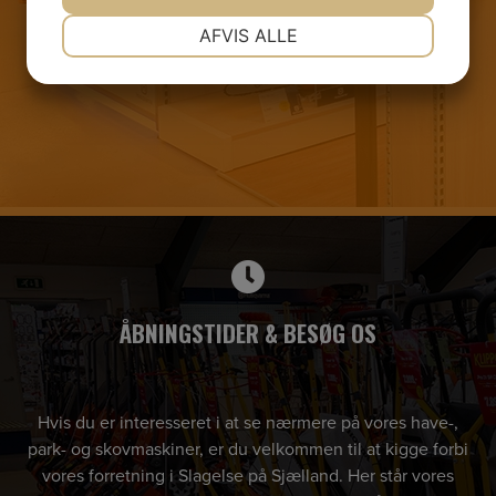
NØDVENDIGE
PRÆFERENCER
AFVIS ALLE
JA
NEJ
JA
NEJ
MARKETING
STATISTIK
ÅBNINGSTIDER & BESØG OS
Hvis du er interesseret i at se nærmere på vores have-,
park- og skovmaskiner, er du velkommen til at kigge forbi
vores forretning i Slagelse på Sjælland. Her står vores