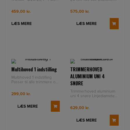
er specielt udviklet til brug
på trimmersnøre 7 mm
med buskryddere fra 35cc
Længde 0
459,00
kr.
575,00
kr.
og op
LÆS MERE
LÆS MERE
Multihoved 1 indstilling
TRIMMERHOVED
ALUMINIUM UNI 4
Multihoved 1 indstilling
Passer til alle trimmere og
SNØRE
buskryddere
Trimmerhoved aluminium
299,00
kr.
uni 4 snøre Linjediameter
4 mm Antal linjer 4 Pass
LÆS MERE
629,00
kr.
LÆS MERE