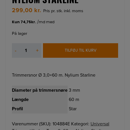
299,00
kr.
Pris pr. stk. inkl. moms
På lager
TRIMMERSNOR
-
+
TILFØJ TIL KURV
Ø
3,0×60
M.
NYLIUM
Trimmersnor Ø 3,0×60 m. Nylium Starline
STARLINE
antal
Diameter på trimmersnøre
3 mm
Længde
60 m
Profil
Star
Varenummer (SKU):
104884E
Kategori:
Universal