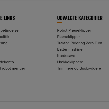
E LINKS
UDVALGTE KATEGORIER
betingelser
Robot Plæneklipper
olitik
Plæneklipper
ering
Traktor, Rider og Zero Turn
Batterimaskiner
Kædesave
ndekonto
Hækkeklippere
il robot menuer
Trimmere og Buskryddere