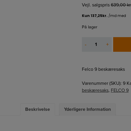
Vejl. salgspris
639,00
kr
På lager
FELCO
-
+
9
antal
Felco 9 beskæresaks
Varenummer (SKU):
9
Ka
beskæresaks
,
FELCO 9
Beskrivelse
Yderligere Information