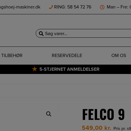
ngshoej-maskiner.dk
RING:
58 54 72 76
Man – Fre: 0
Søg
efter:
TILBEHØR
RESERVEDELE
OM OS
5-STJERNET ANMELDELSER
FELCO 9
549,00
kr.
Pris pr. s