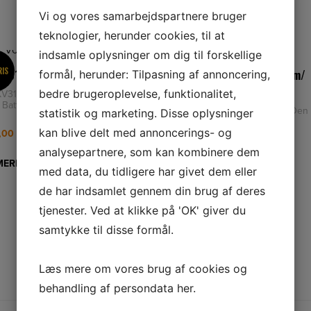
Vi og vores samarbejdspartnere bruger
teknologier, herunder cookies, til at
indsamle oplysninger om dig til forskellige
RIS
SPAR 9%
 KV310 Batterisaks m/batteri
VOLPI KV390 batterisaks m/
formål, herunder: Tilpasning af annoncering,
batteri
bedre brugeroplevelse, funktionalitet,
KV310 Batterisaks m/batteri Volpi
Batterisaks m/batteri er en
VOLPI KV390 Volpi kv390 - Den
statistik og marketing. Disse oplysninger
let og handy saks m
ultimative løsning til dine
kan blive delt med annoncerings- og
beskæringsbehov. Med en kraftfuld
9,00
kr.
moto
5.199,00
kr.
analysepartnere, som kan kombinere dem
MERE
med data, du tidligere har givet dem eller
LÆS MERE
de har indsamlet gennem din brug af deres
tjenester. Ved at klikke på 'OK' giver du
samtykke til disse formål.
Læs mere om vores brug af cookies og
behandling af persondata
her
.