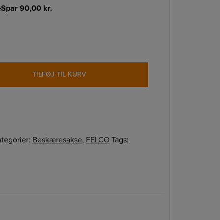
.
Spar
90,00
kr.
TILFØJ TIL KURV
tegorier:
Beskæresakse
,
FELCO
Tags: