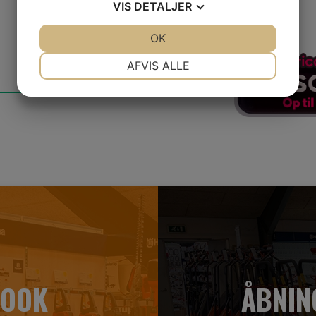
VIS
DETALJER
JA
NEJ
OK
JA
NEJ
NØDVENDIGE
PRÆFERENCER
AFVIS ALLE
JA
NEJ
JA
NEJ
MARKETING
STATISTIK
BOOK
ÅBNIN