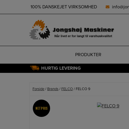
height="0" width="0" style="display:none;visibility:hidden">
100% DANSKEJET VIRKSOMHED
info@jo
PRODUKTER
HURTIG LEVERING
Hop
til
indholdet
Forside
/
Brands
/
FELCO
/ FELCO 9
NETPRIS