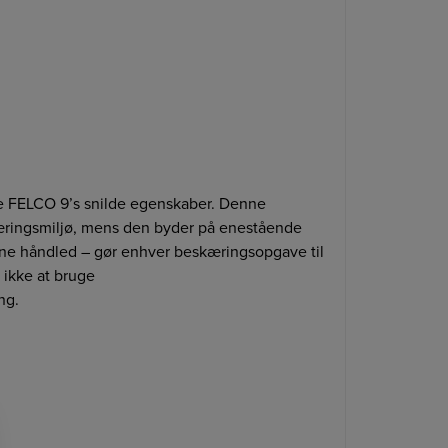
lle FELCO 9’s snilde egenskaber. Denne
skæringsmiljø, mens den byder på enestående
ine håndled – gør enhver beskæringsopgave til
 ikke at bruge
ng.