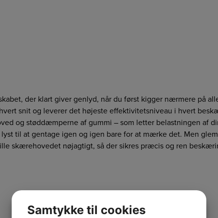
abet, der klart giver genlyd, når du først kigger nærmere på a
vert snit og leverer det højeste effektivitetsniveau i hvert be
hoved og støddæmperne af gummi – som letter belastningen af d
lyst til at gentage igen og igen bare for at mærke det. Men glem
tille skærehovedet nøjagtigt, så der sikres præcis og ren beskæri
Samtykke til cookies