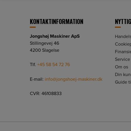
KONTAKTINFORMATION
NYTTIG
Jongshøj Maskiner ApS
Handels
Stillingevej 46
Cookiep
4200 Slagelse
Finansi
Service
Tlf.
+45 58 54 72 76
Om os
Din ku
E-mail:
info@jongshoej-maskiner.dk
Guide t
CVR: 46108833