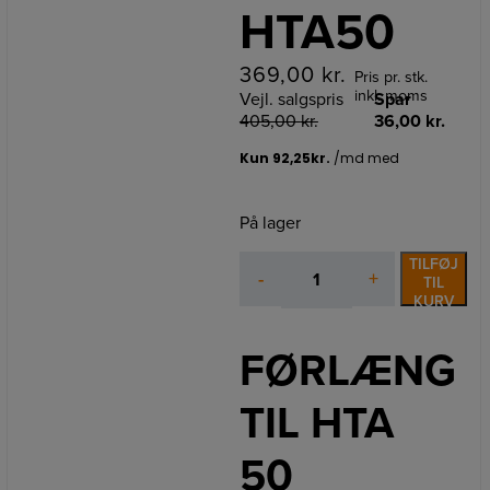
HTA50
369,00
kr.
Pris pr. stk.
inkl. moms
Vejl. salgspris
Spar
405,00
kr.
36,00
kr.
På lager
FORLÆNGER
TILFØJ
-
+
0,5M
TIL
KURV
HTA50
antal
FØRLÆNGE
TIL HTA
50