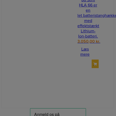
66 Stihl
HLA 66 er
en
let batteristanghækk
med
effektstærkt
Lithium-
Ion-batteri.
3.050,00
kr.
Læs
mere