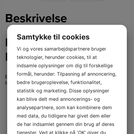
Beskrivelse
Samtykke til cookies
FØRLÆNGERRØR TIL
Vi og vores samarbejdspartnere bruger
HTA 50
teknologier, herunder cookies, til at
indsamle oplysninger om dig til forskellige
formål, herunder: Tilpasning af annoncering,
Enkel forlængelse af rækkevidden med 50 cm for
bedre brugeroplevelse, funktionalitet,
batteristangsaven HTA 50.
statistik og marketing. Disse oplysninger
Skaftforlængelse med 50 cm til den batteridrevne
kan blive delt med annoncerings- og
stangsav HTA 50
Til grund- og haveejere
analysepartnere, som kan kombinere dem
Rækkeviddeforlængelsen giver adgang til vanskeligt
med data, du tidligere har givet dem eller
tilgængelige steder
Vejer kun 465 g
de har indsamlet gennem din brug af deres
Af kompakt og let aluminium
tjenester. Ved at klikke på 'OK' giver du