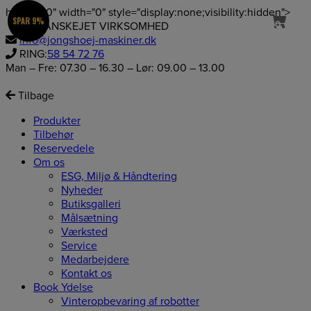
height="0" width="0" style="display:none;visibility:hidden">
SPAR 9%
0
Hop
100% DANSKEJET VIRKSOMHED
til
info@jongshoej-maskiner.dk
indholdet
RING:
58 54 72 76
Man – Fre: 07.30 – 16.30 – Lør: 09.00 – 13.00
Tilbage
Produkter
Tilbehør
Reservedele
Om os
ESG, Miljø & Håndtering
Nyheder
Butiksgalleri
Målsætning
Værksted
Service
Medarbejdere
Kontakt os
Book Ydelse
Vinteropbevaring af robotter