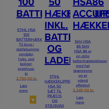
100
50
HSA86
BATTERIHÆKKEKLI
HÆKKEKLIPP
ACCU
INKL.
HÆKKEK
STIHL HSA
BATTERI
100
BATTERIHÆKKEKLIPPER
Stihl HSA
Til brug i
OG
86 Stihl
støjfølsomme
HSA 86 er
områder,
en stille
LADER
f.eks. ved
batterihækkeklipper
boliger,
med høj
sygehuse,
skæreevne
ki
og et
STIHL
2.750,00
kr.
yderst
HÆKKEKLIPPER
effektivt
Læs
HSA 50
2.245,00
kr.
mere
SÆT TIL
PRÆCIS
Læs
OG
mere
STØJSVAG