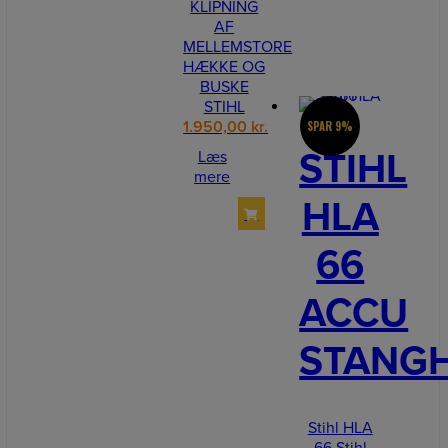
KLIPNING
AF
MELLEMSTORE
HÆKKE OG
BUSKE
STIHL
1.950,00
kr.
SPAR 9%
STIHL
Læs
mere
HLA
66
ACCU
STANG
Stihl HLA