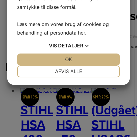
samtykke til disse formål.
Anmeldels
Læs mere om vores brug af cookies og
behandling af persondata
her
.
Der er endnu ikke nogle anmeld
VIS
DETALJER
Kun kunder, der er logget ind og har købt denne va
JA
NEJ
OK
JA
NEJ
Relaterede varer
NØDVENDIGE
PRÆFERENCER
AFVIS ALLE
JA
NEJ
JA
NEJ
MARKETING
STATISTIK
SPAR 10%
SPAR 9%
SPAR 20%
STIHL
STIHL
(Udgået
HSA
HSA
STIHL