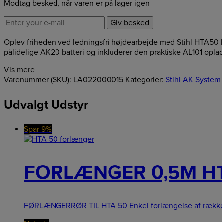
Modtag besked, når varen er på lager igen
Giv besked
Oplev friheden ved ledningsfri højdearbejde med Stihl HTA50 b
pålidelige AK20 batteri og inkluderer den praktiske AL101 oplad
Vis mere
Varenummer (SKU):
LA022000015
Kategorier:
Stihl AK System 
Udvalgt Udstyr
Spar 9%
FORLÆNGER 0,5M H
FØRLÆNGERRØR TIL HTA 50 Enkel forlængelse af rækkev