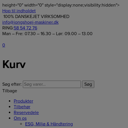
height="0" width="0" style="display:none;visibility:hidden">
Hop til indholdet
100% DANSKEJET VIRKSOMHED
info@jongshoej-maskiner.dk
RING:
58 54 72 76
Man – Fre: 07.30 – 16.30 – Lør: 09.00 – 13.00
0
Kurv
Søg efter:
Søg
Tilbage
Produkter
Tilbehør
Reservedele
Om os
ESG, Miljø & Håndtering