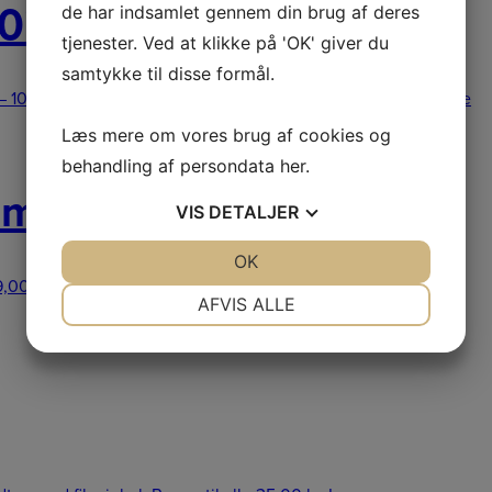
 10” / 25cm Sværd
de har indsamlet gennem din brug af deres
tjenester. Ved at klikke på 'OK' giver du
samtykke til disse formål.
m – 10” / 25cm Sværd er et letvægtssværd t
319,00
kr.
Læs mere
Læs mere om vores brug af cookies og
behandling af persondata
her
.
,2mm
VIS
DETALJER
JA
NEJ
OK
JA
NEJ
9,00
kr.
Læs mere
NØDVENDIGE
PRÆFERENCER
AFVIS ALLE
JA
NEJ
JA
NEJ
MARKETING
STATISTIK