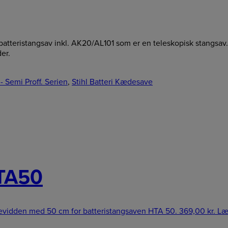
atteristangsav inkl. AK20/AL101 som er en teleskopisk stangsav.
er.
- Semi Proff. Serien
,
Stihl Batteri Kædesave
TA50
idden med 50 cm for batteristangsaven HTA 50.
369,00
kr.
Læ