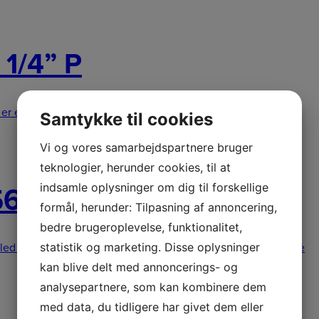
 1/4” P
r en praktisk multifil til filning a
309,00
kr.
Læs mere
Samtykke til cookies
Vi og vores samarbejdspartnere bruger
teknologier, herunder cookies, til at
indsamle oplysninger om dig til forskellige
 56 led Kæde
formål, herunder: Tilpasning af annoncering,
bedre brugeroplevelse, funktionalitet,
statistik og marketing. Disse oplysninger
6 led Kæde: Denne tilbageslags- og vibrati
169,00
kr.
Læs mere
kan blive delt med annoncerings- og
analysepartnere, som kan kombinere dem
med data, du tidligere har givet dem eller