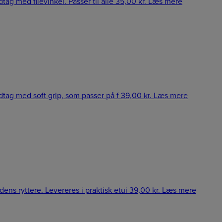
dtag med filevinkel. Passer til alle
35,00
kr.
Læs mere
håndtag med soft grip, som passer på f
39,00
kr.
Læs mere
ædens ryttere. Levereres i praktisk etui
39,00
kr.
Læs mere