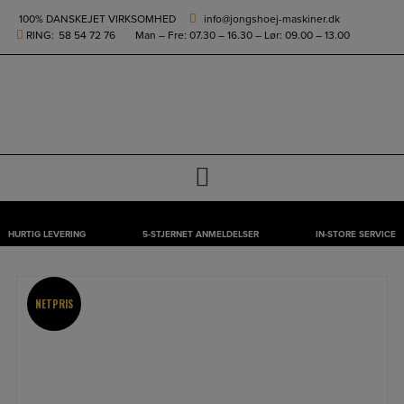
height="0" width="0" style="display:none;visibility:hidden">
100% DANSKEJET VIRKSOMHED
info@jongshoej-maskiner.dk
RING:
58 54 72 76
Man – Fre: 07.30 – 16.30 – Lør: 09.00 – 13.00
0
HURTIG LEVERING
5-STJERNET ANMELDELSER
IN-STORE SERVICE
Hop
til
indholdet
NETPRIS