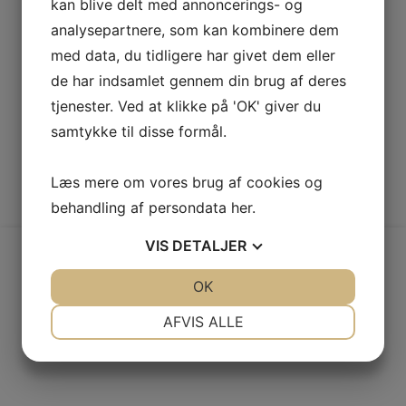
kan blive delt med annoncerings- og
analysepartnere, som kan kombinere dem
med data, du tidligere har givet dem eller
de har indsamlet gennem din brug af deres
tjenester. Ved at klikke på 'OK' giver du
samtykke til disse formål.
Læs mere om vores brug af cookies og
behandling af persondata
her
.
VIS
DETALJER
JA
NEJ
OK
JA
NEJ
NØDVENDIGE
PRÆFERENCER
FØLG OS PÅ FACEBOOK
AFVIS ALLE
JA
NEJ
JA
NEJ
MARKETING
STATISTIK