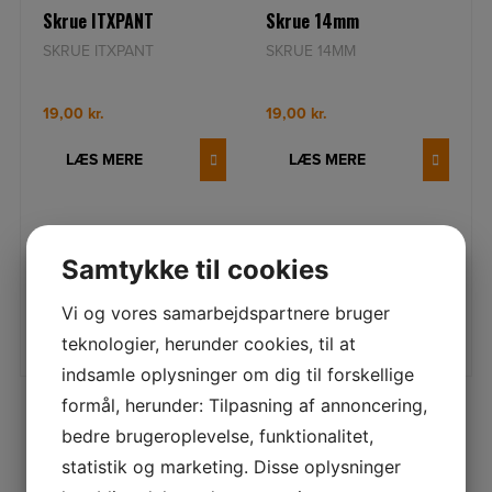
Skrue ITXPANT
Skrue 14mm
SKRUE ITXPANT
SKRUE 14MM
19,00
kr.
19,00
kr.
LÆS MERE
LÆS MERE
Samtykke til cookies
Vi og vores samarbejdspartnere bruger
teknologier, herunder cookies, til at
indsamle oplysninger om dig til forskellige
formål, herunder: Tilpasning af annoncering,
bedre brugeroplevelse, funktionalitet,
statistik og marketing. Disse oplysninger