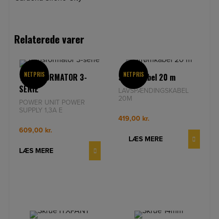
Relaterede varer
NETPRIS
NETPRIS
TRANSFORMATOR 3-
Strømkabel 20 m
SERIE
LAVSPÆNDINGSKABEL
20M
POWER UNIT POWER
SUPPLY 1,3A E
419,00
kr.
609,00
kr.
LÆS MERE
LÆS MERE