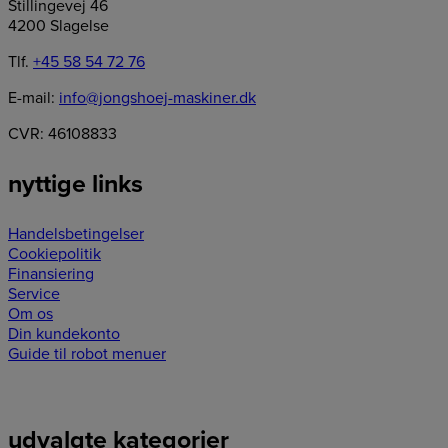
Stillingevej 46
4200 Slagelse
Tlf.
+45 58 54 72 76
E-mail:
info@jongshoej-maskiner.dk
CVR: 46108833
nyttige links
Handelsbetingelser
Cookiepolitik
Finansiering
Service
Om os
Din kundekonto
Guide til robot menuer
udvalgte kategorier