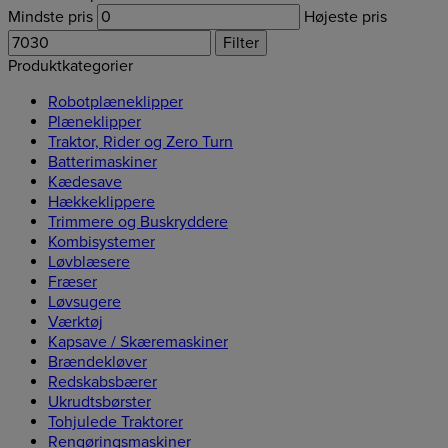
Mindste pris
Højeste pris
Filter
Produktkategorier
Robotplæneklipper
Plæneklipper
Traktor, Rider og Zero Turn
Batterimaskiner
Kædesave
Hækkeklippere
Trimmere og Buskryddere
Kombisystemer
Løvblæsere
Fræser
Løvsugere
Værktøj
Kapsave / Skæremaskiner
Brændekløver
Redskabsbærer
Ukrudtsbørster
Tohjulede Traktorer
Rengøringsmaskiner