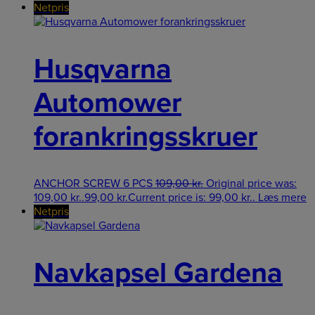
Netpris
Husqvarna
Automower
forankringsskruer
ANCHOR SCREW 6 PCS
109,00
kr.
Original price was:
109,00 kr..
99,00
kr.
Current price is: 99,00 kr..
Læs mere
Netpris
Navkapsel Gardena