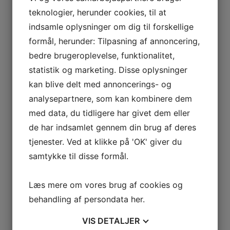
teknologier, herunder cookies, til at
COVER BATTERY
209,00
kr.
Original price was:
209,00 kr..
179,00
kr.
Current price is: 179,00 kr..
Læs
indsamle oplysninger om dig til forskellige
mere
formål, herunder: Tilpasning af annoncering,
Netpris
bedre brugeroplevelse, funktionalitet,
statistik og marketing. Disse oplysninger
Husqvarna
kan blive delt med annoncerings- og
analysepartnere, som kan kombinere dem
Automower
med data, du tidligere har givet dem eller
de har indsamlet gennem din brug af deres
Endurance knive
tjenester. Ved at klikke på 'OK' giver du
samtykke til disse formål.
Husqvarna Automower Endurance knive Husqvarna
Automower Endurance knive: Takket være designet
Læs mere om vores brug af cookies og
med s
Pris fra:
189,00
kr.
Vælg muligheder
behandling af persondata
her
.
Netpris
VIS
DETALJER