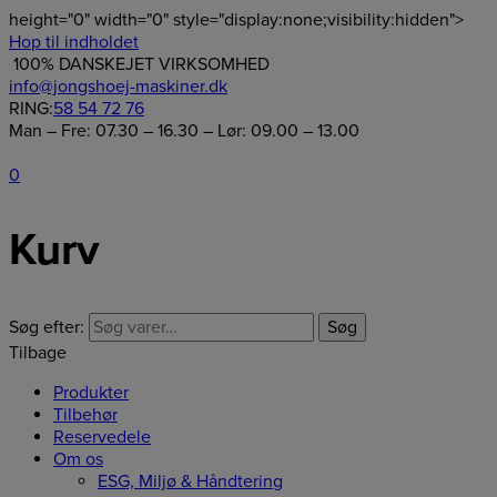
height="0" width="0" style="display:none;visibility:hidden">
Hop til indholdet
100% DANSKEJET VIRKSOMHED
info@jongshoej-maskiner.dk
RING:
58 54 72 76
Man – Fre: 07.30 – 16.30 – Lør: 09.00 – 13.00
0
Kurv
Søg efter:
Søg
Tilbage
Produkter
Tilbehør
Reservedele
Om os
ESG, Miljø & Håndtering