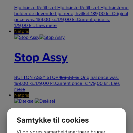
Hjulbørste Refill sæt Hjulbørste Refill sæt Hjulbørsterne
holder de drivende hjul rene, hvilket
189,00
kr.
Original
price was: 189,00 kr..
179,00
kr.
Current price is:
179,00 kr..
Læs mere
Netpris
Stop Assy
BUTTON ASSY STOP
199,00
kr.
Original price was:
199,00 kr..
179,00
kr.
Current price is: 179,00 kr..
Læs
mere
Netpris
Dæksel
Samtykke til cookies
Vi og vores samarbejdspartnere bruger