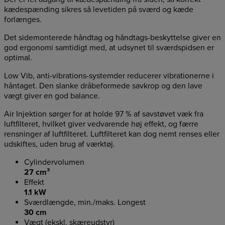
kædespænding sikres så levetiden på sværd og kæde
forlænges.
Det sidemonterede håndtag og håndtags-beskyttelse giver en
god ergonomi samtidigt med, at udsynet til sværdspidsen er
optimal.
Low Vib, anti-vibrations-systemder reducerer vibrationerne i
håntaget. Den slanke dråbeformede savkrop og den lave
vægt giver en god balance.
Air Injektion sørger for at holde 97 % af savstøvet væk fra
luftfilteret, hvilket giver vedvarende høj effekt, og færre
rensninger af luftfilteret. Luftfilteret kan dog nemt renses eller
udskiftes, uden brug af værktøj.
Cylindervolumen
27 cm³
Effekt
1.1 kW
Sværdlængde, min./maks. Longest
30 cm
Vægt (ekskl. skæreudstyr)