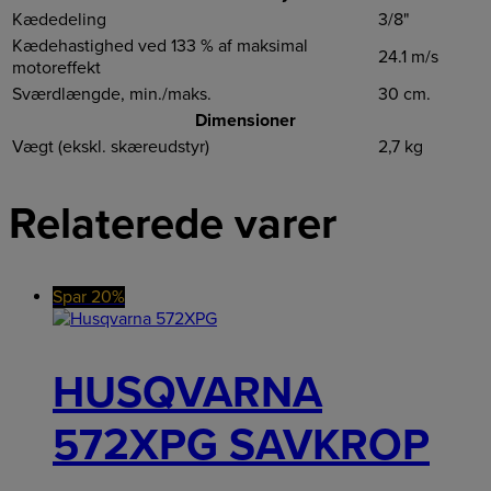
Kædedeling
3/8"
Kædehastighed ved 133 % af maksimal
24.1 m/s
motoreffekt
Sværdlængde, min./maks.
30 cm.
Dimensioner
Vægt (ekskl. skæreudstyr)
2,7 kg
Relaterede varer
Spar 20%
HUSQVARNA
572XPG SAVKROP