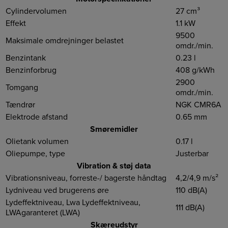
Cylindervolumen
27 cm³
Effekt
1.1 kW
9500
Maksimale omdrejninger belastet
omdr./min.
Benzintank
0.23 l
Benzinforbrug
408 g/kWh
2900
Tomgang
omdr./min.
Tændrør
NGK CMR6A
Elektrode afstand
0.65 mm
Smøremidler
Olietank volumen
0.17 l
Oliepumpe, type
Justerbar
Vibration & støj data
Vibrationsniveau, forreste-/ bagerste håndtag
4,2/4,9 m/s²
Lydniveau ved brugerens øre
110 dB(A)
Lydeffektniveau, Lwa Lydeffektniveau,
111 dB(A)
LWAgaranteret (LWA)
Skæreudstyr