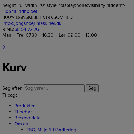
height="0" width="0" style="display:none;visibility:hidden">
Hop til indholdet
100% DANSKEJET VIRKSOMHED
info@jongshoej-maskiner.dk
RING:
58 54 72 76
Man – Fre: 07.30 – 16.30 – Lør: 09.00 – 13.00
0
Kurv
Søg efter:
Søg
Tilbage
Produkter
Tilbehør
Reservedele
Om os
ESG, Miljø & Håndtering