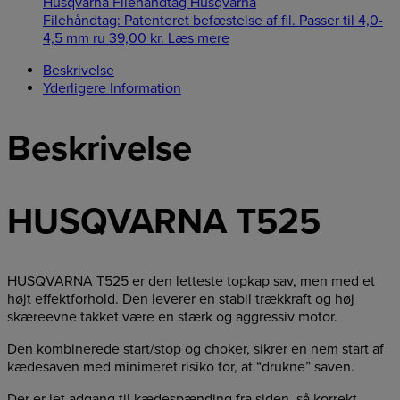
Husqvarna Filehåndtag Husqvarna
Filehåndtag: Patenteret befæstelse af fil. Passer til 4,0-
4,5 mm ru
39,00
kr.
Læs mere
Beskrivelse
Yderligere Information
Beskrivelse
HUSQVARNA T525
HUSQVARNA T525 er den letteste topkap sav, men med et
højt effektforhold. Den leverer en stabil trækkraft og høj
skæreevne takket være en stærk og aggressiv motor.
Den kombinerede start/stop og choker, sikrer en nem start af
kædesaven med minimeret risiko for, at “drukne” saven.
Der er let adgang til kædespænding fra siden, så korrekt