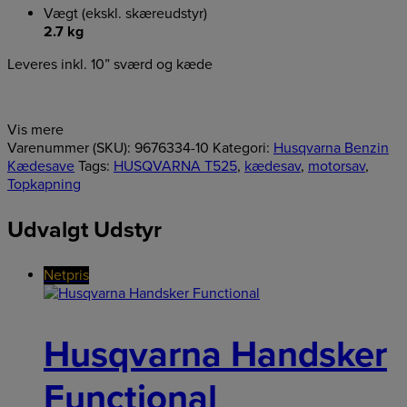
Vægt (ekskl. skæreudstyr)
2.7 kg
Leveres inkl. 10” sværd og kæde
Vis mere
Varenummer (SKU):
9676334-10
Kategori:
Husqvarna Benzin
Kædesave
Tags:
HUSQVARNA T525
,
kædesav
,
motorsav
,
Topkapning
Udvalgt Udstyr
Netpris
Husqvarna Handsker
Functional