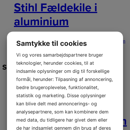
Stihl Fældekile i
aluminium
Stihl Fældekile i aluminium Stihl Fældekile i aluminium
Samtykke til cookies
Fælde- og kløvekile i høj kvalitet. Med
279,00
kr.
Læs
mere
Vi og vores samarbejdspartnere bruger
teknologier, herunder cookies, til at
Skæreudstyr til T525
indsamle oplysninger om dig til forskellige
formål, herunder: Tilpasning af annoncering,
Netpris
bedre brugeroplevelse, funktionalitet,
statistik og marketing. Disse oplysninger
Husqvarna 3/8” mini
kan blive delt med annoncerings- og
analysepartnere, som kan kombinere dem
– 1.3mm – 10” / 25cm
med data, du tidligere har givet dem eller
de har indsamlet gennem din brug af deres