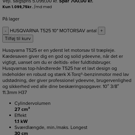
Vejl. salgspris
5.099,00
kr.
Spar
700,00
kr.
På lager
-
HUSQVARNA T525 10" MOTORSAV antal
+
Tilføj til kurv
Husqvarna T525 er en yderst let motorsav til træpleje.
Kædesaven giver dig en god og solid ydeevne, når det er
vigtigt, uanset om du er deltids- eller fuldtidsbruger.
Husqvarnas top-håndterede T525 har et lavt design og
indeholder en robust og stærk X-Torq®-benzinmotor med lav
udstødning, der giver professionel ydeevne, brugervenlighed
og sikkerhed ved alle dine beskæringsopgaver. 10″ 3/8″
11.3mm H37
Cylindervolumen
27 cm³
Effekt
1.1 kW
Sværdlængde, min./maks. Longest
30 cm