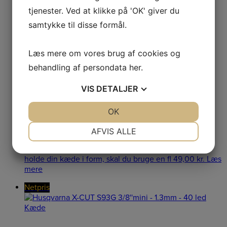
Sværd
tjenester. Ved at klikke på 'OK' giver du
samtykke til disse formål.
Husqvarna 3/8'' mini - 1.3mm - 10'' / 25cm Sværd
Husqvarna 3/8'' mini - 1.3mm - 10'' / 25cm Sværd e
Læs mere om vores brug af cookies og
239,00
kr.
Læs mere
behandling af persondata
her
.
VIS
DETALJER
Husqvarna Fladfil 6”
JA
NEJ
OK
JA
NEJ
NØDVENDIGE
PRÆFERENCER
AFVIS ALLE
JA
NEJ
JA
NEJ
Husqvarna Fladfil 6'' Husqvarna Fladfil 6'': Hvis du vil
holde din kæde i form, skal du bruge en fl
49,00
kr.
Læs
MARKETING
STATISTIK
mere
Netpris