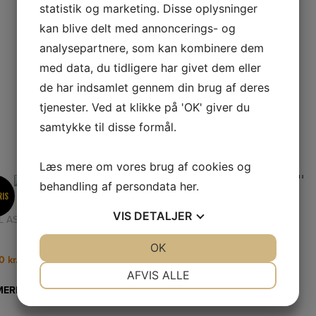
statistik og marketing. Disse oplysninger
kan blive delt med annoncerings- og
analysepartnere, som kan kombinere dem
med data, du tidligere har givet dem eller
de har indsamlet gennem din brug af deres
tjenester. Ved at klikke på 'OK' giver du
samtykke til disse formål.
Læs mere om vores brug af cookies og
behandling af persondata
her
.
RIS
NETPRIS
ul
Forhjul kit 6 mm
VIS
DETALJER
WHEEL ASSY GREY
FORHJULSKIT
JA
NEJ
OK
JA
NEJ
00
kr.
339,00
kr.
NØDVENDIGE
PRÆFERENCER
AFVIS ALLE
MERE
LÆS MERE
JA
NEJ
JA
NEJ