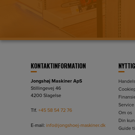
KONTAKTINFORMATION
NYTTIG
Jongshøj Maskiner ApS
Handels
Stillingevej 46
Cookiep
4200 Slagelse
Finansi
Service
Tlf.
+45 58 54 72 76
Om os
Din ku
E-mail:
info@jongshoej-maskiner.dk
Guide t