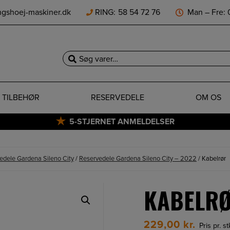
ngshoej-maskiner.dk
RING:
58 54 72 76
Man – Fre: 0
Søg
efter:
TILBEHØR
RESERVEDELE
OM OS
5-STJERNET ANMELDELSER
edele Gardena Sileno City
/
Reservedele Gardena Sileno City – 2022
/ Kabelrør
KABELR
229,00
kr.
Pris pr. s