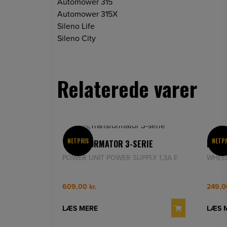
Automower 315
Automower 315X
Sileno Life
Sileno City
Relaterede varer
NETPRIS
NETP
TRANSFORMATOR 3-SERIE
Baghj
POWER UNIT POWER SUPPLY 1,3A E
609,00
kr.
249,
LÆS MERE
LÆS 