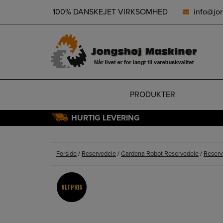
height="0" width="0" style="display:none;visibility:hidden">
100% DANSKEJET VIRKSOMHED
info@jo
PRODUKTER
HURTIG LEVERING
Hop
til
indholdet
Forside
/
Reservedele
/
Gardena Robot Reservedele
/
Reserv
NETPRIS