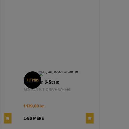
NETPRIS
Hjulmotor 3-Serie
MOTOR KIT DRIVE WHEEL
1.139,00
kr.
LÆS MERE