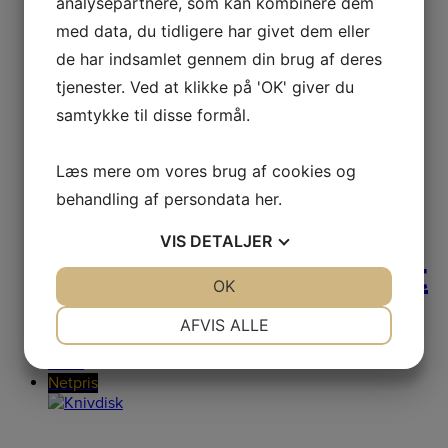
AUTOMOWER Long
analysepartnere, som kan kombinere dem
med data, du tidligere har givet dem eller
Life Safety knive
de har indsamlet gennem din brug af deres
tjenester. Ved at klikke på 'OK' giver du
samtykke til disse formål.
Husqvarna AUTOMOWER Long Life Safety knive
Husqvarna AUTOMOWER Long Life Safety
knive: Originale Hu
Vælg muligheder
Læs mere om vores brug af cookies og
Netpris
behandling af persondata
her
.
VIS
DETALJER
Ladestation Printkort
JA
NEJ
OK
JA
NEJ
NØDVENDIGE
PRÆFERENCER
AFVIS ALLE
PRINTED CIRCUIT ASSY PCBA GEN
799,00
kr.
Læs
JA
NEJ
JA
NEJ
mere
Netpris
MARKETING
STATISTIK