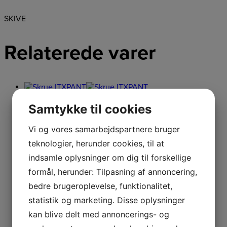
SKIVE
Relaterede varer
Samtykke til cookies
Skrue ITXPANT
Vi og vores samarbejdspartnere bruger
teknologier, herunder cookies, til at
SKRUE ITXPANT
19,00
kr.
Læs mere
indsamle oplysninger om dig til forskellige
Netpris
formål, herunder: Tilpasning af annoncering,
bedre brugeroplevelse, funktionalitet,
statistik og marketing. Disse oplysninger
Husqvarna
kan blive delt med annoncerings- og