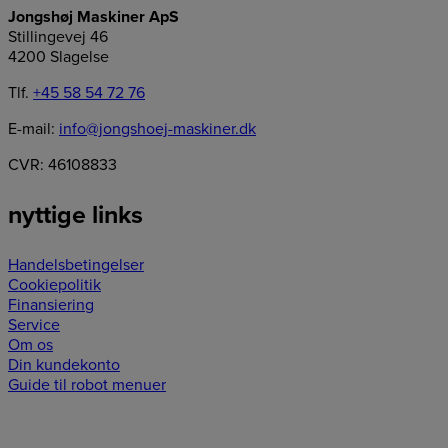
Jongshøj Maskiner ApS
Stillingevej 46
4200 Slagelse
Tlf.
+45 58 54 72 76
E-mail:
info@jongshoej-maskiner.dk
CVR: 46108833
nyttige links
Handelsbetingelser
Cookiepolitik
Finansiering
Service
Om os
Din kundekonto
Guide til robot menuer