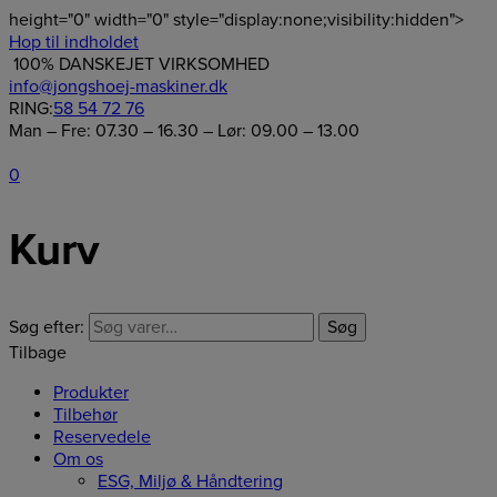
height="0" width="0" style="display:none;visibility:hidden">
Hop til indholdet
100% DANSKEJET VIRKSOMHED
info@jongshoej-maskiner.dk
RING:
58 54 72 76
Man – Fre: 07.30 – 16.30 – Lør: 09.00 – 13.00
0
Kurv
Søg efter:
Søg
Tilbage
Produkter
Tilbehør
Reservedele
Om os
ESG, Miljø & Håndtering