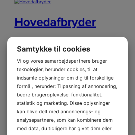
Hovedafbryder
AFBRYDER, SKJOLD
289,00
kr.
Original price was:
Samtykke til cookies
289,00 kr..
249,00
kr.
Current price is: 249,00 kr..
Læs
mere
Netpris
Vi og vores samarbejdspartnere bruger
teknologier, herunder cookies, til at
indsamle oplysninger om dig til forskellige
Knivmotorskål
formål, herunder: Tilpasning af annoncering,
bedre brugeroplevelse, funktionalitet,
statistik og marketing. Disse oplysninger
MOTOR BOWL
319,00
kr.
Original price was:
kan blive delt med annoncerings- og
319,00 kr..
279,00
kr.
Current price is: 279,00 kr..
Læs
mere
analysepartnere, som kan kombinere dem
Netpris
med data, du tidligere har givet dem eller