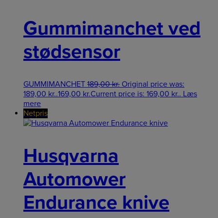
Gummimanchet ved
stødsensor
GUMMIMANCHET
189,00
kr.
Original price was:
189,00 kr..
169,00
kr.
Current price is: 169,00 kr..
Læs
mere
Netpris
Husqvarna
Automower
Endurance knive