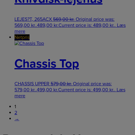
LEJES?T, 265ACX
569,00
kr.
Original price was:
569,00 kr..
489,00
kr.
Current price is: 489,00 kr..
Læs
mere
Netpris
Chassis Top
CHASSIS UPPER
579,00
kr.
Original price was:
579,00 kr..
499,00
kr.
Current price is: 499,00 kr..
Læs
mere
1
2
→