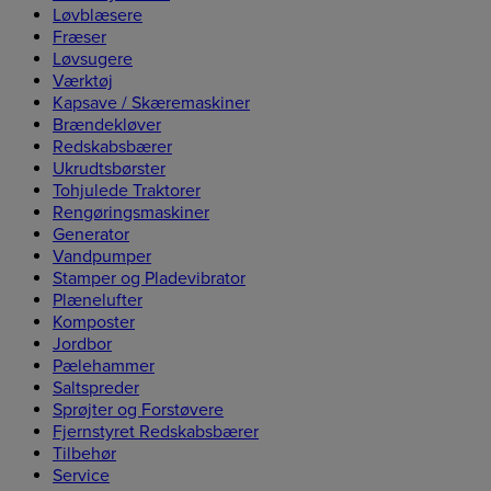
Løvblæsere
Fræser
Løvsugere
Værktøj
Kapsave / Skæremaskiner
Brændekløver
Redskabsbærer
Ukrudtsbørster
Tohjulede Traktorer
Rengøringsmaskiner
Generator
Vandpumper
Stamper og Pladevibrator
Plænelufter
Komposter
Jordbor
Pælehammer
Saltspreder
Sprøjter og Forstøvere
Fjernstyret Redskabsbærer
Tilbehør
Service