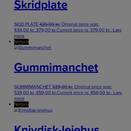
Skridplate
SKID PLATE
439,00
kr.
Original price was:
439,00 kr..
379,00
kr.
Current price is: 379,00 kr..
Læs
mere
Netpris
Gummimanchet
GUMMIMANCHET
539,00
kr.
Original price was:
539,00 kr..
459,00
kr.
Current price is: 459,00 kr..
Læs
mere
Netpris
Knivdisk-lejehus