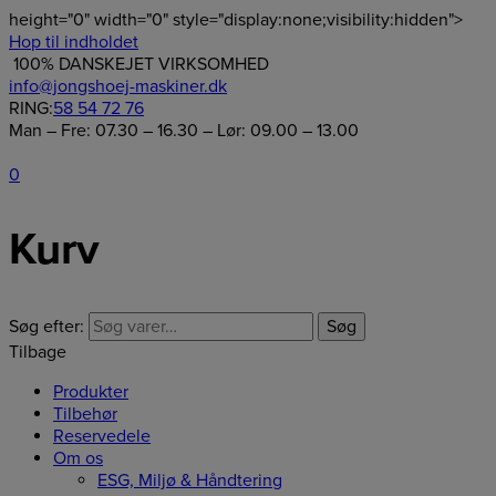
height="0" width="0" style="display:none;visibility:hidden">
Hop til indholdet
100% DANSKEJET VIRKSOMHED
info@jongshoej-maskiner.dk
RING:
58 54 72 76
Man – Fre: 07.30 – 16.30 – Lør: 09.00 – 13.00
0
Kurv
Søg efter:
Søg
Tilbage
Produkter
Tilbehør
Reservedele
Om os
ESG, Miljø & Håndtering