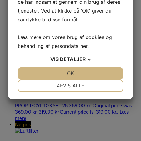
de har indsamlet gennem din brug af deres
tjenester. Ved at klikke på 'OK' giver du
Knivdisk
samtykke til disse formål.
Læs mere om vores brug af cookies og
SKIVE
329,00
kr.
Original price was:
329,00 kr..
289,00
kr.
Current price is: 289,00 kr..
Læs
behandling af persondata
her
.
mere
Netpris
VIS
DETALJER
JA
NEJ
OK
JA
NEJ
Dæksel ved Tastatur
NØDVENDIGE
PRÆFERENCER
AFVIS ALLE
JA
NEJ
JA
NEJ
PROP T/CYL.D?KSEL 26
369,00
kr.
Original price was:
MARKETING
STATISTIK
369,00 kr..
319,00
kr.
Current price is: 319,00 kr..
Læs
mere
Netpris