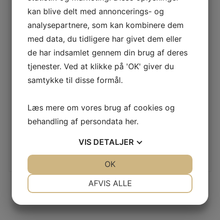
MILWAUKEE
MILWAUKEE HÅNDSAV
kan blive delt med annoncerings- og
HÆKKELIPPER M12
M18 FHS20-552X
FHT20-402
analysepartnere, som kan kombinere dem
MILWAUKEE HÅNDSAV
M18 FHS20-552X
MILWAUKEE
med data, du tidligere har givet dem eller
MILWAUKEE HÅNDSAV
HÆKKELIPPER M12
M18 FHS20-552X –
de har indsamlet gennem din brug af deres
FHT20-402 MILWAUKEE
4.499,00
kr.
Kompakt og effektiv
M12 FHT20-402
grensav til
tjenester. Ved at klikke på 'OK' giver du
2.199,00
kr.
hækkeklipper er et alsidigt
LÆS MERE
værktøj til
samtykke til disse formål.
LÆS MERE
Læs mere om vores brug af cookies og
behandling af persondata
her
.
VIS
DETALJER
JA
NEJ
OK
JA
NEJ
NØDVENDIGE
PRÆFERENCER
AFVIS ALLE
JA
NEJ
JA
NEJ
MARKETING
STATISTIK