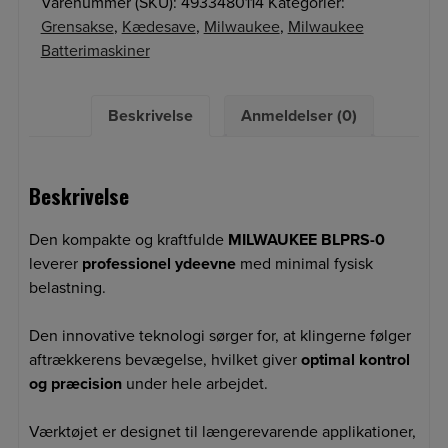
Varenummer (SKU):
4933480114
Kategorier:
Grensakse
,
Kædesave
,
Milwaukee
,
Milwaukee
Batterimaskiner
Beskrivelse
Anmeldelser (0)
Beskrivelse
Den kompakte og kraftfulde
MILWAUKEE BLPRS-0
leverer
professionel ydeevne
med minimal fysisk
belastning.
Den innovative teknologi sørger for, at klingerne følger
aftrækkerens bevægelse, hvilket giver
optimal kontrol
og præcision
under hele arbejdet.
Værktøjet er designet til længerevarende applikationer,