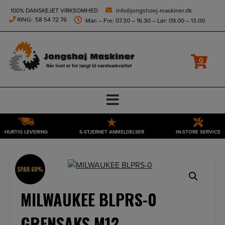
height="0" width="0" style="display:none;visibility:hidden">
100% DANSKEJET VIRKSOMHED
info@jongshoej-maskiner.dk
RING:
58 54 72 76
Man – Fre: 07.30 – 16.30 – Lør: 09.00 – 13.00
0
HURTIG LEVERING
5-STJERNET ANMELDELSER
IN-STORE SERVICE
Hop
til
indholdet
SPAR 60%
MILWAUKEE BLPRS-0
GRENSAKS M12