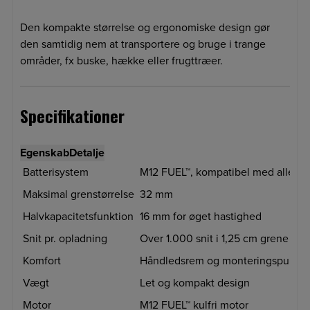
Den kompakte størrelse og ergonomiske design gør
den samtidig nem at transportere og bruge i trange
områder, fx buske, hække eller frugttræer.
Specifikationer
Egenskab
Detalje
Batterisystem
M12 FUEL™, kompatibel med alle M12
Maksimal grenstørrelse
32 mm
Halvkapacitetsfunktion
16 mm for øget hastighed
Snit pr. opladning
Over 1.000 snit i 1,25 cm grene (me
Komfort
Håndledsrem og monteringspunkt 
Vægt
Let og kompakt design
Motor
M12 FUEL™ kulfri motor