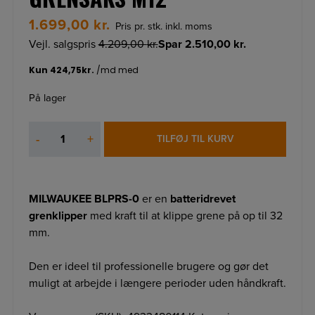
1.699,00
kr.
Pris pr. stk. inkl. moms
Vejl. salgspris
4.209,00
kr.
Spar
2.510,00
kr.
På lager
MILWAUKEE
-
+
TILFØJ TIL KURV
BLPRS-
0
GRENSAKS
M12
MILWAUKEE BLPRS-0
er en
batteridrevet
antal
grenklipper
med kraft til at klippe grene på op til 32
mm.
Den er ideel til professionelle brugere og gør det
muligt at arbejde i længere perioder uden håndkraft.