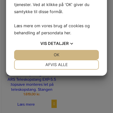
fremstillet til beskæring af
tjenester. Ved at klikke på 'OK' giver du
træer og buske. Desi
samtykke til disse formål.
439,00
kr.
Læs mere
Læs mere om vores brug af cookies og
behandling af persondata
her
.
VIS
DETALJER
JA
NEJ
OK
JA
NEJ
NETPRIS
ARS EXP-5.5
NØDVENDIGE
PRÆFERENCER
AFVIS ALLE
TELESKOPSTANG U/ SAV
JA
NEJ
JA
NEJ
ARS Teleskopstang EXP-5.5
ARS Teleskopstang EXP-5.5
MARKETING
STATISTIK
:topsave monteres let på
teleskopstang. Stangen
1.619,00
kr.
Læs mere