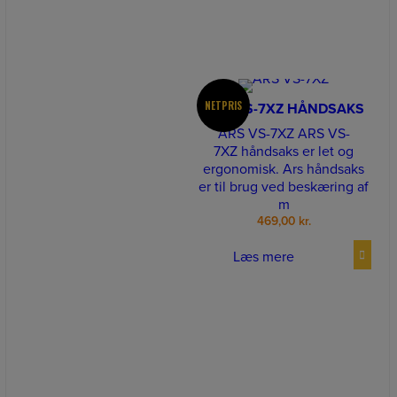
NETPRIS
ARS VS-7XZ HÅNDSAKS
ARS VS-7XZ ARS VS-
7XZ håndsaks er let og
ergonomisk. Ars håndsaks
er til brug ved beskæring af
m
469,00
kr.
Læs mere