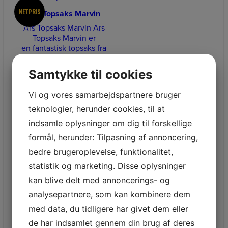
NETPRIS
Ars Topsaks Marvin
Ars Topsaks Marvin Ars
Topsaks Marvin er
en fantastisk topsaks fra
amerikanske Marvin. Skærer
let
Samtykke til cookies
1.889,00
kr.
Vi og vores samarbejdspartnere bruger
Læs mere
teknologier, herunder cookies, til at
indsamle oplysninger om dig til forskellige
formål, herunder: Tilpasning af annoncering,
bedre brugeroplevelse, funktionalitet,
statistik og marketing. Disse oplysninger
NETPRIS
ARS CAM-24PRO
kan blive delt med annoncerings- og
HÅNDSAV
analysepartnere, som kan kombinere dem
ARS CAM-24PRO ARS
med data, du tidligere har givet dem eller
CAM-24PRO:
de har indsamlet gennem din brug af deres
ARS knivtandssave er