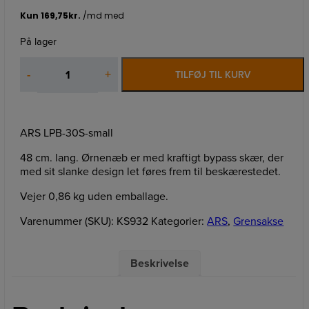
På lager
ARS
-
+
TILFØJ TIL KURV
LPB-
30S
ØRNENÆB
antal
ARS LPB-30S-small
48 cm. lang. Ørnenæb er med kraftigt bypass skær, der
med sit slanke design let føres frem til beskærestedet.
Vejer 0,86 kg uden emballage.
Varenummer (SKU):
KS932
Kategorier:
ARS
,
Grensakse
Beskrivelse