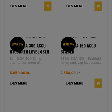
LÆS MERE
LÆS MERE
SPAR 8%
SPAR 7%
STIHL BGA 300 ACCU
STIHL BGA 160 ACCU
RYGBÅREN LØVBLÆSER
BLÆSER
Stihl BGA 300 Stihls
STIHL BGA 160 – Kraftfuld,
stærke sortiment af
let og støjsvag løvblæser
løvblæsere har med BGA
til privat og professionel
300 fået en ny topmodel
brug Den batteridre
5.650,00
kr.
2.550,00
kr.
af den helt
LÆS MERE
LÆS MERE