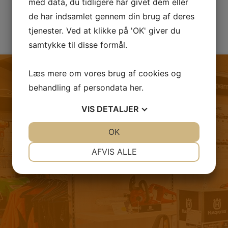
med data, du tidligere har givet dem eller
de har indsamlet gennem din brug af deres
tjenester. Ved at klikke på 'OK' giver du
samtykke til disse formål.
Læs mere om vores brug af cookies og
behandling af persondata
her
.
FØLG OS PÅ FACEBOOK
VIS
DETALJER
JA
NEJ
OK
JA
NEJ
NØDVENDIGE
PRÆFERENCER
AFVIS ALLE
JA
NEJ
JA
NEJ
MARKETING
STATISTIK