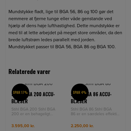
Mundstykke fladt, lige til BGA 56, 86 og 100 gør det
nemmere at fjerne tunge eller våde genstande ved
hjælp af dens høje lufthastighed. Dette mundstykke er
med til at lette arbejdet på meget store områder, da den
brede luftstrøm ledes parallelt med jorden.
Mundstykket passer til BGA 56, BGA 86 og BGA 100.
Relaterede varer
SPAR 17%
SPAR 4%
STIHL BGA 200 ACCU-
STIHL BGA 86 ACCU-
BLÆSER
BLÆSER
Stihl BGA 200 Stihl BGA
Stihl BGA 86 Stihl BGA
200 er en behageligt
86 er en særdeles effektiv
lydsvag batteriblæser med
batteriløvblæser, der er let
ekstrem ydelse, til professi
at betjene, til prof
3.595,00
kr.
2.250,00
kr.