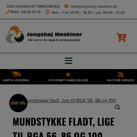
height="0" width="0" style="display:none;visibility:hidden">
100% DANSKEJET VIRKSOMHED
info@jongshoej-maskiner.dk
RING:
58 54 72 76
Man – Fre: 07.30 – 16.30 – Lør: 09.00 – 13.00
0
HURTIG LEVERING
5-STJERNET ANMELDELSER
IN-STORE SERVICE
Hop
til
indholdet
SPAR 18%
MUNDSTYKKE FLADT, LIGE
TIL BGA 56, 86 OG 100