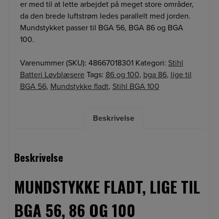
er med til at lette arbejdet på meget store områder,
da den brede luftstrøm ledes parallelt med jorden.
Mundstykket passer til BGA 56, BGA 86 og BGA
100.
Varenummer (SKU):
48667018301
Kategori:
Stihl
Batteri Løvblæsere
Tags:
86 og 100
,
bga 86
,
lige til
BGA 56
,
Mundstykke fladt
,
Stihl BGA 100
Beskrivelse
Beskrivelse
MUNDSTYKKE FLADT, LIGE TIL
BGA 56, 86 OG 100