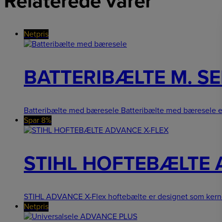
Relaterede varer
Netpris
BATTERIBÆLTE M. SE
Batteribælte med bæresele Batteribælte med bæresele e
Spar 8%
STIHL HOFTEBÆLTE 
STIHL ADVANCE X-Flex hoftebælte er designet som kern
Netpris