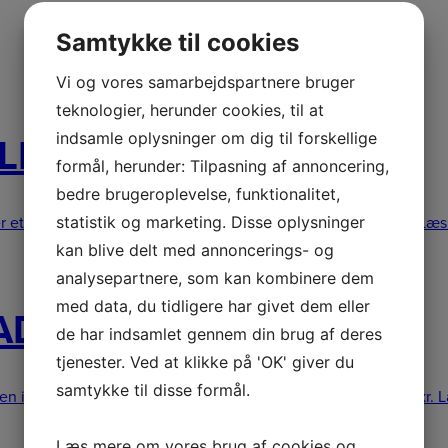
Samtykke til cookies
Vi og vores samarbejdspartnere bruger
teknologier, herunder cookies, til at
indsamle oplysninger om dig til forskellige
LE
formål, herunder: Tilpasning af annoncering,
bedre brugeroplevelse, funktionalitet,
statistik og marketing. Disse oplysninger
r et robust og ergonomisk batteribælte med kom
529,00
kr.
Læs
kan blive delt med annoncerings- og
analysepartnere, som kan kombinere dem
med data, du tidligere har givet dem eller
ADVANCE X-FLEX
de har indsamlet gennem din brug af deres
tjenester. Ved at klikke på 'OK' giver du
samtykke til disse formål.
en i STIHLs modulære bæresystem og giver profess
289,00
kr.
L
Læs mere om vores brug af cookies og