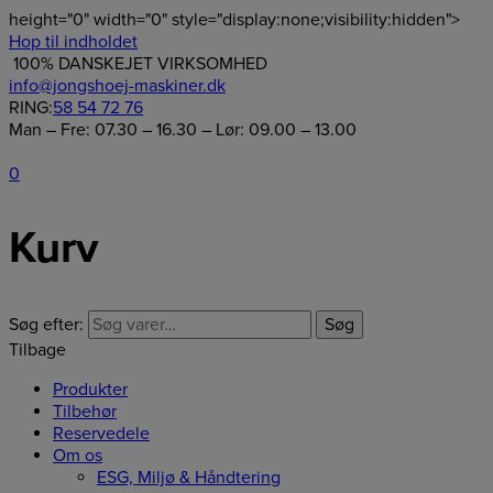
height="0" width="0" style="display:none;visibility:hidden">
Hop til indholdet
100% DANSKEJET VIRKSOMHED
info@jongshoej-maskiner.dk
RING:
58 54 72 76
Man – Fre: 07.30 – 16.30 – Lør: 09.00 – 13.00
0
Kurv
Søg efter:
Søg
Tilbage
Produkter
Tilbehør
Reservedele
Om os
ESG, Miljø & Håndtering