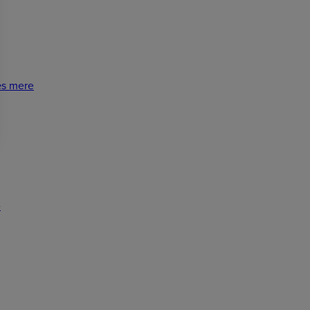
s mere
e