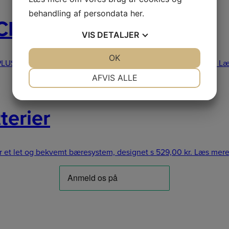
behandling af persondata
her
.
CE PLUS
VIS
DETALJER
JA
NEJ
OK
JA
NEJ
S er en ekstra ergonomisk, komfortabel og let s
699,00
kr.
Læ
NØDVENDIGE
PRÆFERENCER
AFVIS ALLE
JA
NEJ
JA
NEJ
MARKETING
STATISTIK
terier
er et let og bekvemt bæresystem, designet s
529,00
kr.
Læs mer