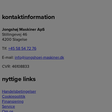
kontaktinformation
Jongshøj Maskiner ApS
Stillingevej 46
4200 Slagelse
Tlf.
+45 58 54 72 76
E-mail:
info@jongshoej-maskiner.dk
CVR: 46108833
nyttige links
Handelsbetingelser
Cookiepolitik
Finansiering
Service
Om os