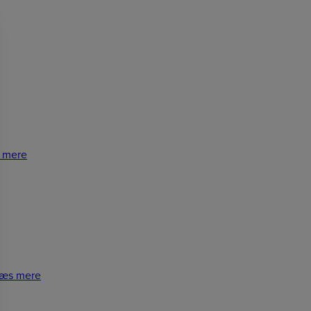
 mere
æs mere