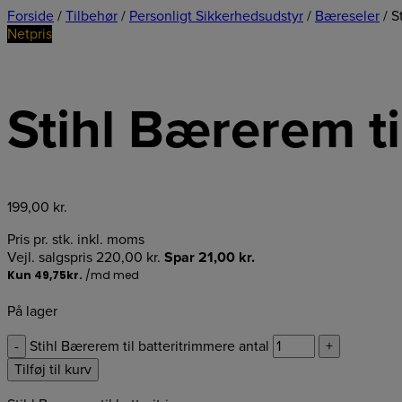
Forside
/
Tilbehør
/
Personligt Sikkerhedsudstyr
/
Bæreseler
/ S
Netpris
Stihl Bærerem ti
199,00
kr.
Pris pr. stk. inkl. moms
Vejl. salgspris
220,00
kr.
Spar
21,00
kr.
På lager
-
Stihl Bærerem til batteritrimmere antal
+
Tilføj til kurv