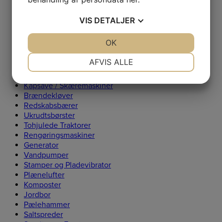
Kædesave
Hækkeklippere
VIS
DETALJER
Trimmere og Buskryddere
Kombisystemer
JA
NEJ
OK
JA
NEJ
Løvblæsere
Fræser
NØDVENDIGE
PRÆFERENCER
AFVIS ALLE
Løvsugere
Værktøj
JA
NEJ
JA
NEJ
Kapsave / Skæremaskiner
MARKETING
STATISTIK
Brændekløver
Redskabsbærer
Ukrudtsbørster
Tohjulede Traktorer
Rengøringsmaskiner
Generator
Vandpumper
Stamper og Pladevibrator
Plænelufter
Komposter
Jordbor
Pælehammer
Saltspreder