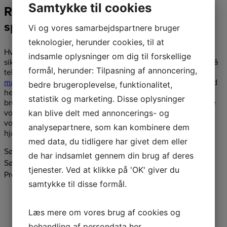
Samtykke til cookies
Ring i dag – vi svarer gerne på dine
spørgsmål
Vi og vores samarbejdspartnere bruger
teknologier, herunder cookies, til at
Hvis du ønsker at vide mere om vores udvalg inden for
indsamle oplysninger om dig til forskellige
sikkerhedsudstyr mm., er du velkommen til at kontakte os på
formål, herunder: Tilpasning af annoncering,
telefon
58 54 72 76
eller på e-mail
info@jongshoej-
maskiner.dk
. Vi tager gerne udgangspunkt i dine behov med
bedre brugeroplevelse, funktionalitet,
henblik på at finde en løsning, der er tilrettet dine
statistik og marketing. Disse oplysninger
brugsformål. Du er naturligvis også velkommen til at besøge
vores butik på Stillingevej 46 i Slagelse, hvor du kan opleve
kan blive delt med annoncerings- og
vores store udvalg af maskiner og tilbehør. Vi ser frem til at
analysepartnere, som kan kombinere dem
hjælpe dig.
med data, du tidligere har givet dem eller
Søg produkter
de har indsamlet gennem din brug af deres
Søg efter:
Søg
tjenester. Ved at klikke på 'OK' giver du
Produktkategorier
samtykke til disse formål.
Robotplæneklipper
Plæneklipper
Læs mere om vores brug af cookies og
Traktor, Rider og Zero Turn
Batterimaskiner
behandling af persondata
her
.