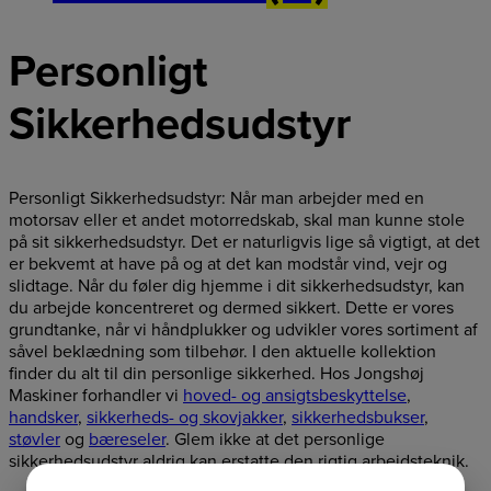
Personligt
Sikkerhedsudstyr
Personligt Sikkerhedsudstyr: Når man arbejder med en
motorsav eller et andet motorredskab, skal man kunne stole
på sit sikkerhedsudstyr. Det er naturligvis lige så vigtigt, at det
er bekvemt at have på og at det kan modstår vind, vejr og
slidtage. Når du føler dig hjemme i dit sikkerhedsudstyr, kan
du arbejde koncentreret og dermed sikkert. Dette er vores
grundtanke, når vi håndplukker og udvikler vores sortiment af
såvel beklædning som tilbehør. I den aktuelle kollektion
finder du alt til din personlige sikkerhed. Hos Jongshøj
Maskiner forhandler vi
hoved- og ansigtsbeskyttelse
,
handsker
,
sikkerheds- og skovjakker
,
sikkerhedsbukser
,
støvler
og
bæreseler
. Glem ikke at det personlige
sikkerhedsudstyr aldrig kan erstatte den rigtig arbejdsteknik.