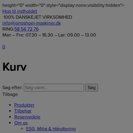
height="0" width="0" style="display:none;visibility:hidden">
Hop til indholdet
100% DANSKEJET VIRKSOMHED
info@jongshoej-maskiner.dk
RING:
58 54 72 76
Man – Fre: 07.30 – 16.30 – Lør: 09.00 – 13.00
0
Kurv
Søg efter:
Søg
Tilbage
Produkter
Tilbehør
Reservedele
Om os
ESG, Miljø & Håndtering