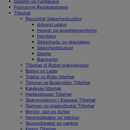
Sprøjter og Forstøvere
Fjernstyret Redskabsbærer
Tilbehør
Personligt Sikkerhedsudstyr
Arborist udstyr
Hoved- og ansigtsbeskyttelse
Handsker
Sikkerheds- og skovjakker
Sikkerhedsbukser
Støvler
Bæreseler
Tilbehør til Robot plæneklipper
Batteri og Lader
Traktor og Rider tilbehør
Trimmer og Buskrydder Tilbehør
Kædesav tilbehør
Hækkeklipper Tilbehør
Skæremaskiner / Kapsave Tilbehør
Stamper og pladevibrator Tilbehør
Benzin, olie og dunke
Haveredskaber og Værktøj
Skovredskaber og værktøj
Kwern Tilbehør