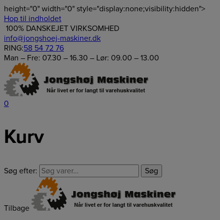
height="0" width="0" style="display:none;visibility:hidden">
Hop til indholdet
100% DANSKEJET VIRKSOMHED
info@jongshoej-maskiner.dk
RING:
58 54 72 76
Man – Fre: 07.30 – 16.30 – Lør: 09.00 – 13.00
0
Kurv
Søg efter:
Søg
Tilbage