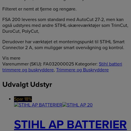
Filteret er nemt at fjerne og rengøre.
FSA 200 leveres som standard med AutoCut 27-2, men kan
også udstyres med andre STIHL-skæreværktøjer som TrimCut,
DuroCut, PolyCut,
Derudover har værktøjet et monteringspunkt til STIHL Smart
Connector 2 A, som muliggør smart overvågning og kontrol.
Vis mere
Varenummer (SKU):
FA032000025
Kategorier:
Stihl batteri
trimmere og buskryddere
,
Trimmere og Buskryddere
Udvalgt Udstyr
Spar 18%
STIHL AP BATTERIER