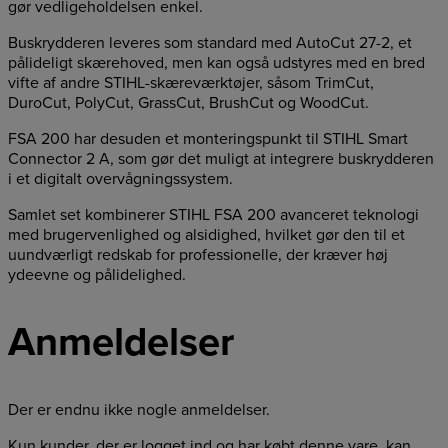
gør vedligeholdelsen enkel.
Buskrydderen leveres som standard med AutoCut 27-2, et
pålideligt skærehoved, men kan også udstyres med en bred
vifte af andre STIHL-skæreværktøjer, såsom TrimCut,
DuroCut, PolyCut, GrassCut, BrushCut og WoodCut.
FSA 200 har desuden et monteringspunkt til STIHL Smart
Connector 2 A, som gør det muligt at integrere buskrydderen
i et digitalt overvågningssystem.
Samlet set kombinerer STIHL FSA 200 avanceret teknologi
med brugervenlighed og alsidighed, hvilket gør den til et
uundværligt redskab for professionelle, der kræver høj
ydeevne og pålidelighed.
Anmeldelser
Der er endnu ikke nogle anmeldelser.
Kun kunder, der er logget ind og har købt denne vare, kan