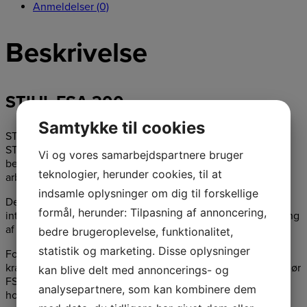
Anmeldelser (0)
Beskrivelse
STIHL FSA 200
Samtykke til cookies
STIHL FSA 200 er den kraftigste batteridrevne buskrydder i
STIHL’s sortiment og er designet til at imødekomme
Vi og vores samarbejdspartnere bruger
behovene hos professionelle landskabsplejere og dem, der
teknologier, herunder cookies, til at
arbejder med vedligeholdelse af store områder.
indsamle oplysninger om dig til forskellige
Denne buskrydder er ideel til krævende opgaver såsom
formål, herunder: Tilpasning af annoncering,
intensiv græsslåning, rydning af tæt vegetation og beskæring
af robuste buske.
bedre brugeroplevelse, funktionalitet,
statistik og marketing. Disse oplysninger
Fordelen ved den batteridrevne drift er ikke kun den
kraftfulde ydeevne, men også de lave støjemissioner, som gør
kan blive delt med annoncerings- og
FSA 200 perfekt til brug i støjfølsomme miljøer som
analysepartnere, som kan kombinere dem
hospitaler, skoler og tætbefolkede boligområder.