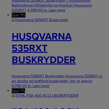
Husqvarna 525iRXT Buskrydder – Professionel
Batteridrevet Effektivitet og Komfort Husqvarna
525iRXT
4.399,00
kr.
Læs mere
Spar 11%
HUSQVARNA
535RXT
BUSKRYDDER
Husqvarna 535RXT Buskrydder Husqvarna 535RXT er
en alsidig og kraftfuld buskrydder, der er specie
6.799,00
kr.
Læs mere
Spar 7%