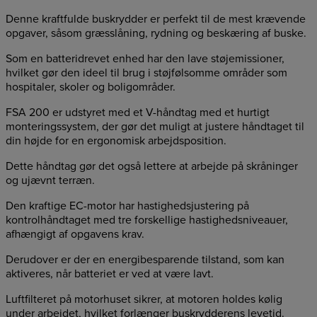
Denne kraftfulde buskrydder er perfekt til de mest krævende
opgaver, såsom græsslåning, rydning og beskæring af buske.
Som en batteridrevet enhed har den lave støjemissioner,
hvilket gør den ideel til brug i støjfølsomme områder som
hospitaler, skoler og boligområder.
FSA 200 er udstyret med et V-håndtag med et hurtigt
monteringssystem, der gør det muligt at justere håndtaget til
din højde for en ergonomisk arbejdsposition.
Dette håndtag gør det også lettere at arbejde på skråninger
og ujævnt terræn.
Den kraftige EC-motor har hastighedsjustering på
kontrolhåndtaget med tre forskellige hastighedsniveauer,
afhængigt af opgavens krav.
Derudover er der en energibesparende tilstand, som kan
aktiveres, når batteriet er ved at være lavt.
Luftfilteret på motorhuset sikrer, at motoren holdes kølig
under arbejdet, hvilket forlænger buskrydderens levetid.