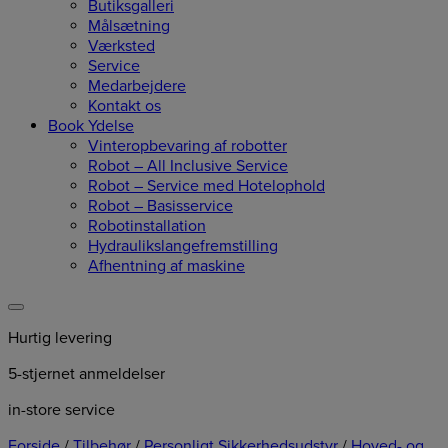
Butiksgalleri
Målsætning
Værksted
Service
Medarbejdere
Kontakt os
Book Ydelse
Vinteropbevaring af robotter
Robot – All Inclusive Service
Robot – Service med Hotelophold
Robot – Basisservice
Robotinstallation
Hydraulikslangefremstilling
Afhentning af maskine
Hurtig levering
5-stjernet anmeldelser
in-store service
Forside
/
Tilbehør
/
Personligt Sikkerhedsudstyr
/
Hoved- og