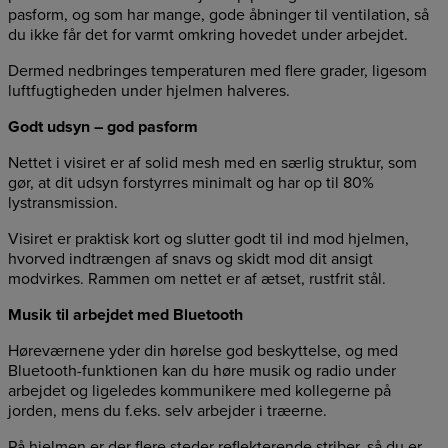
pasform, og som har mange, gode åbninger til ventilation, så
du ikke får det for varmt omkring hovedet under arbejdet.
Dermed nedbringes temperaturen med flere grader, ligesom
luftfugtigheden under hjelmen halveres.
Godt udsyn – god pasform
Nettet i visiret er af solid mesh med en særlig struktur, som
gør, at dit udsyn forstyrres minimalt og har op til 80%
lystransmission.
Visiret er praktisk kort og slutter godt til ind mod hjelmen,
hvorved indtrængen af snavs og skidt mod dit ansigt
modvirkes. Rammen om nettet er af ætset, rustfrit stål.
Musik til arbejdet med Bluetooth
Høreværnene yder din hørelse god beskyttelse, og med
Bluetooth-funktionen kan du høre musik og radio under
arbejdet og ligeledes kommunikere med kollegerne på
jorden, mens du f.eks. selv arbejder i træerne.
På hjelmen er der flere steder reflekterende striber, så du er