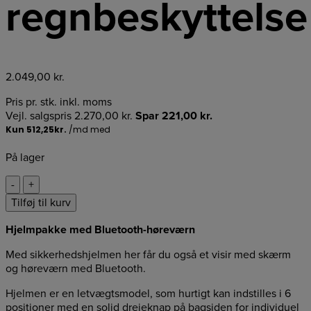
regnbeskyttelse
2.049,00
kr.
Pris pr. stk. inkl. moms
Vejl. salgspris
2.270,00
kr.
Spar
221,00
kr.
På lager
Stihl
-
+
Hjelmpakke
Tilføj til kurv
ADVANCE
X-
Hjelmpakke med Bluetooth-høreværn
Vent
BT
Med sikkerhedshjelmen her får du også et visir med skærm
med
og høreværn med Bluetooth.
regnbeskyttelse
antal
Hjelmen er en letvægtsmodel, som hurtigt kan indstilles i 6
positioner med en solid drejeknap på bagsiden for individuel