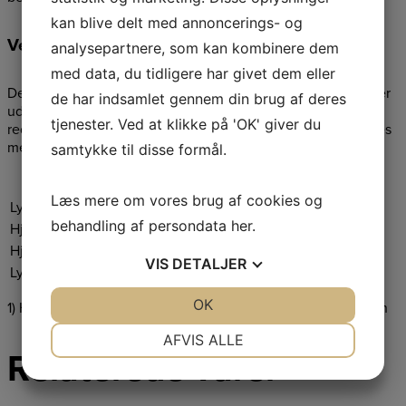
kan blive delt med annoncerings- og
Ventilation
analysepartnere, som kan kombinere dem
med data, du tidligere har givet dem eller
De termografiske skitser viser fordelene ved en hjelm som er
de har indsamlet gennem din brug af deres
udstyret med ventilationsåbninger (til højre). Temperaturen
tjenester. Ved at klikke på 'OK' giver du
reduceres med to til tre grader, og luftfugtigheden reduceres
med 50 procent.
samtykke til disse formål.
Teknisk data
Værdi
Læs mere om vores brug af cookies og
1)
SNR 27 (H: 30, M: 25, L: 18)
Lyddæmpning
behandling af persondata
her
.
Hjelmmateriale
ABS
Hjelm, indretning
6-punkt
VIS
DETALJER
Lysgennemsigtighed %
75 –80
JA
NEJ
OK
JA
NEJ
1) H-M-L: høj-, mellem og lavfrekvent lyddæmpningsværdien
NØDVENDIGE
PRÆFERENCER
AFVIS ALLE
Relaterede varer
JA
NEJ
JA
NEJ
MARKETING
STATISTIK