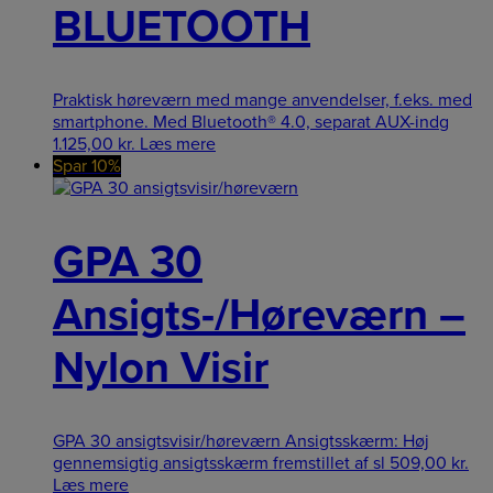
BLUETOOTH
Praktisk høreværn med mange anvendelser, f.eks. med
smartphone. Med Bluetooth® 4.0, separat AUX-indg
1.125,00
kr.
Læs mere
Spar 10%
GPA 30
Ansigts-/Høreværn –
Nylon Visir
GPA 30 ansigtsvisir/høreværn Ansigtsskærm: Høj
gennemsigtig ansigtsskærm fremstillet af sl
509,00
kr.
Læs mere