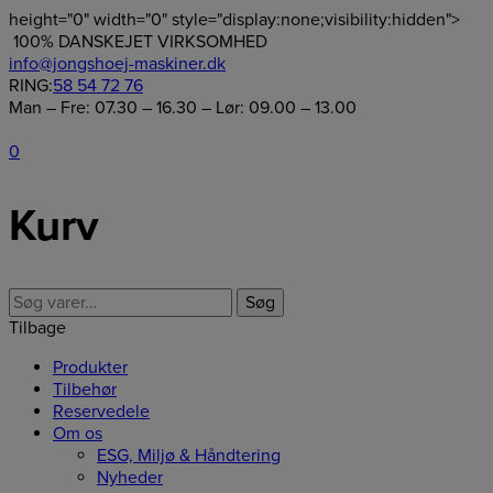
height="0" width="0" style="display:none;visibility:hidden">
Hop
100% DANSKEJET VIRKSOMHED
til
info@jongshoej-maskiner.dk
indholdet
RING:
58 54 72 76
Man – Fre: 07.30 – 16.30 – Lør: 09.00 – 13.00
0
Kurv
Søg
Søg
efter:
Tilbage
Produkter
Tilbehør
Reservedele
Om os
ESG, Miljø & Håndtering
Nyheder