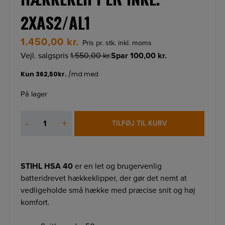
2XAS2/AL1
1.450,00
kr.
Pris pr. stk. inkl. moms
Vejl. salgspris
1.550,00
kr.
Spar
100,00
kr.
På lager
STIHL
-
+
TILFØJ TIL KURV
HSA
40
ACCU
HÆKKEKLIPPER
STIHL HSA 40
er en let og brugervenlig
INKL.
batteridrevet hækkeklipper, der gør det nemt at
2xAS2/AL1
vedligeholde små hække med præcise snit og høj
antal
komfort.