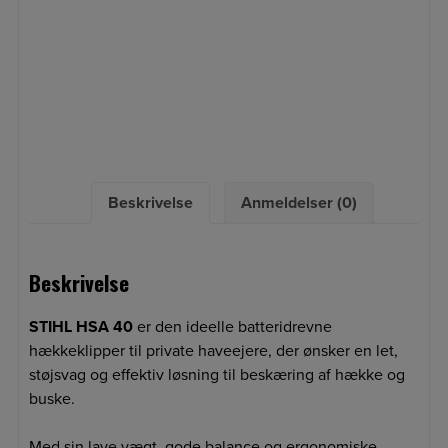
Beskrivelse
Anmeldelser (0)
Beskrivelse
STIHL HSA 40
er den ideelle batteridrevne
hækkeklipper til private haveejere, der ønsker en let,
støjsvag og effektiv løsning til beskæring af hække og
buske.
Med sin lave vægt, gode balance og ergonomiske