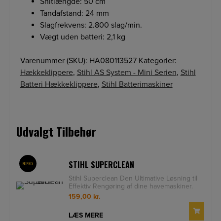
Snitlængde: 50 cm
Tandafstand: 24 mm
Slagfrekvens: 2.800 slag/min.
Vægt uden batteri: 2,1 kg
Varenummer (SKU):
HA080113527
Kategorier:
Hækkeklippere
,
Stihl AS System - Mini Serien
,
Stihl
Batteri Hækkeklippere
,
Stihl Batterimaskiner
Udvalgt Tilbehør
STIHL SUPERCLEAN
NETPRIS
Stihl Superclean Den Ultimative Løsning til
Effektiv Rengøring af dine havemaskiner.
Stihl Super
159,00
kr.
LÆS MERE