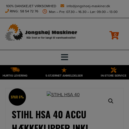
height="0" width="0" style="display:none;visibility:hidden">
100% DANSKEJET VIRKSOMHED
info@jongshoej-maskiner.dk
RING:
58 54 72 76
Man – Fre: 07.30 – 16.30 – Lør: 09.00 – 13.00
0
HURTIG LEVERING
5-STJERNET ANMELDELSER
IN-STORE SERVICE
Hop
til
indholdet
SPAR 6%
STIHL HSA 40 ACCU
HÆKKEKLIPPER INKL.