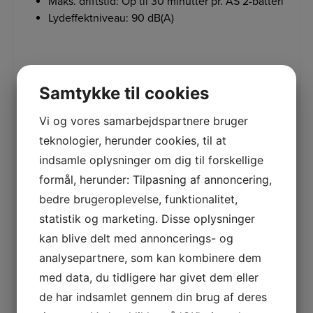
Maks. driftstid: Op til 30 minutter pr. AS 2-batteri
Lydeffektniveau: 90 dB(A)
Relaterede varer
Samtykke til cookies
Vi og vores samarbejdspartnere bruger
SPAR 8%
SPAR 11%
STIHL HSA 30 ACCU
STIHL TSA 300 ACCU
teknologier, herunder cookies, til at
HÆKKEKLIPPER INKL.
SKÆREMASKINE
indsamle oplysninger om dig til forskellige
AS2/AL1
STIHL TSA 300 – Kraftfuld
formål, herunder: Tilpasning af annoncering,
og alsidig batteridrevet
STIHL HSA 30 – Let og
skæremaskine STIHL TSA
kraftfuld hækkeklipper til
bedre brugeroplevelse, funktionalitet,
300 er en professionel ba
haven STIHL HSA 30 er en
6.650,00
kr.
statistik og marketing. Disse oplysninger
ultralet og ergonomisk ba
1.150,00
kr.
LÆS MERE
kan blive delt med annoncerings- og
LÆS MERE
analysepartnere, som kan kombinere dem
med data, du tidligere har givet dem eller
de har indsamlet gennem din brug af deres