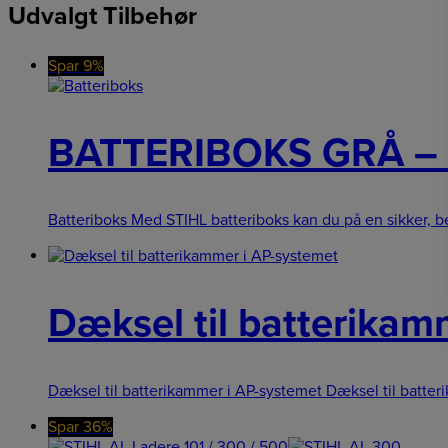
Udvalgt Tilbehør
Spar 9%
BATTERIBOKS GRÅ –
Batteriboks Med STIHL batteriboks kan du på en sikker,
Dæksel til batterikam
Dæksel til batterikammer i AP-systemet Dæksel til batter
Spar 36%