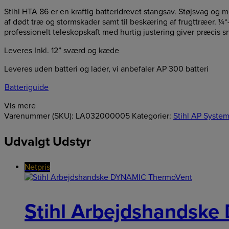
Stihl HTA 86 er en kraftig batteridrevet stangsav. Støjsvag og m
af dødt træ og stormskader samt til beskæring af frugttræer. ¼“
professionelt teleskopskaft med hurtig justering giver præcis
Leveres Inkl. 12” sværd og kæde
Leveres uden batteri og lader, vi anbefaler AP 300 batteri
Batteriguide
Vis mere
Varenummer (SKU):
LA032000005
Kategorier:
Stihl AP System 
Udvalgt Udstyr
Netpris
Stihl Arbejdshandsk