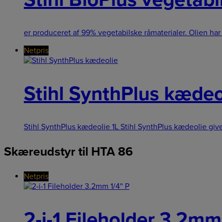
er produceret af 99% vegetabilske råmaterialer. Olien h
Netpris
Stihl SynthPlus kædeo
Stihl SynthPlus kædeolie 1L Stihl SynthPlus kædeolie give
Skæreudstyr til HTA 86
Netpris
2-i-1 Fileholder 3.2mm