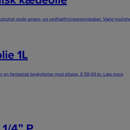
ar utroligt gode smøre- og vedhæftningsegenskaber.
Vælg muligh
lie 1L
r en fantastisk beskyttelse mod slitage. E
59,00
kr.
Læs mere
 1/4” P