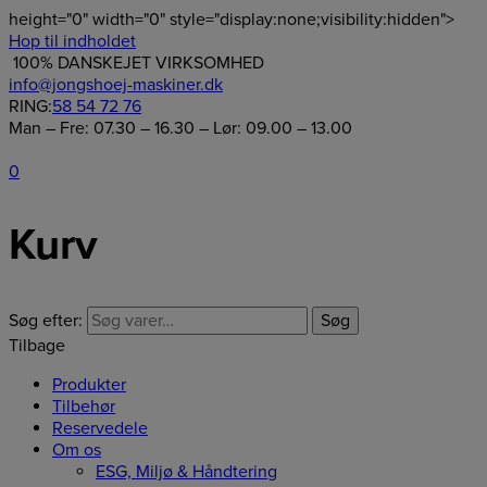
height="0" width="0" style="display:none;visibility:hidden">
Hop til indholdet
100% DANSKEJET VIRKSOMHED
info@jongshoej-maskiner.dk
RING:
58 54 72 76
Man – Fre: 07.30 – 16.30 – Lør: 09.00 – 13.00
0
Kurv
Søg efter:
Søg
Tilbage
Produkter
Tilbehør
Reservedele
Om os
ESG, Miljø & Håndtering