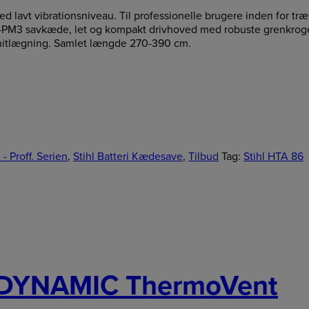
ed lavt vibrationsniveau. Til professionelle brugere inden for tr
-PM3 savkæde, let og kompakt drivhoved med robuste grenkroge til
 snitlægning. Samlet længde 270-390 cm.
- Proff. Serien
,
Stihl Batteri Kædesave
,
Tilbud
Tag:
Stihl HTA 86
e DYNAMIC ThermoVent