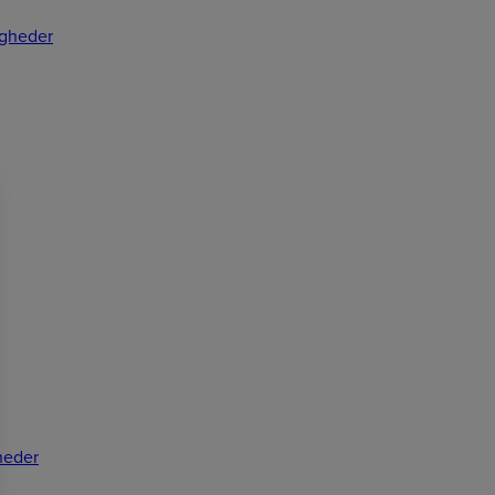
gheder
heder