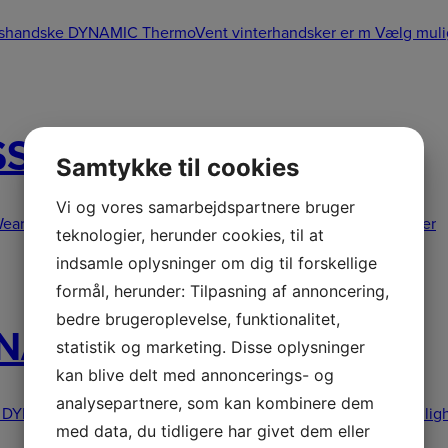
dshandske DYNAMIC ThermoVent vinterhandsker er m
Vælg muli
SIC sikkerhedsoverall
Samtykke til cookies
Vi og vores samarbejdspartnere bruger
Wear CLASSIC sikkerhedsoverall: Meget slidst
Vælg muligheder
teknologier, herunder cookies, til at
indsamle oplysninger om dig til forskellige
formål, herunder: Tilpasning af annoncering,
bedre brugeroplevelse, funktionalitet,
DYNAMIC RANGER
statistik og marketing. Disse oplysninger
kan blive delt med annoncerings- og
analysepartnere, som kan kombinere dem
r DYNAMIC RANGER: Lækker læderstøvle i sort med
Vælg mulig
med data, du tidligere har givet dem eller