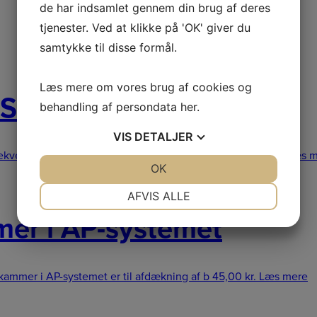
de har indsamlet gennem din brug af deres
tjenester. Ved at klikke på 'OK' giver du
samtykke til disse formål.
Læs mere om vores brug af cookies og
 S
behandling af persondata
her
.
VIS
DETALJER
 bekvem, og pladsbesparende måde transportere
559,00
kr.
Læs m
JA
NEJ
OK
JA
NEJ
NØDVENDIGE
PRÆFERENCER
AFVIS ALLE
mer i AP-systemet
JA
NEJ
JA
NEJ
MARKETING
STATISTIK
ikammer i AP-systemet er til afdækning af b
45,00
kr.
Læs mere