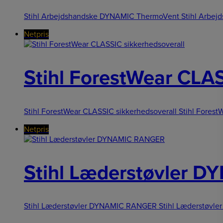
Stihl Arbejdshandske DYNAMIC ThermoVent Stihl Arbej
Netpris
Stihl ForestWear CLAS
Stihl ForestWear CLASSIC sikkerhedsoverall Stihl Forest
Netpris
Stihl Læderstøvler 
Stihl Læderstøvler DYNAMIC RANGER Stihl Læderstøvle