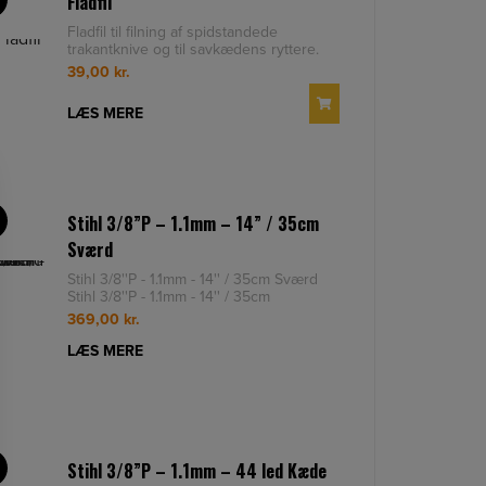
Fladfil
Fladfil til filning af spidstandede
trakantknive og til savkædens ryttere.
Levereres i praktisk etui
39,00
kr.
LÆS MERE
Stihl 3/8”P – 1.1mm – 14” / 35cm
S
Sværd
Stihl 3/8''P - 1.1mm - 14'' / 35cm Sværd
Stihl 3/8''P - 1.1mm - 14'' / 35cm
Sværd: Meget smalt svær
369,00
kr.
LÆS MERE
Stihl 3/8”P – 1.1mm – 44 led Kæde
S