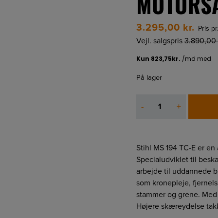
MOTORS
3.295,00
kr.
Pris pr
Vejl. salgspris
3.890,00
På lager
STIHL
-
+
MS
194
TC-
E
Stihl MS 194 TC-E er en
MOTORSAV
Specialudviklet til beskæ
antal
arbejde til uddannede br
som kronepleje, fjernels
stammer og grene. Med 3
Højere skæreydelse tak