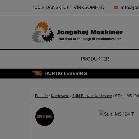
height="0" width="0" style="display:none;visibility:hidden">
100% DANSKEJET VIRKSOMHED
info@jo
PRODUKTER
HURTIG LEVERING
Hop
til
indholdet
Forside
/
Kædesave
/
Stihl Benzin Kædesave
/ STIHL MS 1
SPAR 15%