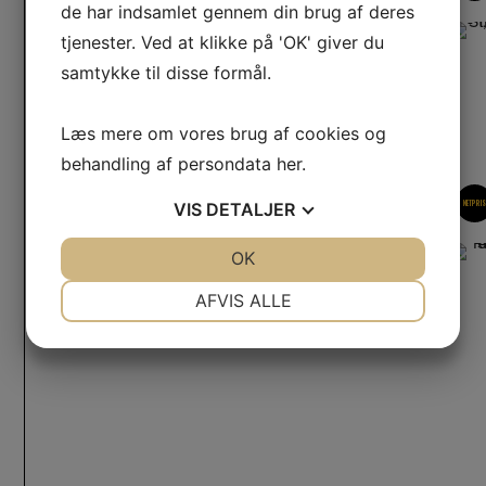
Servicekit 8 til MS 193 og MS 194
de har indsamlet gennem din brug af deres
indeholder tændrør, luftfilter
159,00
kr.
tjenester. Ved at klikke på 'OK' giver du
LÆS MERE
samtykke til disse formål.
Læs mere om vores brug af cookies og
behandling af persondata
her
.
VIS
DETALJER
NETPRI
JA
NEJ
OK
JA
NEJ
NØDVENDIGE
PRÆFERENCER
AFVIS ALLE
JA
NEJ
JA
NEJ
MARKETING
STATISTIK