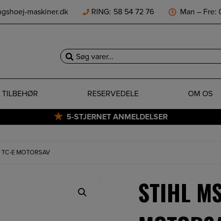
ngshoej-maskiner.dk
RING:
58 54 72 76
Man – Fre: 0
Søg
efter:
TILBEHØR
RESERVEDELE
OM OS
5-STJERNET ANMELDELSER
94 TC-E MOTORSAV
STIHL MS