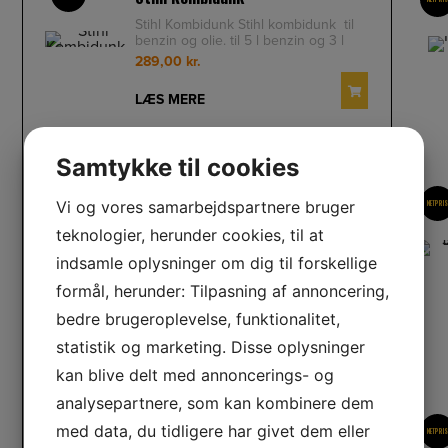
Stihl Kombidunk Stihl kombidunk til
benzin og olie. til 5 l benzin og 3 l
olie med standard hældet
289,00
kr.
LÆS MERE
Samtykke til cookies
Stihl SynthPlus kædeolie 1L
NETPRIS
Vi og vores samarbejdspartnere bruger
NETPRI
Stihl SynthPlus kædeolie 1L Stihl
teknologier, herunder cookies, til at
SynthPlus kædeolie giver en
fantastisk beskyttelse mod slitage. E
indsamle oplysninger om dig til forskellige
59,00
kr.
formål, herunder: Tilpasning af annoncering,
LÆS MERE
bedre brugeroplevelse, funktionalitet,
statistik og marketing. Disse oplysninger
kan blive delt med annoncerings- og
SERVICEKIT 8 – MS 193/194
analysepartnere, som kan kombinere dem
NETPRIS
med data, du tidligere har givet dem eller
Service Kit 8 til MS 193 og MS 194
NETPRI