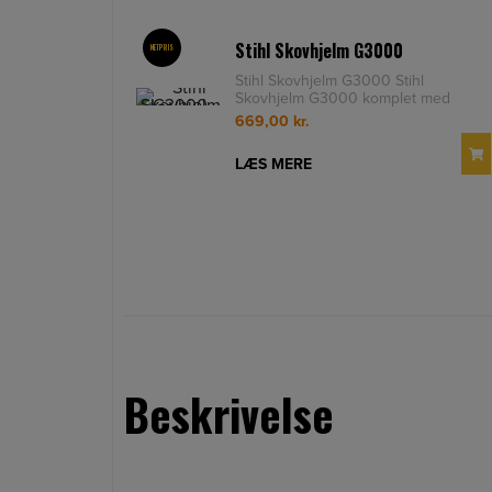
Stihl Skovhjelm G3000
NETPRIS
Stihl Skovhjelm G3000 Stihl
Skovhjelm G3000 komplet med
høreværn, ætset visir for maksimalt
669,00
kr.
lysgenn
LÆS MERE
Beskrivelse