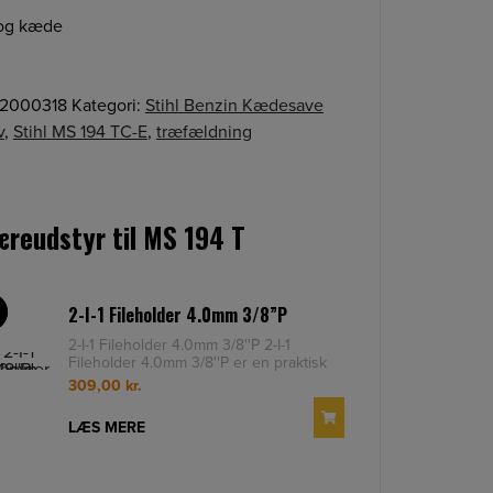
 og kæde
72000318
Kategori:
Stihl Benzin Kædesave
v
,
Stihl MS 194 TC-E
,
træfældning
reudstyr til MS 194 T
2-I-1 Fileholder 4.0mm 3/8”P
S
2-I-1 Fileholder 4.0mm 3/8''P 2-I-1
Fileholder 4.0mm 3/8''P er en praktisk
multifil til filning af
309,00
kr.
LÆS MERE