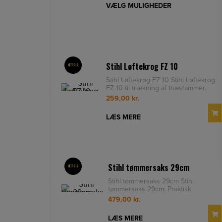
VÆLG MULIGHEDER
Stihl Løftekrog FZ 10
NETPRIS
Stihl Løftekrog FZ 10 Stihl Løftekrog
FZ 10 til trækning af træstammer.
Nem at hugge fast i stammen
259,00
kr.
LÆS MERE
Stihl tømmersaks 29cm
NETPRIS
Stihl tømmersaks 29cm Stihl
tømmersaks 29cm: Praktisk
tømmersaks til flytning af stammer.
479,00
kr.
Vinklet h
LÆS MERE