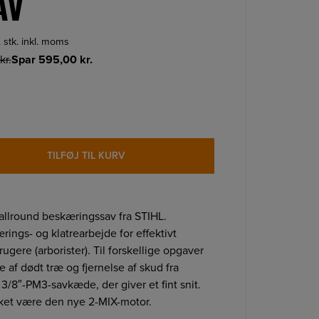
AV
. stk. inkl. moms
kr.
Spar
595,00
kr.
TILFØJ TIL KURV
 allround beskæringssav fra STIHL.
rings- og klatrearbejde for effektivt
ugere (arborister). Til forskellige opgaver
e af dødt træ og fjernelse af skud fra
/8″-PM3-savkæde, der giver et fint snit.
ket være den nye 2-MIX-motor.