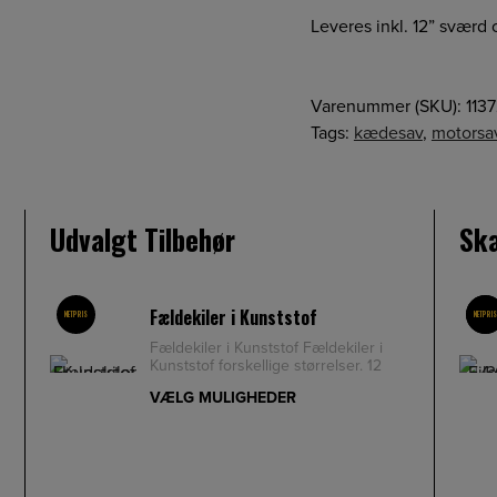
Leveres inkl. 12” sværd
Varenummer (SKU):
113
Tags:
kædesav
,
motorsa
Udvalgt Tilbehør
Skæ
Fældekiler i Kunststof
NETPRIS
NETPRI
TILBUD
Fældekiler i Kunststof Fældekiler i
Kunststof forskellige størrelser. 12
cm kile med riller, der fo
VÆLG MULIGHEDER