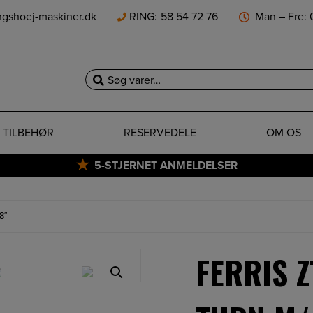
ngshoej-maskiner.dk
RING:
58 54 72 76
Man – Fre: 0
Søg
efter:
TILBEHØR
RESERVEDELE
OM OS
5-STJERNET ANMELDELSER
8″
FERRIS Z