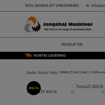
height="0" width="0" style="display:none;visibility:hidden">
100% DANSKEJET VIRKSOMHED
info@jo
PRODUKTER
HURTIG LEVERING
Hop
til
indholdet
Forside
/
Brands
/
Ferris
/ FERRIS ZT 400 23HK. Z-TURN m/4
SPAR 6%