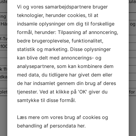
sterbare armlæn samt skrå fodstøtte, som sikrer god blodcirkula
Vi og vores samarbejdspartnere bruger
teknologier, herunder cookies, til at
ing
indsamle oplysninger om dig til forskellige
 Hånd- og armvibrationer 2,5 m/s2. Komfortsæde med høj ryg og 
formål, herunder: Tilpasning af annoncering,
-Twin, benzinmotor med cyklonluftfilter
bedre brugeroplevelse, funktionalitet,
3100
statistik og marketing. Disse oplysninger
kan blive delt med annoncerings- og
analysepartnere, som kan kombinere dem
 11×4.00-5
med data, du tidligere har givet dem eller
udkast, mulching og sideudkast
de har indsamlet gennem din brug af deres
tjenester. Ved at klikke på 'OK' giver du
omplet lyskit, vogntræk, komfortsæde med høj ryg og støtteben fo
samtykke til disse formål.
Læs mere om vores brug af cookies og
behandling af persondata
her
.