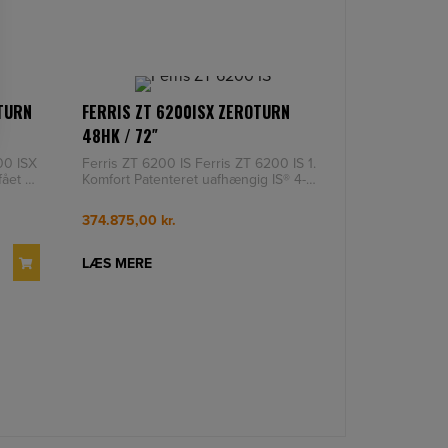
-TURN
FERRIS ZT 6200ISX ZEROTURN
48HK / 72″
00 ISX
Ferris ZT 6200 IS Ferris ZT 6200 IS 1.
ået et
Komfort Patenteret uafhængig IS® 4-
hjuls-affjedri
374.875,00
kr.
LÆS MERE