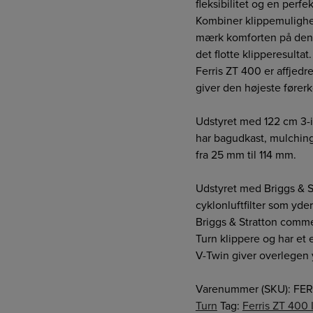
fleksibilitet og en perfekt
Kombiner klippemuligh
mærk komforten på den
det flotte klipperesultat.
Ferris ZT 400 er affjedr
giver den højeste fører
Udstyret med 122 cm 3-i
har bagudkast, mulching
fra 25 mm til 114 mm.
Udstyret med Briggs & 
cyklonluftfilter som yder
Briggs & Stratton comme
Turn klippere og har et ef
V-Twin giver overlegen 
Varenummer (SKU):
FER
Turn
Tag:
Ferris ZT 400 