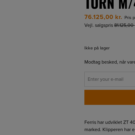
TURN M/
76.125,00
kr.
Pris p
Vejl. salgspris
81.125,00
Ikke på lager
Modtag besked, når vare
Ferris har udviklet ZT 40
marked. Klipperen har en