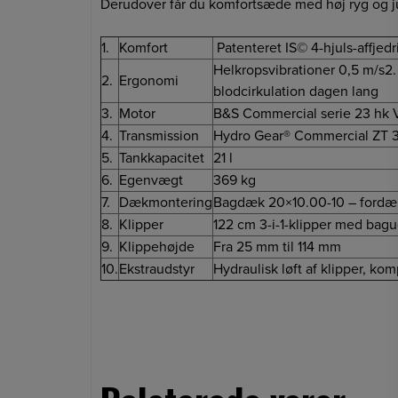
Derudover får du komfortsæde med høj ryg og ju
1.
Komfort
Patenteret IS© 4-hjuls-affjedr
Helkropsvibrationer 0,5 m/s2.
2.
Ergonomi
blodcirkulation dagen lang
3.
Motor
B&S Commercial serie 23 hk V
4.
Transmission
Hydro Gear® Commercial ZT 
5.
Tankkapacitet
21 l
6.
Egenvægt
369 kg
7.
Dækmontering
Bagdæk 20×10.00-10 – fordæk
8.
Klipper
122 cm 3-i-1-klipper med bag
9.
Klippehøjde
Fra 25 mm til 114 mm
10.
Ekstraudstyr
Hydraulisk løft af klipper, k