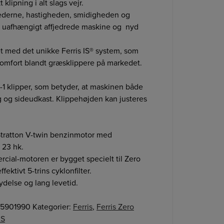
 klipning i alt slags vejr.
ederne, hastigheden, smidigheden og
 uafhængigt affjedrede maskine og nyd
et med det unikke Ferris IS® system, som
komfort blandt græsklippere på markedet.
-1 klipper, som betyder, at maskinen både
 og sideudkast. Klippehøjden kan justeres
Stratton V-twin benzinmotor med
 23 hk.
rcial-motoren er bygget specielt til Zero
fektivt 5-trins cyklonfilter.
ydelse og lang levetid.
5901990
Kategorier:
Ferris
,
Ferris Zero
IS