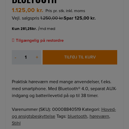
1.125,00
kr.
Pris pr. stk. inkl. moms
Vejl. salgspris
1.250,00
kr.
Spar
125,00
kr.
Tilgængelig på restordre
HØREVÆRN
-
+
TILFØJ TIL KURV
DYNAMIC
M.
BLUETOOTH
antal
Praktisk høreværn med mange anvendelser, f.eks.
med smartphone. Med Bluetooth® 4.0, separat AUX-
indgang og batterilevetid på op til 38 timer.
Varenummer (SKU):
00008840519
Kategori:
Hoved-
og ansigtsbeskyttelse
Tags:
bluetooth
,
høreværn
,
Stihl