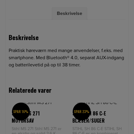
Beskrivelse
Beskrivelse
Praktisk høreværn med mange anvendelser, f.eks. med
smartphone. Med Bluetooth® 4.0, separat AUX-indgang
og batterilevetid på op til 38 timer.
Relaterede varer
SPAR 16%
SPAR 23%
STIHL MS 271
STIHL SH 86 C-E
MOTORSAV
BLÆSER/SUGER
Stihl MS 271 Stihl MS 271 er
STIHL SH 86 C-E STIHL SH
en alsidig og solid 2,6 KW
86 C-E er en kombineret