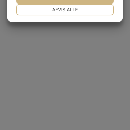
NØDVENDIGE
PRÆFERENCER
AFVIS ALLE
JA
NEJ
JA
NEJ
MARKETING
STATISTIK
ÅBNINGSTIDER & BESØG OS
Hvis du er interesseret i at se nærmere på vores have-,
park- og skovmaskiner, er du velkommen til at kigge forbi
vores forretning i Slagelse på Sjælland. Her står vores