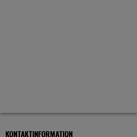
kompetente salgsteam klar til at vejlede dig, så du kommer
hjem med det helt rigtige udstyr.
Mandag – Fredag
kl. 7.30 – kl. 16.30
Lørdag
kl. 9.00 – kl. 13.00
Søndag
Lukket
KONTAKTINFORMATION