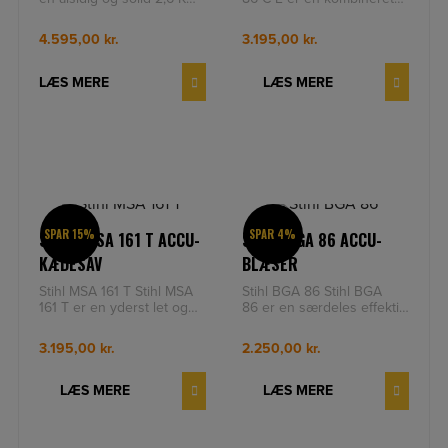
benzinmotorsav med den
løvblæser og -suger med
miljøvenlige 2-MIX m
høj komfort og meget stæ
4.595,00
kr.
3.195,00
kr.
LÆS MERE
LÆS MERE
SPAR 15%
SPAR 4%
STIHL MSA 161 T ACCU-
STIHL BGA 86 ACCU-
KÆDESAV
BLÆSER
Stihl MSA 161 T Stihl MSA
Stihl BGA 86 Stihl BGA
161 T er en yderst let og
86 er en særdeles effektiv
nøjagtig batterimotorsav til
batteriløvblæser, der er let
professionel træpl
at betjene, til prof
3.195,00
kr.
2.250,00
kr.
LÆS MERE
LÆS MERE