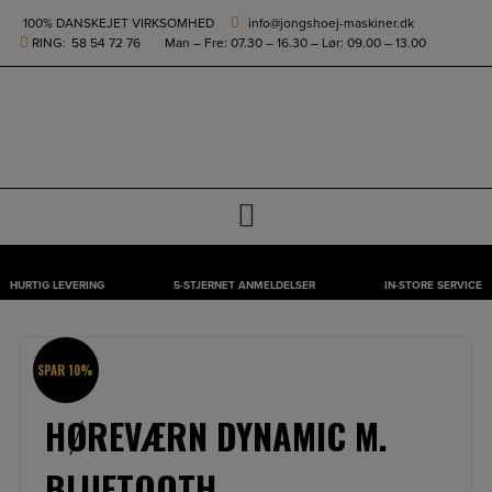
height="0" width="0" style="display:none;visibility:hidden">
100% DANSKEJET VIRKSOMHED
info@jongshoej-maskiner.dk
RING:
58 54 72 76
Man – Fre: 07.30 – 16.30 – Lør: 09.00 – 13.00
0
HURTIG LEVERING
5-STJERNET ANMELDELSER
IN-STORE SERVICE
Hop
til
indholdet
SPAR 10%
HØREVÆRN DYNAMIC M.
BLUETOOTH