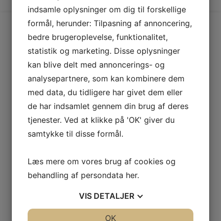
indsamle oplysninger om dig til forskellige
formål, herunder: Tilpasning af annoncering,
bedre brugeroplevelse, funktionalitet,
statistik og marketing. Disse oplysninger
FØLG OS PÅ FACEBOOK
kan blive delt med annoncerings- og
analysepartnere, som kan kombinere dem
med data, du tidligere har givet dem eller
de har indsamlet gennem din brug af deres
tjenester. Ved at klikke på 'OK' giver du
samtykke til disse formål.
Læs mere om vores brug af cookies og
behandling af persondata
her
.
VIS
DETALJER
JA
NEJ
OK
JA
NEJ