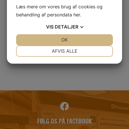
Læs mere om vores brug af cookies og
behandling af persondata
her
.
VIS
DETALJER
JA
NEJ
OK
JA
NEJ
NØDVENDIGE
PRÆFERENCER
AFVIS ALLE
JA
NEJ
JA
NEJ
MARKETING
STATISTIK
FØLG OS PÅ FACEBOOK