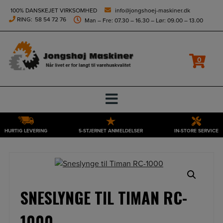
height="0" width="0" style="display:none;visibility:hidden">
100% DANSKEJET VIRKSOMHED
info@jongshoej-maskiner.dk
RING:
58 54 72 76
Man – Fre: 07.30 – 16.30 – Lør: 09.00 – 13.00
0
HURTIG LEVERING
5-STJERNET ANMELDELSER
IN-STORE SERVICE
Hop
til
indholdet
SNESLYNGE TIL TIMAN RC-
1000