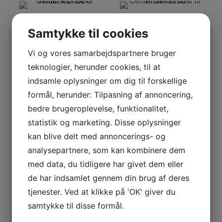
Samtykke til cookies
Vi og vores samarbejdspartnere bruger
Ukrudtsbørste til Timan
Centerdrevet Kost til
teknologier, herunder cookies, til at
RC-1000
Timan 3330 og 3400
indsamle oplysninger om dig til forskellige
Ukrudtsbørste til Timan
Centerdrevet Kost til
RC-1000 Ukrudtsbørste til
Timan 3330 og 3400
formål, herunder: Tilpasning af annoncering,
Timan RC-1000 er det
Centerdrevet Kost til
perfekte redskab til naturli
Timan 3330 og 3400 er
bedre brugeroplevelse, funktionalitet,
en yderst kraf
LÆS MERE
LÆS MERE
statistik og marketing. Disse oplysninger
kan blive delt med annoncerings- og
analysepartnere, som kan kombinere dem
med data, du tidligere har givet dem eller
de har indsamlet gennem din brug af deres
tjenester. Ved at klikke på 'OK' giver du
samtykke til disse formål.