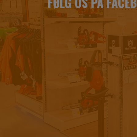
FØLG OS PÅ FACE