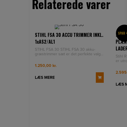
Relaterede varer
SPAR
STIHL FSA 30 ACCU TRIMMER INKL.
STIH
1xAS2/AL1
PLÆNE
LADE
STIHL FSA 30 STIHL FSA 30 akku-
græstrimmer sæt er det perfekte valg
Stihl 
for haveejere, der ønsker en ef
er utro
optima
1.250,00
kr.
2.59
LÆS MERE
LÆS 