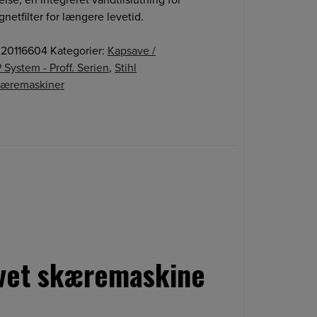
netfilter for længere levetid.
20116604
Kategorier:
Kapsave /
P System - Proff. Serien
,
Stihl
Skæremaskiner
revet skæremaskine