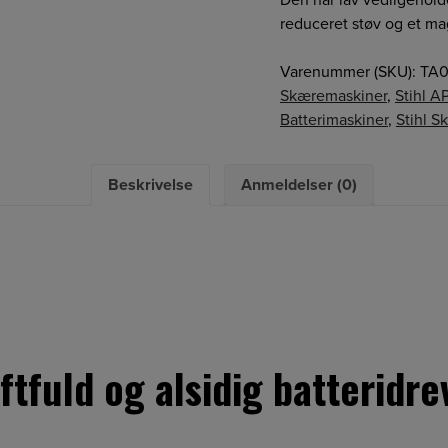
reduceret støv og et mag
Varenummer (SKU):
TA0
Skæremaskiner
,
Stihl A
Batterimaskiner
,
Stihl 
Beskrivelse
Anmeldelser (0)
ftfuld og alsidig batterid