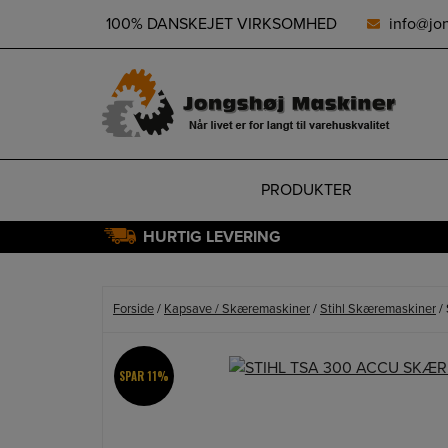
height="0" width="0" style="display:none;visibility:hidden">
100% DANSKEJET VIRKSOMHED
info@jo
PRODUKTER
HURTIG LEVERING
Hop
til
indholdet
Forside
/
Kapsave / Skæremaskiner
/
Stihl Skæremaskiner
/
SPAR 11%