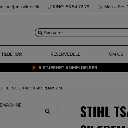
ngshoej-maskiner.dk
RING:
58 54 72 76
Man – Fre: 0
Søg
efter:
TILBEHØR
RESERVEDELE
OM OS
5-STJERNET ANMELDELSER
 STIHL TSA 300 ACCU SKÆREMASKINE
STIHL T