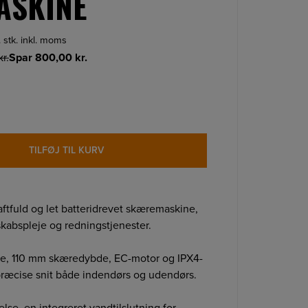
ASKINE
. stk. inkl. moms
kr.
Spar
800,00
kr.
TILFØJ TIL KURV
ftfuld og let batteridrevet skæremaskine,
dskabspleje og redningstjenester.
, 110 mm skæredybde, EC-motor og IPX4-
 præcise snit både indendørs og udendørs.
lse, en integreret vandtilslutning for