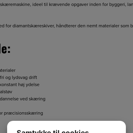
skæremaskine, ideel til krævende opgaver inden for byggeri, lan
d for diamantskæreskiver, håndterer den nemt materialer som be
le:
terialer
ri og lydsvag drift
konstant høj ydelse
alstøv
øvdannelse ved skæring
for præcisionsskæring
Samtykke til cookies