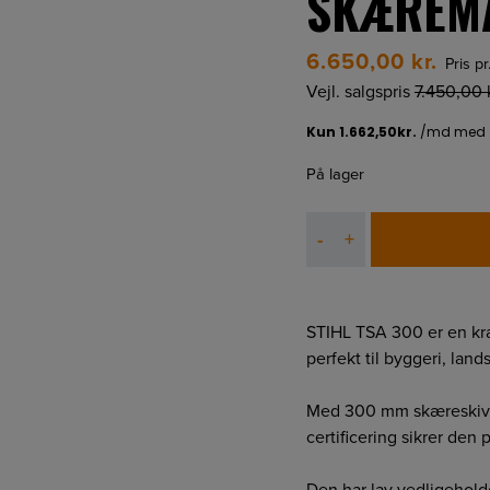
SKÆREM
6.650,00
kr.
Pris pr
Vejl. salgspris
7.450,00
På lager
STIHL
-
+
TSA
300
ACCU
SKÆREMASKINE
STIHL TSA 300 er en kra
antal
perfekt til byggeri, lan
Med 300 mm skæreskive
certificering sikrer den
Den har lav vedligeholde