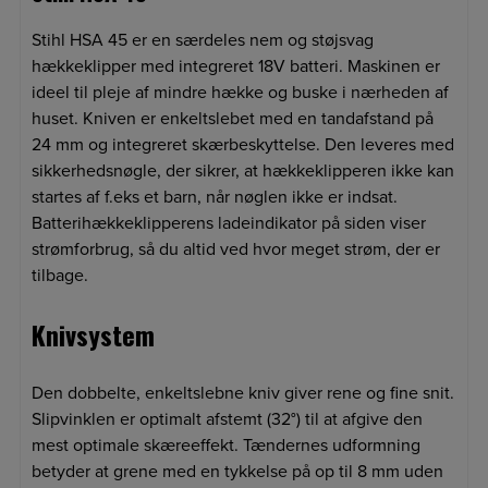
Stihl HSA 45 er en særdeles nem og støjsvag
hækkeklipper med integreret 18V batteri. Maskinen er
ideel til pleje af mindre hække og buske i nærheden af
huset. Kniven er enkeltslebet med en tandafstand på
24 mm og integreret skærbeskyttelse. Den leveres med
sikkerhedsnøgle, der sikrer, at hækkeklipperen ikke kan
startes af f.eks et barn, når nøglen ikke er indsat.
Batterihækkeklipperens ladeindikator på siden viser
strømforbrug, så du altid ved hvor meget strøm, der er
tilbage.
Knivsystem
Den dobbelte, enkeltslebne kniv giver rene og fine snit.
Slipvinklen er optimalt afstemt (32°) til at afgive den
mest optimale skæreeffekt. Tændernes udformning
betyder at grene med en tykkelse på op til 8 mm uden