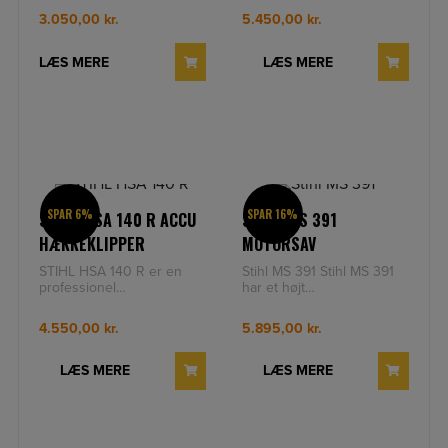
med effektstærkt Lithium-
kommuner og
3.050,00
kr.
5.450,00
kr.
Ion-batteri.
ejendomsservice, der har
be
LÆS MERE
LÆS MERE
SPAR 6%
SPAR 16%
STIHL HSA 140 R ACCU
STIHL MS 391
HÆKKEKLIPPER
MOTORSAV
STIHL HSA 140 R er en
Stihl MS 391 Stihl MS 391
professionel
har et højt
batterihækkeklipper,
drejningsmoment over et
udviklet til krævende
bredt omdrejningsområde,
4.550,00
kr.
5.895,00
kr.
opgaver i have- og lan
og lave vibr
LÆS MERE
LÆS MERE