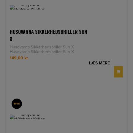
HUSQVARNA SIKKERHEDSBRILLER SUN
X
Husqvarna Sikkerhedsbriller Sun X
Husqvarna Sikkerhedsbriller Sun X
Sikkerhedsbriller med ridsef
149,00
kr.
LÆS MERE
NETPRIS