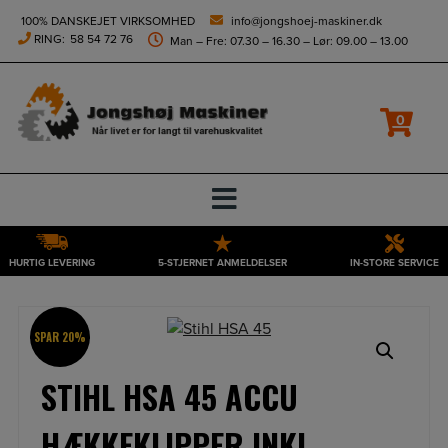
height="0" width="0" style="display:none;visibility:hidden">
100% DANSKEJET VIRKSOMHED
info@jongshoej-maskiner.dk
RING:
58 54 72 76
Man – Fre: 07.30 – 16.30 – Lør: 09.00 – 13.00
0
HURTIG LEVERING
5-STJERNET ANMELDELSER
IN-STORE SERVICE
Hop
til
indholdet
SPAR 20%
STIHL HSA 45 ACCU
HÆKKEKLIPPER INKL.