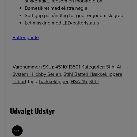
stikkontakt, ligesom en mobiltelefon
Børnesikret med ekstra nøgle
Soft grip på håndtag for godt ergonomisk greb
Let maskine med LED-batteristatus
Batteriguide
Varenummer (SKU):
45110113501
Kategorier:
Stihl AI
System - Hobby Serien
,
Stihl Batteri Hækkeklippere
,
Tilbud
Tags:
hækkeklipper
,
HSA 45
,
Stihl
Udvalgt Udstyr
NETPRIS