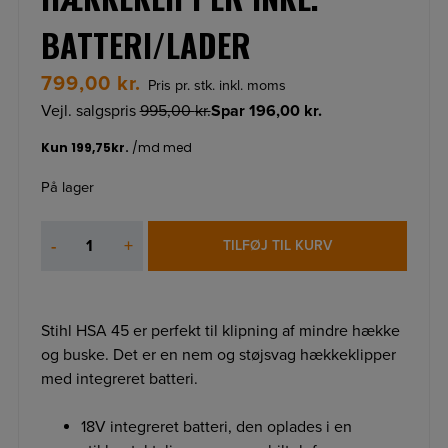
BATTERI/LADER
799,00
kr.
Pris pr. stk. inkl. moms
Vejl. salgspris
995,00
kr.
Spar
196,00
kr.
På lager
STIHL
-
+
TILFØJ TIL KURV
HSA
45
ACCU
HÆKKEKLIPPER
Stihl HSA 45 er perfekt til klipning af mindre hække
INKL.
og buske. Det er en nem og støjsvag hækkeklipper
BATTERI/LADER
med integreret batteri.
antal
18V integreret batteri, den oplades i en