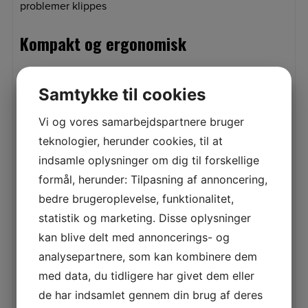
problemer klippes
Kompakt og ergonomisk
Med det integrerede batteri er denne
Samtykke til cookies
batterihækkeklipper altid perfekt afbalanceret uanset
arbejdsretning. Med andre ord ligger HSA 45 altid
Vi og vores samarbejdspartnere bruger
perfekt i hånden til arbejdsopgaverne ved huset. Det
teknologier, herunder cookies, til at
slanke design giver desuden perfekt bevægelsesfrihed
indsamle oplysninger om dig til forskellige
under arbejdet.
formål, herunder: Tilpasning af annoncering,
Støjsvag
bedre brugeroplevelse, funktionalitet,
statistik og marketing. Disse oplysninger
kan blive delt med annoncerings- og
Maskinerne i STIHL batterisystem COMPACT (C-Line), er
så støjsvage, at høreværn er unødvendigt.
analysepartnere, som kan kombinere dem
med data, du tidligere har givet dem eller
Aktiveringsnøgle
de har indsamlet gennem din brug af deres