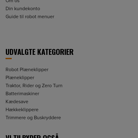
Om os
Din kundekonto
Guide til robot menuer
UDVALGTE KATEGORIER
Robot Plæneklipper
Plæneklipper
Traktor, Rider og Zero Turn
Batterimaskiner
Kædesave
Hækkeklippere
Trimmere og Buskryddere
VI TILBYDER OGSÅ