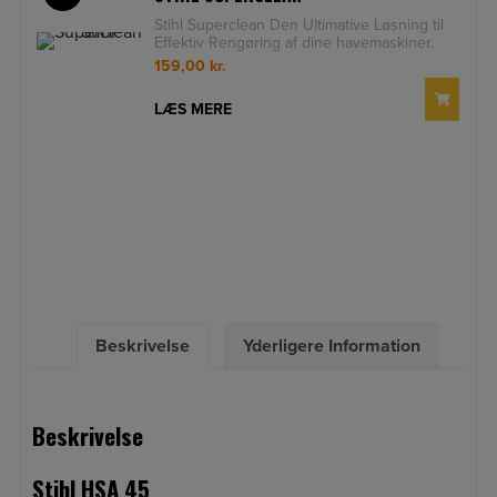
Stihl Superclean Den Ultimative Løsning til
Effektiv Rengøring af dine havemaskiner.
Stihl Super
159,00
kr.
LÆS MERE
Beskrivelse
Yderligere Information
Beskrivelse
Stihl HSA 45