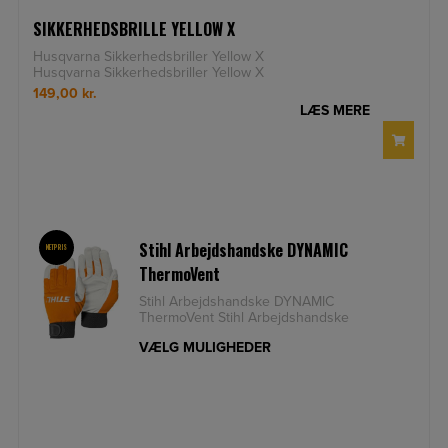
SIKKERHEDSBRILLE YELLOW X
Husqvarna Sikkerhedsbriller Yellow X
Husqvarna Sikkerhedsbriller Yellow X
Sikkerhedsbriller med
149,00
kr.
LÆS MERE
Stihl Arbejdshandske DYNAMIC
NETPRIS
ThermoVent
Stihl Arbejdshandske DYNAMIC
ThermoVent Stihl Arbejdshandske
DYNAMIC ThermoVent vinterhandsker er
VÆLG MULIGHEDER
m