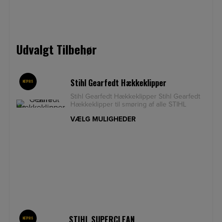
Udvalgt Tilbehør
Stihl Gearfedt Hækkeklipper
NETPRIS
Stihl Gearfedt Hækkeklipper Stihl Gearfedt
Hækkeklipper til smøring af alle STIHL
hækkeklippere og
VÆLG MULIGHEDER
STIHL SUPERCLEAN
NETPRIS