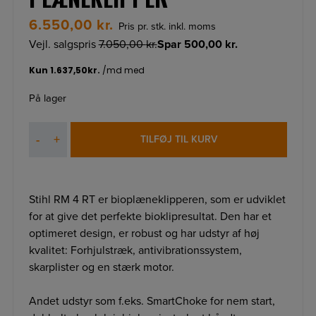
6.550,00
kr.
Pris pr. stk. inkl. moms
Vejl. salgspris
7.050,00
kr.
Spar
500,00
kr.
På lager
STIHL
-
+
TILFØJ TIL KURV
RM
4
RT
PLÆNEKLIPPER
Stihl RM 4 RT er bioplæneklipperen, som er udviklet
antal
for at give det perfekte bioklipresultat. Den har et
optimeret design, er robust og har udstyr af høj
kvalitet: Forhjulstræk, antivibrationssystem,
skarplister og en stærk motor.
Andet udstyr som f.eks. SmartChoke for nem start,