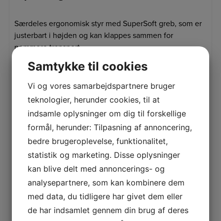
Særdeles ergonomisk styr med SuperSoft greb, som er
justerbart i højden og kan klappes sammen for
nemmere transport.
Samtykke til cookies
Vi og vores samarbejdspartnere bruger
teknologier, herunder cookies, til at
indsamle oplysninger om dig til forskellige
formål, herunder: Tilpasning af annoncering,
Relaterede varer
bedre brugeroplevelse, funktionalitet,
statistik og marketing. Disse oplysninger
kan blive delt med annoncerings- og
SPAR 8%
SPAR 15%
STIHL BGA 100 ACCU-
STIHL MSA 161 T ACCU-
analysepartnere, som kan kombinere dem
BLÆSER
KÆDESAV
med data, du tidligere har givet dem eller
Stihl BGA 100 Stihl BGA
Stihl MSA 161 T Stihl MSA
100 er en ekstremt effektiv
161 T er en yderst let og
de har indsamlet gennem din brug af deres
batteriløvblæser, som
nøjagtig batterimotorsav til