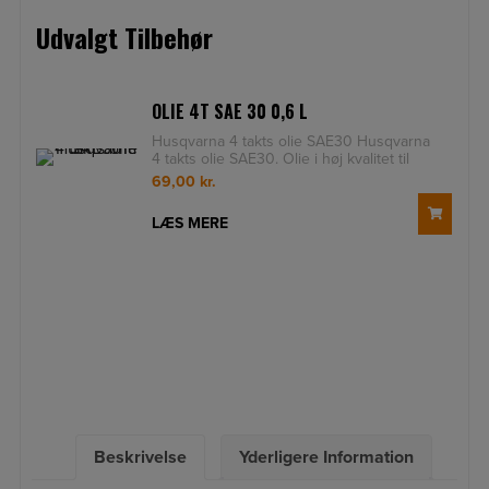
Udvalgt Tilbehør
OLIE 4T SAE 30 0,6 L
Husqvarna 4 takts olie SAE30 Husqvarna
4 takts olie SAE30. Olie i høj kvalitet til
firetakts mot
69,00
kr.
LÆS MERE
Beskrivelse
Yderligere Information