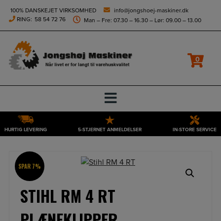
height="0" width="0" style="display:none;visibility:hidden">
100% DANSKEJET VIRKSOMHED
info@jongshoej-maskiner.dk
RING:
58 54 72 76
Man – Fre: 07.30 – 16.30 – Lør: 09.00 – 13.00
0
HURTIG LEVERING
5-STJERNET ANMELDELSER
IN-STORE SERVICE
Hop
til
indholdet
SPAR 7%
STIHL RM 4 RT
PLÆNEKLIPPER