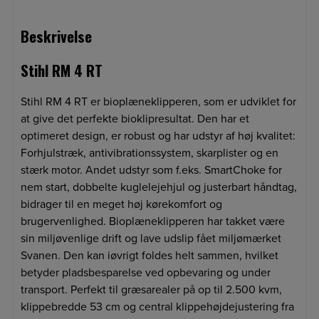
Beskrivelse
Stihl RM 4 RT
Stihl RM 4 RT er bioplæneklipperen, som er udviklet for
at give det perfekte bioklipresultat. Den har et
optimeret design, er robust og har udstyr af høj kvalitet:
Forhjulstræk, antivibrationssystem, skarplister og en
stærk motor. Andet udstyr som f.eks. SmartChoke for
nem start, dobbelte kuglelejehjul og justerbart håndtag,
bidrager til en meget høj kørekomfort og
brugervenlighed. Bioplæneklipperen har takket være
sin miljøvenlige drift og lave udslip fået miljømærket
Svanen. Den kan iøvrigt foldes helt sammen, hvilket
betyder pladsbesparelse ved opbevaring og under
transport. Perfekt til græsarealer på op til 2.500 kvm,
klippebredde 53 cm og central klippehøjdejustering fra