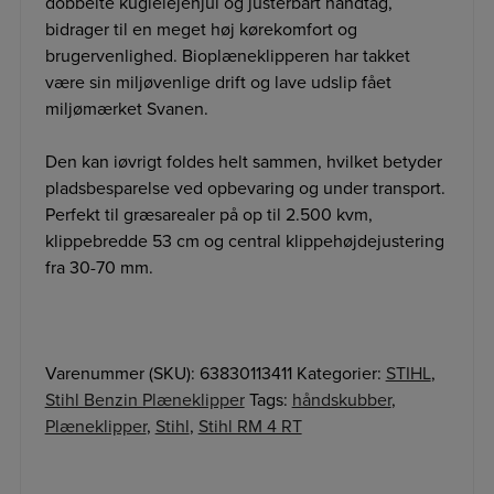
dobbelte kuglelejehjul og justerbart håndtag,
bidrager til en meget høj kørekomfort og
brugervenlighed. Bioplæneklipperen har takket
være sin miljøvenlige drift og lave udslip fået
miljømærket Svanen.
Den kan iøvrigt foldes helt sammen, hvilket betyder
pladsbesparelse ved opbevaring og under transport.
Perfekt til græsarealer på op til 2.500 kvm,
klippebredde 53 cm og central klippehøjdejustering
fra 30-70 mm.
Varenummer (SKU):
63830113411
Kategorier:
STIHL
,
Stihl Benzin Plæneklipper
Tags:
håndskubber
,
Plæneklipper
,
Stihl
,
Stihl RM 4 RT