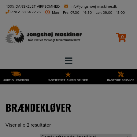
height="0" width="0" style="display:none;visibility:hidden">
100% DANSKEJET VIRKSOMHED
info@jongshoej-maskiner.dk
RING:
58 54 72 76
Man – Fre: 07.30 – 16.30 – Lør: 09.00 – 13.00
Filtrer
0
HURTIG LEVERING
5-STJERNET ANMELDELSER
IN-STORE SERVICE
Hop
til
indholdet
BRÆNDEKLØVER
Viser alle 2 resultater