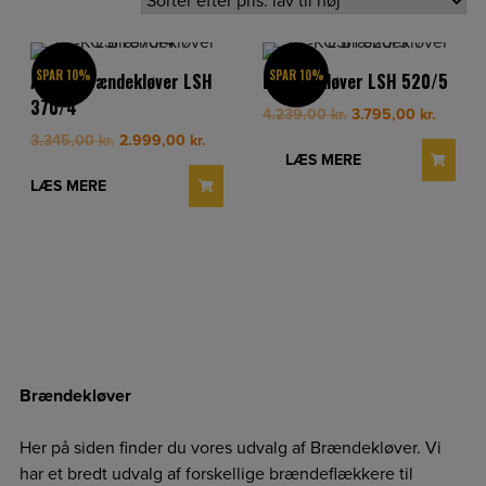
SPAR 10%
SPAR 10%
AL-KO Brændekløver LSH
Brændekløver LSH 520/5
370/4
Original
Curren
4.239,00
kr.
3.795,00
kr.
price
price
Original
Current
3.345,00
kr.
2.999,00
kr.
was:
is:
LÆS MERE
price
price
4.239,00 kr..
3.795,0
was:
is:
LÆS MERE
3.345,00 kr..
2.999,00 kr..
Brændekløver
Her på siden finder du vores udvalg af Brændekløver. Vi
har et bredt udvalg af forskellige brændeflækkere til