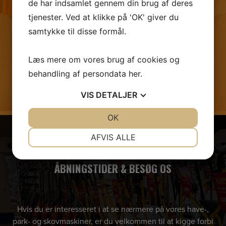
de har indsamlet gennem din brug af deres
tjenester. Ved at klikke på 'OK' giver du
samtykke til disse formål.
Læs mere om vores brug af cookies og
behandling af persondata
her
.
VIS
DETALJER
JA
NEJ
OK
JA
NEJ
NØDVENDIGE
PRÆFERENCER
AFVIS ALLE
JA
NEJ
JA
NEJ
ÅBNINGSTIDER & BESØG OS
MARKETING
STATISTIK
Hvis du er interesseret i at se nærmere på vores have-,
park- og skovmaskiner, er du velkommen til at kigge forbi