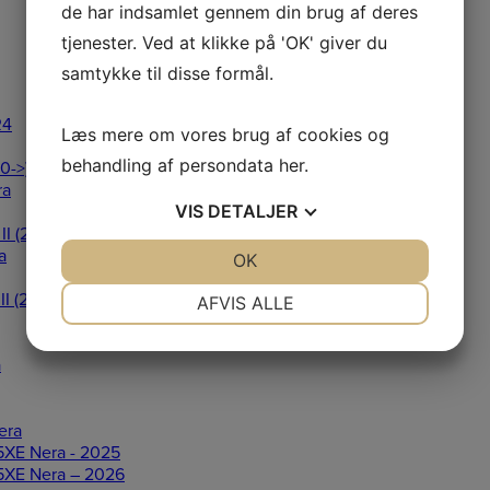
de har indsamlet gennem din brug af deres
tjenester. Ved at klikke på 'OK' giver du
samtykke til disse formål.
R4
Læs mere om vores brug af cookies og
behandling af persondata
her
.
0->)
ra
VIS
DETALJER
I (2022->)
a
JA
NEJ
OK
JA
NEJ
NØDVENDIGE
PRÆFERENCER
I (2022->)
AFVIS ALLE
JA
NEJ
JA
NEJ
a
MARKETING
STATISTIK
era
XE Nera - 2025
5XE Nera – 2026