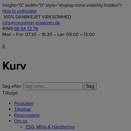
height="0" width="0" style="display:none;visibility:hidden">
Hop til indholdet
100% DANSKEJET VIRKSOMHED
info@jongshoej-maskiner.dk
RING:
58 54 72 76
Man – Fre: 07.30 – 16.30 – Lør: 09.00 – 13.00
0
Kurv
Søg efter:
Søg
Tilbage
Produkter
Tilbehør
Reservedele
Om os
ESG, Miljø & Håndtering