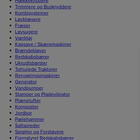
Hækkeklippere
Trimmere og Buskryddere
Kombisystemer
Løvblæsere
Fræser
Løvsugere
Værktøj
Kapsave / Skæremaskiner
Brændekløver
Redskabsbærer
Ukrudtsbørster
Tohjulede Traktorer
Rengøringsmaskiner
Generator
Vandpumper
Stamper og Pladevibrator
Plænelufter
Komposter
Jordbor
Pælehammer
Saltspreder
Sprøjter og Forstøvere
Fjernstyret Redskabsbærer