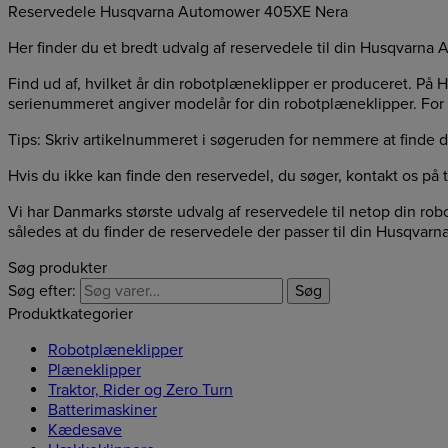
Reservedele Husqvarna Automower 405XE Nera
Her finder du et bredt udvalg af reservedele til din Husqvar
Find ud af, hvilket år din robotplæneklipper er produceret. På 
serienummeret angiver modelår for din robotplæneklipper. For
Tips: Skriv artikelnummeret i søgeruden for nemmere at finde d
Hvis du ikke kan finde den reservedel, du søger, kontakt os på t
Vi har Danmarks største udvalg af reservedele til netop din ro
således at du finder de reservedele der passer til din Husqva
Søg produkter
Søg efter:
Søg
Produktkategorier
Robotplæneklipper
Plæneklipper
Traktor, Rider og Zero Turn
Batterimaskiner
Kædesave