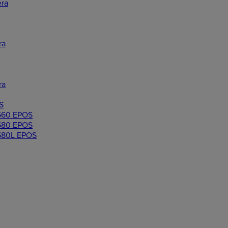
ra
ra
ra
S
60 EPOS
80 EPOS
80L EPOS