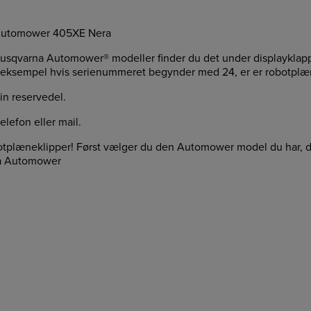
na Automower 405XE Nera
Husqvarna Automower® modeller finder du det under displayklappen
 eksempel hvis serienummeret begynder med 24, er er robotplæne
in reservedel.
elefon eller mail.
botplæneklipper! Først vælger du den Automower model du har, dere
rna Automower