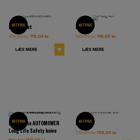
NETPRIS
NETPRIS
Dækselsæt
Plug kit
Original
Current
Original
Current
129,00
kr.
119,00
kr.
129,00
kr.
119,00
kr.
price
price
price
price
was:
is:
was:
is:
LÆS MERE
LÆS MERE
129,00 kr..
119,00 kr..
129,00 kr..
119,00 kr..
NETPRIS
NETPRIS
Husqvarna AUTOMOWER
Knivdisk
Long Life Safety knive
Original
Current
179,00
kr.
159,00
kr.
price
price