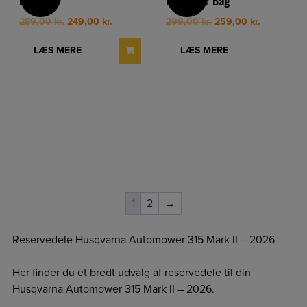
Baghjul
Kofanger Bag
Original
Current
Original
Current
289,00
kr.
249,00
kr.
299,00
kr.
259,00
kr.
price
price
price
price
was:
is:
was:
is:
LÆS MERE
LÆS MERE
289,00 kr..
249,00 kr..
299,00 kr..
259,00 kr.
1
2
→
Reservedele Husqvarna Automower 315 Mark II – 2026
Her finder du et bredt udvalg af reservedele til din
Husqvarna Automower 315 Mark II – 2026.