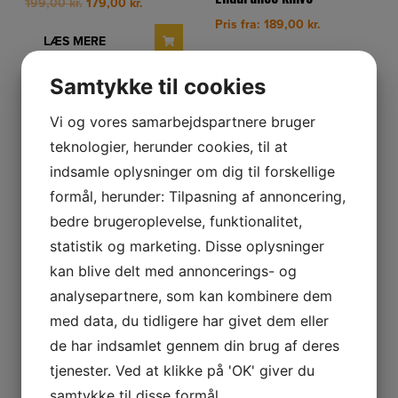
Original
Current
199,00
kr.
179,00
kr.
price
price
Pris fra:
189,00
kr.
was:
is:
LÆS MERE
199,00 kr..
179,00 kr..
VÆLG MULIGHEDER
Samtykke til cookies
Vi og vores samarbejdspartnere bruger
teknologier, herunder cookies, til at
indsamle oplysninger om dig til forskellige
formål, herunder: Tilpasning af annoncering,
bedre brugeroplevelse, funktionalitet,
statistik og marketing. Disse oplysninger
NETPRIS
SPAR 13%
Loom Kit
Stoptast inkl fjeder
kan blive delt med annoncerings- og
Original
Current
Original
Current
229,00
kr.
199,00
kr.
239,00
kr.
209,00
kr.
analysepartnere, som kan kombinere dem
price
price
price
price
was:
is:
was:
is:
LÆS MERE
LÆS MERE
med data, du tidligere har givet dem eller
229,00 kr..
199,00 kr..
239,00 kr..
209,00 kr.
de har indsamlet gennem din brug af deres
tjenester. Ved at klikke på 'OK' giver du
samtykke til disse formål.