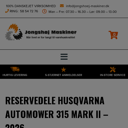
height="0" width="0" style="display:none;visibility:hidden">
100% DANSKEJET VIRKSOMHED
info@jongshoej-maskiner.dk
RING:
58 54 72 76
Man – Fre: 07.30 – 16.30 – Lør: 09.00 – 13.00
Filtrer
0
HURTIG LEVERING
5-STJERNET ANMELDELSER
IN-STORE SERVICE
Hop
til
indholdet
RESERVEDELE HUSQVARNA
AUTOMOWER 315 MARK II –
2026