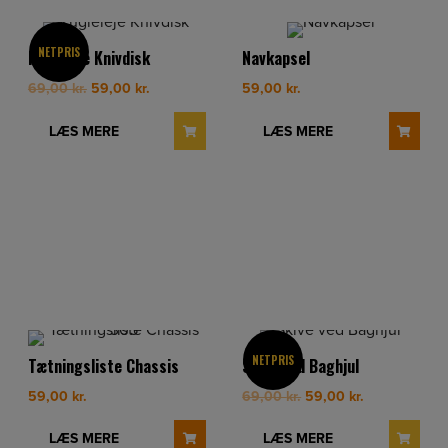
NETPRIS
Kugleleje Knivdisk
Navkapsel
Original
Current
69,00
kr.
59,00
kr.
59,00
kr.
price
price
was:
is:
LÆS MERE
LÆS MERE
69,00 kr..
59,00 kr..
NETPRIS
Tætningsliste Chassis
Skive ved Baghjul
Original
Current
59,00
kr.
69,00
kr.
59,00
kr.
price
price
was:
is:
LÆS MERE
LÆS MERE