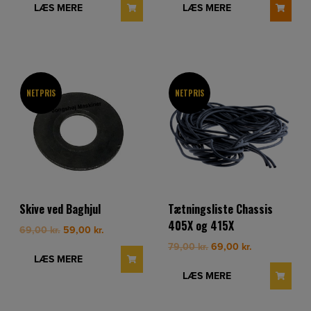
was:
is:
LÆS MERE
LÆS MERE
69,00 kr..
59,00 kr..
NETPRIS
NETPRIS
Skive ved Baghjul
Tætningsliste Chassis
405X og 415X
Original
Current
69,00
kr.
59,00
kr.
price
price
Original
Current
79,00
kr.
69,00
kr.
was:
is:
LÆS MERE
price
price
69,00 kr..
59,00 kr..
was:
is:
LÆS MERE
79,00 kr..
69,00 kr..