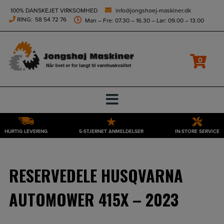
height="0" width="0" style="display:none;visibility:hidden">
100% DANSKEJET VIRKSOMHED
info@jongshoej-maskiner.dk
RING:
58 54 72 76
Man – Fre: 07.30 – 16.30 – Lør: 09.00 – 13.00
Filtrer
0
HURTIG LEVERING
5-STJERNET ANMELDELSER
IN-STORE SERVICE
Hop
til
indholdet
RESERVEDELE HUSQVARNA
AUTOMOWER 415X – 2023