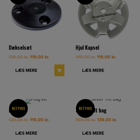
Dækselsæt
Hjul Kapsel
Original
Current
Original
Current
129,00
kr.
119,00
kr.
149,00
kr.
119,00
kr.
price
price
price
price
was:
is:
was:
is:
LÆS MERE
LÆS MERE
129,00 kr..
119,00 kr..
149,00 kr..
119,00 kr..
NETPRIS
NETPRIS
Plug kit
Stiver Tilt bag
Original
Current
Original
Current
129,00
kr.
119,00
kr.
159,00
kr.
139,00
kr.
price
price
price
price
was:
is:
was:
is:
LÆS MERE
LÆS MERE
129,00 kr..
119,00 kr..
159,00 kr..
139,00 kr..