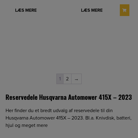
price
price
price
price
was:
is:
was:
is:
LÆS MERE
LÆS MERE
239,00 kr..
209,00 kr..
249,00 kr..
219,00 kr..
1
2
→
Reservedele Husqvarna Automower 415X – 2023
Her finder du et bredt udvalg af reservedele til din
Husqvarna Automower 415X – 2023. Bl.a. Knivdisk, batteri,
hjul og meget mere