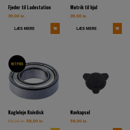
Fjeder til Ladestation
Møtrik til hjul
39,00
kr.
39,00
kr.
LÆS MERE
LÆS MERE
NETPRIS
Kugleleje Knivdisk
Navkapsel
Original
Current
69,00
kr.
59,00
kr.
59,00
kr.
price
price