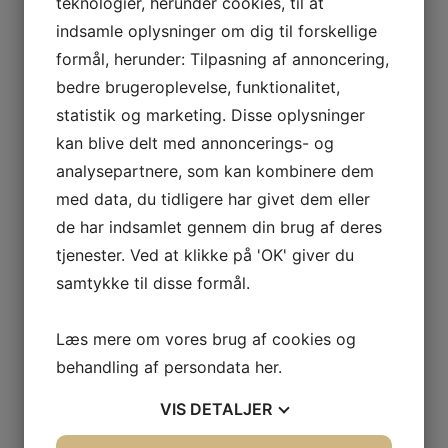
teknologier, herunder cookies, til at
was:
is:
was:
is:
LÆS MERE
LÆS MERE
199,00 kr..
179,00 kr..
199,00 kr..
179,00 kr..
indsamle oplysninger om dig til forskellige
formål, herunder: Tilpasning af annoncering,
bedre brugeroplevelse, funktionalitet,
statistik og marketing. Disse oplysninger
kan blive delt med annoncerings- og
analysepartnere, som kan kombinere dem
med data, du tidligere har givet dem eller
de har indsamlet gennem din brug af deres
NETPRIS
NETPRIS
Hjulbørste Refill sæt
Husqvarna Automower
tjenester. Ved at klikke på 'OK' giver du
Endurance knive
Original
Current
189,00
kr.
179,00
kr.
samtykke til disse formål.
price
price
Pris fra:
189,00
kr.
was:
is:
LÆS MERE
189,00 kr..
179,00 kr..
VÆLG MULIGHEDER
Læs mere om vores brug af cookies og
behandling af persondata
her
.
VIS
DETALJER