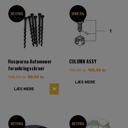
NETPRIS
SPAR 8%
Husqvarna Automower
COLUMN ASSY
forankringsskruer
Original
Current
119,00
kr.
109,00
kr.
price
price
Original
Current
109,00
kr.
99,00
kr.
was:
is:
LÆS MERE
price
price
119,00 kr..
109,00 kr..
was:
is:
LÆS MERE
109,00 kr..
99,00 kr..
NETPRIS
NETPRIS