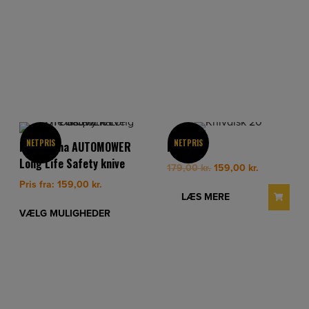
NETPRIS
NETPRIS
Husqvarna AUTOMOWER
Knivdisk
Long Life Safety knive
Original
Current
179,00
kr.
159,00
kr.
price
price
Pris fra:
159,00
kr.
was:
is:
LÆS MERE
179,00 kr..
159,00 kr..
VÆLG MULIGHEDER