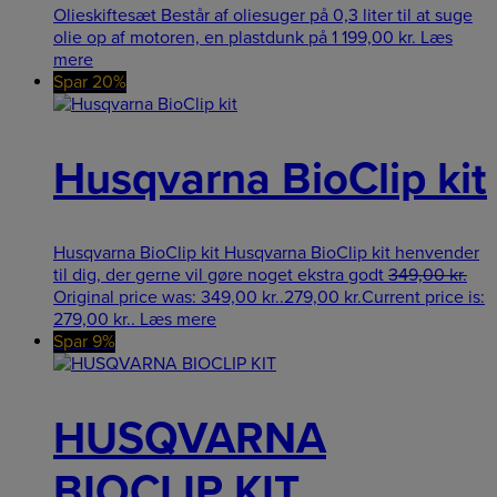
Olieskiftesæt Består af oliesuger på 0,3 liter til at suge
olie op af motoren, en plastdunk på 1
199,00
kr.
Læs
mere
Spar 20%
Husqvarna BioClip kit
Husqvarna BioClip kit Husqvarna BioClip kit henvender
til dig, der gerne vil gøre noget ekstra godt
349,00
kr.
Original price was: 349,00 kr..
279,00
kr.
Current price is:
279,00 kr..
Læs mere
Spar 9%
HUSQVARNA
BIOCLIP KIT