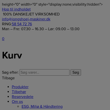
height="0" width="0" style="display:none;visibility:hidden">
Hop til indholdet
100% DANSKEJET VIRKSOMHED
info@jongshoej-maskiner.dk
RING:
58 54 72 76
Man – Fre: 07.30 – 16.30 – Lør: 09.00 – 13.00
0
Kurv
Søg efter:
Søg
Tilbage
Produkter
Tilbehør
Reservedele
Om os
ESG, Miljø & Håndtering