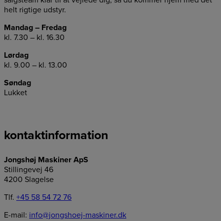
salgsteam klar til at vejlede dig, så du kommer hjem med det
helt rigtige udstyr.
Mandag – Fredag
kl. 7.30 – kl. 16.30
Lørdag
kl. 9.00 – kl. 13.00
Søndag
Lukket
kontaktinformation
Jongshøj Maskiner ApS
Stillingevej 46
4200 Slagelse
Tlf.
+45 58 54 72 76
E-mail:
info@jongshoej-maskiner.dk