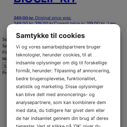
349,00
kr.
Original price was:
349,00 kr..
319,00
kr.
Current price is: 319,00 kr..
Læs
mere
Samtykke til cookies
Søg produkter
Søg efter:
Søg
Vi og vores samarbejdspartnere bruger
Filtrer efter pris
teknologier, herunder cookies, til at
Mindste pris
Højeste pris
indsamle oplysninger om dig til forskellige
Filter
formål, herunder: Tilpasning af annoncering,
Produktkategorier
bedre brugeroplevelse, funktionalitet,
Robotplæneklipper
statistik og marketing. Disse oplysninger
Plæneklipper
Traktor, Rider og Zero Turn
kan blive delt med annoncerings- og
Batterimaskiner
analysepartnere, som kan kombinere dem
Kædesave
med data, du tidligere har givet dem eller
Hækkeklippere
Trimmere og Buskryddere
de har indsamlet gennem din brug af deres
Kombisystemer
tjenester. Ved at klikke på 'OK' giver du