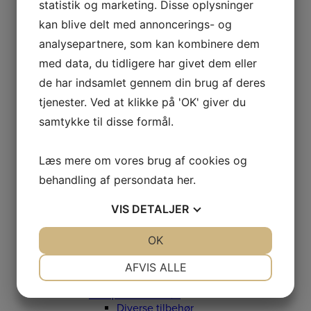
Redskabsbærer
statistik og marketing. Disse oplysninger
Ukrudtsbørster
kan blive delt med annoncerings- og
Tohjulede Traktorer
analysepartnere, som kan kombinere dem
Rengøringsmaskiner
Generator
med data, du tidligere har givet dem eller
Vandpumper
de har indsamlet gennem din brug af deres
Stamper og Pladevibrator
Plænelufter
tjenester. Ved at klikke på 'OK' giver du
Komposter
samtykke til disse formål.
Jordbor
Pælehammer
Saltspreder
Læs mere om vores brug af cookies og
Sprøjter og Forstøvere
behandling af persondata
her
.
Fjernstyret Redskabsbærer
Tilbehør
VIS
DETALJER
Personligt Sikkerhedsudstyr
Tilbehør til Robot plæneklipper
Batteri og Lader
JA
NEJ
OK
JA
NEJ
Traktor og Rider tilbehør
NØDVENDIGE
PRÆFERENCER
Trimmer og Buskrydder Tilbehør
AFVIS ALLE
Kædesav tilbehør
JA
NEJ
JA
NEJ
Husqvarna tilbehør
Diverse tilbehør
MARKETING
STATISTIK