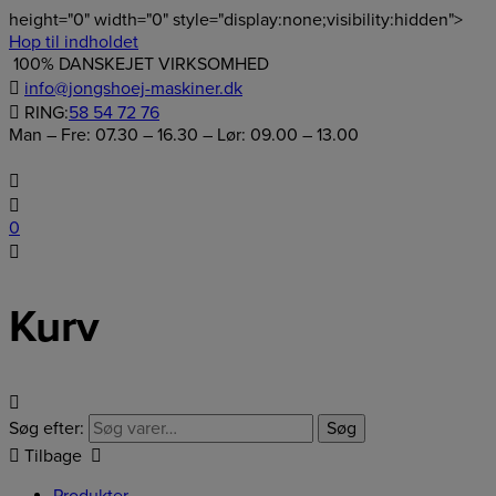
height="0" width="0" style="display:none;visibility:hidden">
Hop til indholdet
100% DANSKEJET VIRKSOMHED
info@jongshoej-maskiner.dk
RING:
58 54 72 76
Man – Fre: 07.30 – 16.30 – Lør: 09.00 – 13.00
0
Kurv
Søg efter:
Søg
Tilbage