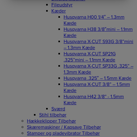
Fileudstyr
Kæder
Husqvarna H00 1/4″ – 1.3mm
Kæde
Husqvarna H38 3/8″mini – 1.1mm
Kæde
Husqvarna X-CUT S93G 3/8”mini
– 1.3mm Kæde
Husqvarna X-CUT SP21G
.325”mini – 1.1mm Kæde
Husqvarna X-CUT SP33G .325” –
1.3mm Kæde
Husqvarna .325″ – 1.5mm Kæde
Husqvarna X-CUT 3/8” – 1.5mm
Kæde
Husqvarna H42 3/8'' - 1.5mm
Kæde
Sværd
Stihl tilbehør
Hækkeklipper Tilbehør
Skæremaskiner / Kapsave Tilbehør
Stamper og pladevibrator Tilbehør