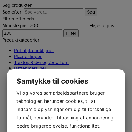
Søg produkter
Søg efter:
Søg
Filtrer efter pris
Mindste pris
Højeste pris
Filter
Produktkategorier
Robotplæneklipper
Plæneklipper
Traktor, Rider og Zero Turn
Batterimaskiner
Kædesave
Samtykke til cookies
Hækkeklippere
Trimmere og Buskryddere
Kombisystemer
Vi og vores samarbejdspartnere bruger
Løvblæsere
teknologier, herunder cookies, til at
Fræser
indsamle oplysninger om dig til forskellige
Løvsugere
Værktøj
formål, herunder: Tilpasning af annoncering,
Kapsave / Skæremaskiner
bedre brugeroplevelse, funktionalitet,
Brændekløver