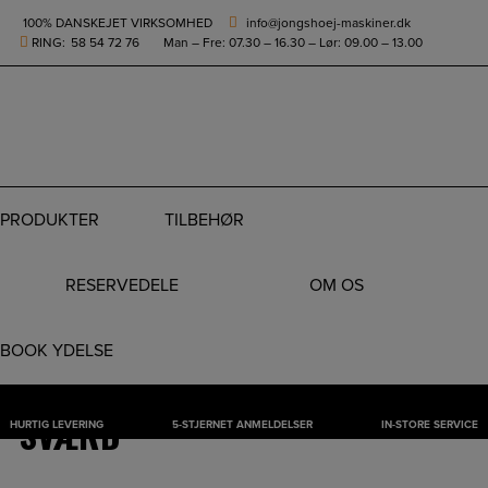
height="0" width="0" style="display:none;visibility:hidden">
100% DANSKEJET VIRKSOMHED
info@jongshoej-maskiner.dk
RING:
58 54 72 76
Man – Fre: 07.30 – 16.30 – Lør: 09.00 – 13.00
0
PRODUKTER
TILBEHØR
RESERVEDELE
OM OS
Hop
til
BOOK YDELSE
indholdet
HUSQVARNA .325” – 1.3MM
SVÆRD
HURTIG LEVERING
5-STJERNET ANMELDELSER
IN-STORE SERVICE