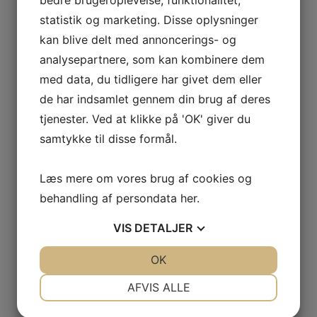
bedre brugeroplevelse, funktionalitet,
statistik og marketing. Disse oplysninger
kan blive delt med annoncerings- og
analysepartnere, som kan kombinere dem
med data, du tidligere har givet dem eller
de har indsamlet gennem din brug af deres
ÅBNINGSTIDER & BESØG OS
tjenester. Ved at klikke på 'OK' giver du
samtykke til disse formål.
Hvis du er interesseret i at se nærmere på vores have-,
Læs mere om vores brug af cookies og
park- og skovmaskiner, er du velkommen til at kigge forbi
behandling af persondata
her
.
vores forretning i Slagelse på Sjælland. Her står vores
kompetente salgsteam klar til at vejlede dig, så du kommer
VIS
DETALJER
hjem med det helt rigtige udstyr.
JA
NEJ
OK
JA
NEJ
Mandag – Fredag
kl. 7.30 – kl. 16.30
NØDVENDIGE
PRÆFERENCER
AFVIS ALLE
Lørdag
JA
NEJ
JA
NEJ