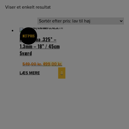
Viser et enkelt resultat
NETPRIS
Husqvarna .325” –
1.3mm – 18” / 45cm
Sværd
Original
Current
549,00
kr.
499,00
kr.
price
price
LÆS MERE
was:
is:
549,00 kr..
499,00 kr..